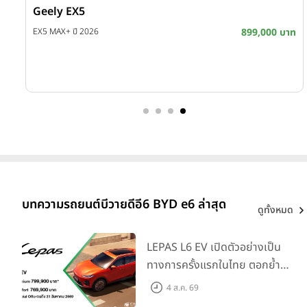
Geely EX5
บาท
EX5 MAX+ ปี 2026
899,000 บาท
บาท
บาท
บทความรถยนต์บีวายดีอี6 BYD e6 ล่าสุด
ดูทั้งหมด
LEPAS L6 EV เปิดตัวอย่างเป็น
ทางการครั้งแรกในไทย ตอกย้ำ
วิสัยทัศน์ “Drive Your
4 ส.ค. 69
Elegance” มาพร้อม 2 รุ่นย่อย ใน