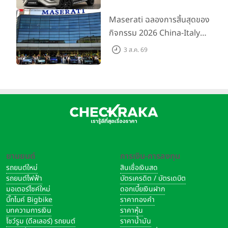
5.99 แสนบาท จำนวน 200 คัน
พร้อมข้อเสนอสุดคุ้ม
Maserati ฉลองการสิ้นสุดของ
กิจกรรม 2026 China-Italy
Grand Tour ณ สำนักงานใหญ่
3 ส.ค. 69
เมืองโมเดนา ประเทศอิตาลี
ยานยนต์
การเงิน-การลงทุน
รถยนต์ใหม่
สินเชื่อเงินสด
รถยนต์ไฟฟ้า
บัตรเครดิต / บัตรเดบิต
มอเตอร์ไซค์ใหม่
ดอกเบี้ยเงินฝาก
บิ๊กไบค์ Bigbike
ราคาทองคำ
บทความการเงิน
ราคาหุ้น
โชว์รูม (ดีลเลอร์) รถยนต์
ราคาน้ำมัน