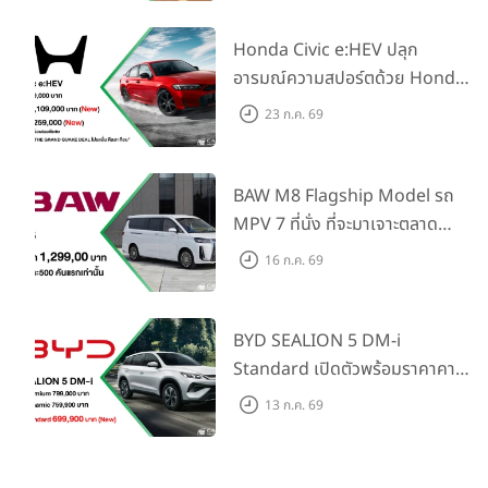
ราคาเริ่มต้นที่ 769,000 บาท
Honda Civic e:HEV ปลุก
อารมณ์ความสปอร์ตด้วย Honda
S+ Shift ครั้งแรกในไทย! พร้อม
23 ก.ค. 69
เพิ่ม Blind Spot Information
และ Cross Traffic Monitor
เพียงจองภายใน 31 ก.ค. 2569
BAW M8 Flagship Model รถ
รับบัตรน้ำมันมูลค่า 10,000 บาท
MPV 7 ที่นั่ง ที่จะมาเจาะตลาด
ครอบครัวและองค์กรยุคใหม่ เปิด
16 ก.ค. 69
ราคาที่ 1.299 ลบ. (สิทธิพิเศษ
สำหรับ 500 คันแรก)
BYD SEALION 5 DM-i
Standard เปิดตัวพร้อมราคาคาด
การณ์ 699,900 บาท รุ่นย่อย
13 ก.ค. 69
ล่าสุดที่มีระยะขับขี่รวม 1,180 กม.
พร้อมฉลองยอดส่งมอบ 1.3 แสน
คัน