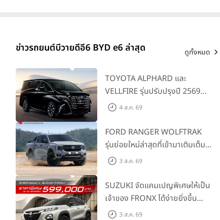
ข่าวรถยนต์บีวายดีอี6 BYD e6 ล่าสุด
ดูทั้งหมด
TOYOTA ALPHARD และ
VELLFIRE รุ่นปรับปรุงปี 2569
พร้อมรุ่นย่อยใหม่ HEV SMART
4 ส.ค. 69
ราคาเริ่มต้น 3.59 ลบ.
FORD RANGER WOLFTRAK
รุ่นย่อยใหม่ล่าสุดที่เข้ามาเติมเต็ม
ไลน์อัป พร้อมตอบโจทย์ทุกการ
3 ส.ค. 69
ผจญภัยด้วยสมรรถนะพร้อมลุย
ด้วยราคาพิเศษเริ่มต้นที่ 9.49 แสน
SUZUKI จัดแคมเปญพิเศษให้เป็น
บาท
เจ้าของ FRONX ได้ง่ายยิ่งขึ้น
สำหรับรุ่น GL ราคาพิเศษเริ่มต้น
3 ส.ค. 69