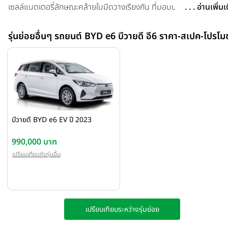
เซลล์แบตเตอรี่ลักษณะคล้ายใบมีดวางเรียงกัน ที่มอบปลอดภัยสูงสุดแม้
. . . อ่านเพิ่ม
รับความเสียหายรุนแรง ขึ้นแท่นเป็นแบตเตอรี่ปลอดภัยที่สุดในตลาด
สำหรับ BYD E6 พร้อมเปิดจองแล้วที่โชว์รูม BYD ทั่วประเทศ ในราคา
รุ่นย่อยอื่นๆ รถยนต์ BYD e6 บีวายดี อี6 ราคา-สเปค-โปรโมช
1,135,900 บาท (หลังหักส่วนลดมาตรการสนับสนุนจากภาครัฐ) โดย
สามารถจองได้ตั้งแต่วันนี้ - 30 มิถุนายน 2566 และรถยนต์จะส่งมอบ
ภายในเดือน มิถุนายน 2566 นอกจากนี้ยังมาพร้อมกับแพคเกจ RÊVER
Care รวมมูลค่ากว่า 100,000 บาท ได้แก่ ฟรี! ประกันชั้น 1 ระยะเวลา1
ปี* ฟรี! บริการบำรุงรักษา ค่าแรง ค่าอะไหล่ 3 ปี หรือ 100,000 กม.* ฟร
โฮมชาร์จเจอร์พร้อมติดตั้ง(ตามเงื่อนไขที่กำหนด)* ฟรี! สายชาร์จเคลื่อนท
AC Portable Charger ฟรี! ค่าจดทะเบียน* ฟรี! พรม ผ้ายาง กรอบป้
บีวายดี BYD e6 EV ปี 2023
ทะเบียน ฟิล์มหน้าจอ พิเศษ! ดอกเบี้ยพิเศษ 1.88% ดาวน์ 25% ผ่อนน
48 เดือน พิเศษ! รับประกันตัวรถ (Warranty) 6 ปี หรือ 150,000 กม.
990,000 บาท
พิเศษ! รับประกันแบตเตอรี่ 8 ปี หรือ 160,000 กม. *ภายใต้เงื่อนไขของ
เปรียบเทียบกับรุ่นอื่น
ษัทฯ
เปรียบเทียบระหว่างรุ่นย่อย