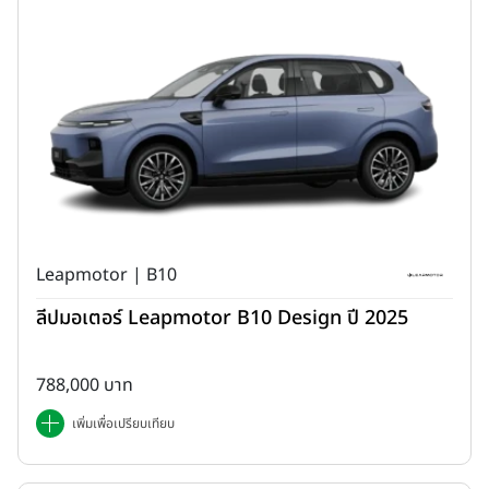
Leapmotor | B10
Land Cruiser
เปิดตัวครั้งแรกเมื่อปี ค.ศ. 1951 ภายใต้ชื่อ
Toyota
ลีปมอเตอร์ Leapmotor B10 Design ปี 2025
BJ
และเป็นรถยนต์คันแรกที่พิชิตสถานีที่ 6 ของภูเขาไฟฟูจิได้ ถือเป็นการ
บรรลุพันธกิจในการมอบความปลอดภัยและความมั่นคงให้กับผู้คนทุก
788,000 บาท
ประเภทซึ่งมีเพียง Land Cruiser เท่านั้นที่จะทำได้ โดยรถรุ่นนี้พัฒนาขึ้น
จากการใช้งานจริงของลูกค้าทั่วโลก ทำให้เป็นรถที่เพียบพร้อมด้วยความไว้
เพิ่มเพื่อเปรียบเทียบ
วางใจ มีความทนทาน และยังมีสมรรถนะแบบออฟโรดที่ช่วยให้ผู้ใช้งาน
สามารถเดินทางไปได้ทุกที่ทุกเวลาและถึงจุดหมายปลายทางอย่าง