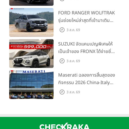
SMART ราคาเริ่มต้น 3.59 ลบ.
FORD RANGER WOLFTRAK
รุ่นย่อยใหม่ล่าสุดที่เข้ามาเติม
เต็มไลน์อัป พร้อมตอบโจทย์ทุก
รายละเอียดของ Land Cruiser FJ ใหม่ มีดังนี้
3 ส.ค. 69
การผจญภัยด้วยสมรรถนะ
พร้อมลุย ด้วยราคาพิเศษเริ่ม
สามคุณสมบัติหลักของ Land Cruiser FJ ใหม่
SUZUKI จัดแคมเปญพิเศษให้
1. ดีไซน์ภายในและภายนอกที่ผสานตำนานแห่งความคลาสสิกและ
ต้นที่ 9.49 แสนบาท
เป็นเจ้าของ FRONX ได้ง่ายยิ่ง
ความทันสมัย อันเป็นเอกลักษณ์ของ Land Cruiser ไว้ด้วยกันอย่าง
ขึ้นสำหรับรุ่น GL ราคาพิเศษ
3 ส.ค. 69
ลงตัว
เริ่มต้น 5.99 แสนบาท จำนวน
200 คัน พร้อมข้อเสนอสุดคุ้ม
Maserati ฉลองการสิ้นสุดของ
กิจกรรม 2026 China-Italy
Grand Tour ณ สำนักงาน
3 ส.ค. 69
ใหญ่ เมืองโมเดนา ประเทศ
อิตาลี