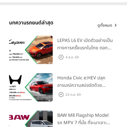
*2
การแนะนำ
Land Cruiser FJ
ใหม่ จะทำให้
โตโยต้า
สามารถมอบ
คุณค่าใหม่ของ
อิสรภาพและความสุข
(Freedom & Joy)
ที่เกิดจาก
บทความรถยนต์ล่าสุด
ดูทั้งหมด
ประสบการณ์ที่ผู้ขับขี่ Land Cruiser มีให้กับรถรุ่นนี้ในแบบฉบับของ
ตนเอง ขณะเดียวกัน ก็ยังคงไว้ซึ่งความไว้วางใจได้ ความทนทาน และ
LEPAS L6 EV เปิดตัวอย่างเป็น
สมรรถนะการขับขี่แบบออฟโรดที่ตอบโจทย์ไลฟ์สไตล์ของผู้คน ซึ่ง
ทางการครั้งแรกในไทย ตอกย้ำ
ทั้งหมดนี้เกิดจากความปรารถนาที่จะให้ลูกค้าได้เพลิดเพลินกับ Land
วิสัยทัศน์ “Drive Your
Cruiser มากยิ่งขึ้น อันเป็นวิสัยทัศน์ที่เกิดจากการกลับคืนสู่ต้นกำเนิด
4 ส.ค. 69
Elegance” มาพร้อม 2 รุ่นย่อย
ของ Land Cruiser 250 Series
ในราคาเริ่มต้นที่ 769,000 บาท
Honda Civic e:HEV ปลุก
อารมณ์ความสปอร์ตด้วย
Honda S+ Shift ครั้งแรกใน
23 ก.ค. 69
ไทย! พร้อมเพิ่ม Blind Spot
Information และ Cross
Traffic Monitor เพียงจอง
BAW M8 Flagship Model
ภายใน 31 ก.ค. 2569 รับบัตร
รถ MPV 7 ที่นั่ง ที่จะมาเจาะ