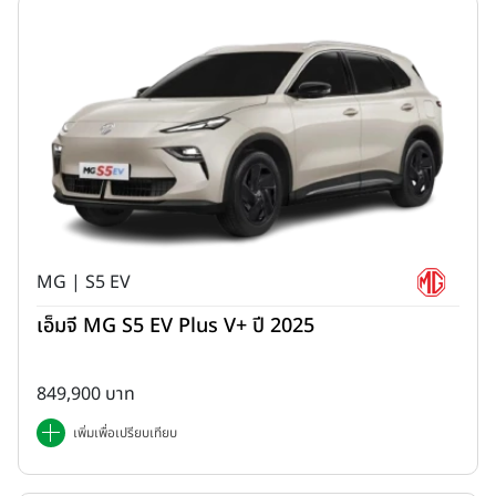
ปลอดภัย ซึ่งคอนเซปต์ดังกล่าวก็ยังคงสืบทอดและพัฒนามาจนถึง
ปัจจุบัน พิสูจน์ได้จากยอดขายสะสมของ Land Cruiser ที่ประมาณ
*1
12.15 ล้านคัน
ในกว่า 190 ประเทศและภูมิภาคทั่วโลก ทั้งนี้ Land
Cruiser เป็นรถที่มีส่วนส่งเสริมชีวิตและความเป็นอยู่ของลูกค้าในทุกที่ทั่ว
โลก และเป็นรถยนต์รุ่นเรือธงของโตโยต้าที่ได้รับการพัฒนาโดยลูกค้าทั่ว
โลกมาเป็นระยะเวลายาวนานกว่า 70 ปี
MG | S5 EV
เอ็มจี MG S5 EV Plus V+ ปี 2025
849,900 บาท
เพิ่มเพื่อเปรียบเทียบ
ปัจจุบัน Land Cruiser ประกอบด้วย 3 รุ่น (ซีรีส์) หลัก ได้แก่