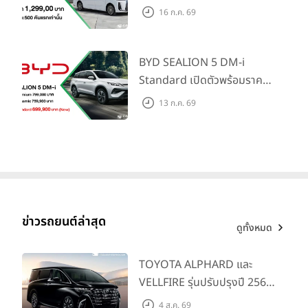
น้ำมันมูลค่า 10,000 บาท
ตลาดครอบครัวและองค์กรยุค
16 ก.ค. 69
ใหม่ เปิดราคาที่ 1.299 ลบ.
(สิทธิพิเศษสำหรับ 500 คัน
แรก)
Land Cruiser
จะยังคงได้รับการพัฒนาอย่างต่อเนื่องเพื่อตอบสนอง
BYD SEALION 5 DM-i
ความต้องการของสังคม พร้อมกับอยู่เคียงข้างชีวิตของลูกค้าทั่วโลก โดย
Standard เปิดตัวพร้อมราคา
จะยังคงเป็นยานยนต์ที่ลูกค้าให้ความไว้วางใจ
คาดการณ์ 699,900 บาท รุ่น
13 ก.ค. 69
ย่อยล่าสุดที่มีระยะขับขี่รวม
โตโยต้า
เตรียมเปิดตัว
Land Cruiser FJ
ที่บูธของโตโยต้า ภายในงาน
1,180 กม. พร้อมฉลองยอดส่ง
Japan Mobility Show 2025
ซึ่งจะจัดขึ้นระหว่างวันที่ 30 ตุลาคม ถึง
มอบ 1.3 แสนคัน
*3
9 พฤศจิกายน
นี้
ข่าวรถยนต์ล่าสุด
ดูทั้งหมด
TOYOTA ALPHARD และ
VELLFIRE รุ่นปรับปรุงปี 2569
พร้อมรุ่นย่อยใหม่ HEV
4 ส.ค. 69