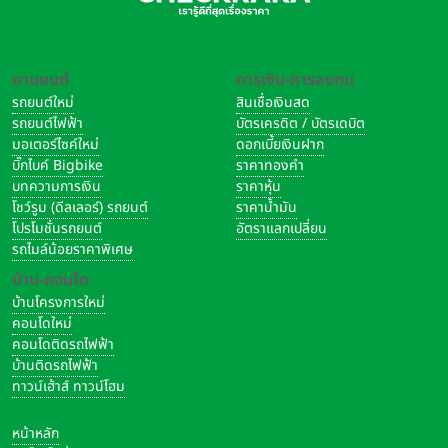
ยานยนต์
การเงิน-การลงทุน
รถยนต์ใหม่
สินเชื่อเงินสด
รถยนต์ไฟฟ้า
บัตรเครดิต / บัตรเดบิต
มอเตอร์ไซค์ใหม่
ดอกเบี้ยเงินฝาก
บิ๊กไบค์ Bigbike
ราคาทองคำ
บทความการเงิน
ราคาหุ้น
โชว์รูม (ดีลเลอร์) รถยนต์
ราคาน้ำมัน
โปรโมชั่นรถยนต์
อัตราแลกเปลี่ยน
รถไมล์น้อยราคาพิเศษ
บ้าน-คอนโด
บ้านโครงการใหม่
คอนโดใหม่
คอนโดติดรถไฟฟ้า
บ้านติดรถไฟฟ้า
ทาวน์เฮ้าส์ ทาวน์โฮม
หน้าหลัก