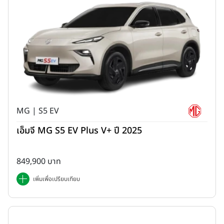
รุ่นขับเคลื่อน 4 ล้อ 4WD 73 kWh ให้กำลังสูงสุด 315 กิโลวัตต์ ทำ
อัตราเร่ง 0-100 กม./ชม. ได้ 4.5 วินาที ระยะทางที่วิ่งได้ไกลสุด (NEDC)
424 กม. และรุ่นท็อป 4WD 86 kWh ใช้แบตเตอรี่ต่างออกไปเป็น
MG | S5 EV
Ternary Lithium ระยะทางที่วิ่งได้ไกลสุด (NEDC) 455 กม. ทั้ง 2 รุ่น
ขับเคลื่อน 4 ล้อ ต่างเคลมทำความเร็วสูงสุดไว้เท่ากันที่ 190 กม./ชม.
เอ็มจี MG S5 EV Plus V+ ปี 2025
849,900 บาท
เพิ่มเพื่อเปรียบเทียบ