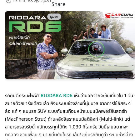
13 ก.ค. 68
2,481
Share
รถยนต์กระบะไฟฟ้า
RIDDARA RD6
เห็นว่านอกจากจะขับเที่ยวใน 1 วัน
สบายด้วยชาร์จเดียวแล้ว ยังมระบบช่วงล่างที่นุ่มนวล จากการใช้อิสระ 4
ล้อ แท้ ๆ แบบรถ SUV ระบบกันสะเทือนหน้าแบบแม็คเฟอร์สันสตรัท
(MacPherson Strut) ด้านหลังอิสระแบบมัลติลิงก์ (Multi-link) แต่
สามารถรองรับน้ำหนักบรรทุกได้ถึง 1,030 กิโลกรัม วันนี้เลยอยากจะ
ทดลอง ชวนเพื่อน ๆ มา ขย่มกันในรถ เอ้ย! ขย่มรถกันดูว่า ระบบช่วงล่าง