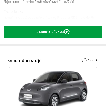
ที่นุ่มนวลแบบนี้ จะทำแก้วใส่ไวน์ใส่น้ำผลไม้หกหรือไม่
@checkraka
ความท้าทายสุดเสียวขนาดไหน ก็เอาอยู่ Riddara RD6 กระบะไฟฟ้า
100% ที่ขับนุ่มที่สุดในประเทศ! . จองตอนนี้ ดอกเบี้ยพิเศษ 0.79%*
แถมฟรี Home Charger พร้อมติดตั้ง​ ฟรี! ประกันชั้น 1 นาน 1 ปี ของ
อ่านบทความทั้งหมด
แถมรวมแล้วกว่า 10 รายการ วันนี้ - 28 ก.พ. 2568 #พิเศษเฉพาะผู้ที่ลง
ทะเบียนเท่านั้น คลิกปุ่มด้านล่างได้เลยครับ‼ . *เงื่อนไขเป็นไปตามที่
บริษัทฯ กำหนด #RiddaraThailand #Riddarard6 #Riddara
#Tiktokรักรถ #รีวิวรถ #Checkraka #CarGURUThailand #โปรโมชั่
นรถกระบะ #รถกระบะ #Tiktokรักรถ
ดูทั้งหมด
รถยนต์เปิดตัวล่าสุด
♬ เสียงต้นฉบับ - เช็คราคา
ด้วยสมรรถนะเทียบเท่ากับรถยนต์กระบะทำให้จะขับขึ้นเขาลงห้วยก็ไม่ต้อง
กลัว ลุยน้ำได้ลึกถึง 815 มม. และวามสามารถในการขึ้นทางชัน 95%
พร้อมไปได้แบบไม่อายใคร สะดวกทุกสภาพถนนด้วยกล้องรอบทิศทาง
540 องศา และสามารถควบคุมรถทางไกลได้ผ่านแอพพลิเคชัน