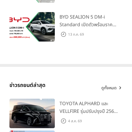
ใหม่ เปิดราคาที่ 1.299 ลบ.
(สิทธิพิเศษสำหรับ 500 คัน
รถยนต์ Riddara ทุกรุ่น
แรก)
BYD SEALION 5 DM-i
แท็กที่เกี่ยวข้อง
Standard เปิดตัวพร้อมราคา
คาดการณ์ 699,900 บาท รุ่น
13 ก.ค. 69
ย่อยล่าสุดที่มีระยะขับขี่รวม
เขียนโดย
1,180 กม. พร้อมฉลองยอดส่ง
สินธนุ จำปีศรี
มอบ 1.3 แสนคัน
CAR GURU
ข่าวรถยนต์ล่าสุด
ดูทั้งหมด
พูดคุยกับกูรูได้ที่
TOYOTA ALPHARD และ
VELLFIRE รุ่นปรับปรุงปี 2569
พร้อมรุ่นย่อยใหม่ HEV
4 ส.ค. 69
SMART ราคาเริ่มต้น 3.59 ลบ.