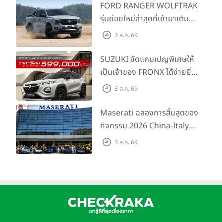
FORD RANGER WOLFTRAK
รุ่นย่อยใหม่ล่าสุดที่เข้ามาเติม
เต็มไลน์อัป พร้อมตอบโจทย์ทุก
3 ส.ค. 69
การผจญภัยด้วยสมรรถนะ
พร้อมลุย ด้วยราคาพิเศษเริ่ม
SUZUKI จัดแคมเปญพิเศษให้
ต้นที่ 9.49 แสนบาท
เป็นเจ้าของ FRONX ได้ง่ายยิ่ง
ขึ้นสำหรับรุ่น GL ราคาพิเศษ
3 ส.ค. 69
เริ่มต้น 5.99 แสนบาท จำนวน
200 คัน พร้อมข้อเสนอสุดคุ้ม
Maserati ฉลองการสิ้นสุดของ
กิจกรรม 2026 China-Italy
Grand Tour ณ สำนักงาน
3 ส.ค. 69
ใหญ่ เมืองโมเดนา ประเทศ
อิตาลี