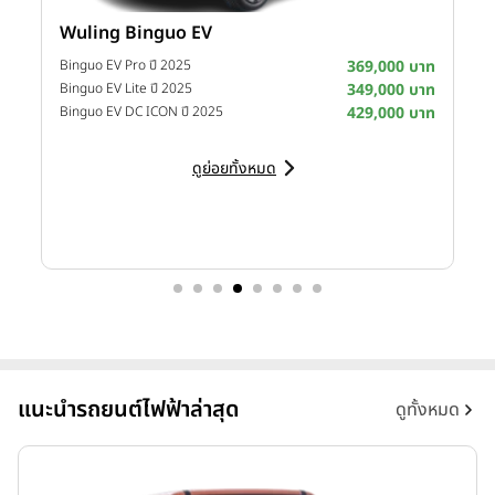
RIDDARA App แถมด้วยระบบจ่ายไฟได้แม้ตอนขับขี่ จะนั่งทำงาน หรือ
Wuling Binguo EV
I
ปาร์ตี้ ให้การนั่งกระบะไม่น่าเบื่ออีกต่อไป ด้วยความกว้างขวางของห้อง
าท
Binguo EV Pro ปี 2025
369,000 บาท
โดยสารระดับ SUV ที่ปรับเบาะเอนเพื่อนอนพักได้แบบชิว ๆ
าท
Binguo EV Lite ปี 2025
349,000 บาท
D
าท
Binguo EV DC ICON ปี 2025
429,000 บาท
ดูย่อยทั้งหมด
นอกจากนี้ยังมาพร้อมสมรรถนะที่ไม่แพ้รถกระบะสันดาปกับอัตราเร่งจัด
จ้าน 0-100 กิโลเมตรต่อชั่วโมง ภายใน 4.5 วินาที (รุ่น 4WD
86kWh) อัตราการชาร์จไฟ 30-80% ภายใน 30 นาที พลังแรงที่สามารถ
ลากจูงได้สูงสุด 3 ตัน และมีรัศมีวงเลี้ยวแคบเพียง 6.1 เมตร
แนะนำรถยนต์ไฟฟ้าล่าสุด
ดูทั้งหมด