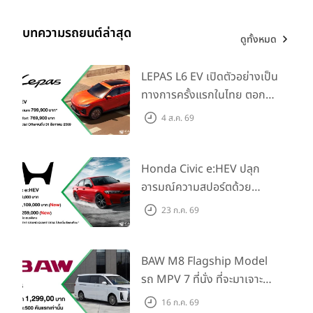
RIDDARA RD6
มาพร้อม Promotion ขอเสนอพิเศษตั้งแต่ 2 Jan -
บทความรถยนต์ล่าสุด
28 Feb 2025
ดูทั้งหมด
ดอกเบี้ยพิเศษ 0.79%* นาน 48 เดือน
LEPAS L6 EV เปิดตัวอย่างเป็น
ฟรี RIDDARA โฮมชาร์เจอร์พร้อมติดตั้ง
ทางการครั้งแรกในไทย ตอกย้ำ
ฟรี ประกันภัยรถยนต์ ชั้น1เป็นระยะเวลา 1 ปี
วิสัยทัศน์ “Drive Your
4 ส.ค. 69
Elegance” มาพร้อม 2 รุ่นย่อย
สนใจดูรถได้ที่โชว์รูม ตัวแทนจำหน่าย RIDDARA ใกล้บ้าน โดยเลือกได้ 4
ในราคาเริ่มต้นที่ 769,000 บาท
รุ่นย่อย
Honda Civic e:HEV ปลุก
RIDDARA-RD6-2WD 63 kWh
ราคา 899,000 บาท
อารมณ์ความสปอร์ตด้วย
Honda S+ Shift ครั้งแรกใน
RIDDARA-RD6-2WD 73.9 kWh
ราคา 999,000 บาท
23 ก.ค. 69
ไทย! พร้อมเพิ่ม Blind Spot
RIDDARA-RD6-4WD 73.9 kWh
ราคา 1,149,000 บาท
Information และ Cross
RIDDARA-RD6-4WD 86 kWh
ราคา 1,299,000 บาท
Traffic Monitor เพียงจอง
BAW M8 Flagship Model
ภายใน 31 ก.ค. 2569 รับบัตร
รถ MPV 7 ที่นั่ง ที่จะมาเจาะ
ดูรายละเอียด Riddara RD6
น้ำมันมูลค่า 10,000 บาท
ตลาดครอบครัวและองค์กรยุค
16 ก.ค. 69
รวมดีล โปรโมชั่นรถยนต์ Riddara ทุกรุ่น