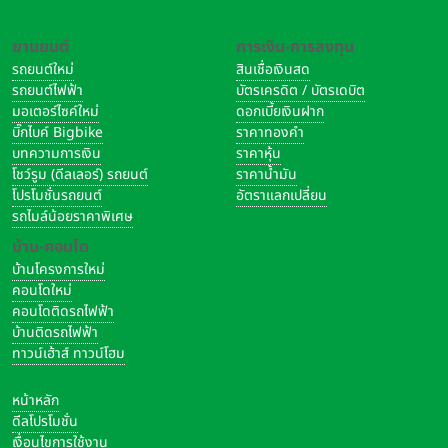
ยานยนต์
การเงิน-การลงทุน
รถยนต์ใหม่
สินเชื่อเงินสด
รถยนต์ไฟฟ้า
บัตรเครดิต / บัตรเดบิต
มอเตอร์ไซค์ใหม่
ดอกเบี้ยเงินฝาก
บิ๊กไบค์ Bigbike
ราคาทองคำ
บทความการเงิน
ราคาหุ้น
โชว์รูม (ดีลเลอร์) รถยนต์
ราคาน้ำมัน
โปรโมชั่นรถยนต์
อัตราแลกเปลี่ยน
รถไมล์น้อยราคาพิเศษ
บ้าน-คอนโด
บ้านโครงการใหม่
คอนโดใหม่
คอนโดติดรถไฟฟ้า
บ้านติดรถไฟฟ้า
ทาวน์เฮ้าส์ ทาวน์โฮม
หน้าหลัก
ดีลโปรโมชั่น
เงื่อนไขการใช้งาน