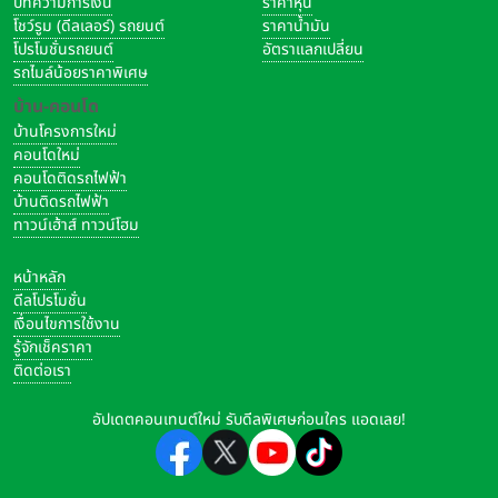
บทความการเงิน
ราคาหุ้น
โชว์รูม (ดีลเลอร์) รถยนต์
ราคาน้ำมัน
โปรโมชั่นรถยนต์
อัตราแลกเปลี่ยน
รถไมล์น้อยราคาพิเศษ
บ้าน-คอนโด
บ้านโครงการใหม่
คอนโดใหม่
คอนโดติดรถไฟฟ้า
บ้านติดรถไฟฟ้า
ทาวน์เฮ้าส์ ทาวน์โฮม
หน้าหลัก
ดีลโปรโมชั่น
เงื่อนไขการใช้งาน
รู้จักเช็คราคา
ติดต่อเรา
อัปเดตคอนเทนต์ใหม่ รับดีลพิเศษก่อนใคร แอดเลย!