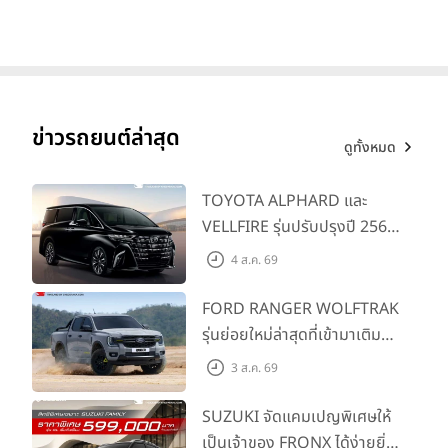
1,180 กม. พร้อมฉลองยอดส่ง
มอบ 1.3 แสนคัน
ข่าวรถยนต์ล่าสุด
ดูทั้งหมด
TOYOTA ALPHARD และ
VELLFIRE รุ่นปรับปรุงปี 2569
พร้อมรุ่นย่อยใหม่ HEV
4 ส.ค. 69
SMART ราคาเริ่มต้น 3.59 ลบ.
FORD RANGER WOLFTRAK
รุ่นย่อยใหม่ล่าสุดที่เข้ามาเติม
เต็มไลน์อัป พร้อมตอบโจทย์ทุก
3 ส.ค. 69
การผจญภัยด้วยสมรรถนะ
พร้อมลุย ด้วยราคาพิเศษเริ่ม
SUZUKI จัดแคมเปญพิเศษให้
ต้นที่ 9.49 แสนบาท
เป็นเจ้าของ FRONX ได้ง่ายยิ่ง