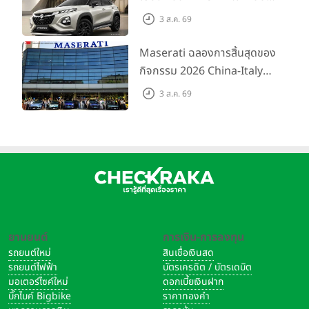
ขึ้นสำหรับรุ่น GL ราคาพิเศษ
3 ส.ค. 69
เริ่มต้น 5.99 แสนบาท จำนวน
200 คัน พร้อมข้อเสนอสุดคุ้ม
Maserati ฉลองการสิ้นสุดของ
กิจกรรม 2026 China-Italy
Grand Tour ณ สำนักงาน
3 ส.ค. 69
ใหญ่ เมืองโมเดนา ประเทศ
อิตาลี
ยานยนต์
การเงิน-การลงทุน
รถยนต์ใหม่
สินเชื่อเงินสด
รถยนต์ไฟฟ้า
บัตรเครดิต / บัตรเดบิต
มอเตอร์ไซค์ใหม่
ดอกเบี้ยเงินฝาก
บิ๊กไบค์ Bigbike
ราคาทองคำ