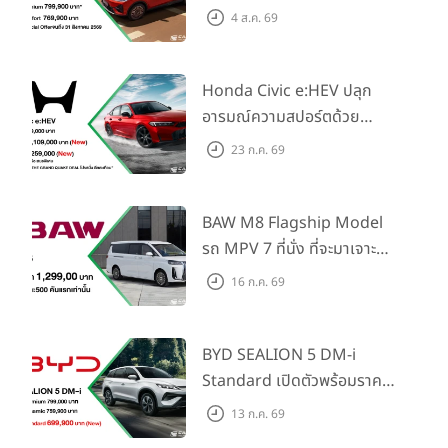
วิสัยทัศน์ “Drive Your
4 ส.ค. 69
Elegance” มาพร้อม 2 รุ่นย่อย
ในราคาเริ่มต้นที่ 769,000 บาท
Honda Civic e:HEV ปลุก
อารมณ์ความสปอร์ตด้วย
Honda S+ Shift ครั้งแรกใน
23 ก.ค. 69
ไทย! พร้อมเพิ่ม Blind Spot
Information และ Cross
Traffic Monitor เพียงจอง
BAW M8 Flagship Model
ภายใน 31 ก.ค. 2569 รับบัตร
รถ MPV 7 ที่นั่ง ที่จะมาเจาะ
น้ำมันมูลค่า 10,000 บาท
ตลาดครอบครัวและองค์กรยุค
16 ก.ค. 69
ใหม่ เปิดราคาที่ 1.299 ลบ.
(สิทธิพิเศษสำหรับ 500 คัน
แรก)
BYD SEALION 5 DM-i
Standard เปิดตัวพร้อมราคา
คาดการณ์ 699,900 บาท รุ่น
13 ก.ค. 69
ย่อยล่าสุดที่มีระยะขับขี่รวม