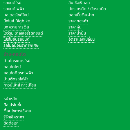
รถยนต์ใหม่
สินเชื่อเงินสด
รถยนต์ไฟฟ้า
บัตรเครดิต / บัตรเดบิต
มอเตอร์ไซค์ใหม่
ดอกเบี้ยเงินฝาก
บิ๊กไบค์ Bigbike
ราคาทองคำ
บทความการเงิน
ราคาหุ้น
โชว์รูม (ดีลเลอร์) รถยนต์
ราคาน้ำมัน
โปรโมชั่นรถยนต์
อัตราแลกเปลี่ยน
รถไมล์น้อยราคาพิเศษ
บ้าน-คอนโด
บ้านโครงการใหม่
คอนโดใหม่
คอนโดติดรถไฟฟ้า
บ้านติดรถไฟฟ้า
ทาวน์เฮ้าส์ ทาวน์โฮม
หน้าหลัก
ดีลโปรโมชั่น
เงื่อนไขการใช้งาน
รู้จักเช็คราคา
ติดต่อเรา