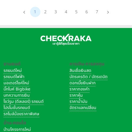
1
2
3
4
5
6
7
ยานยนต์
การเงิน-การลงทุน
รถยนต์ใหม่
สินเชื่อเงินสด
รถยนต์ไฟฟ้า
บัตรเครดิต / บัตรเดบิต
มอเตอร์ไซค์ใหม่
ดอกเบี้ยเงินฝาก
บิ๊กไบค์ Bigbike
ราคาทองคำ
บทความการเงิน
ราคาหุ้น
โชว์รูม (ดีลเลอร์) รถยนต์
ราคาน้ำมัน
โปรโมชั่นรถยนต์
อัตราแลกเปลี่ยน
รถไมล์น้อยราคาพิเศษ
บ้าน-คอนโด
บ้านโครงการใหม่