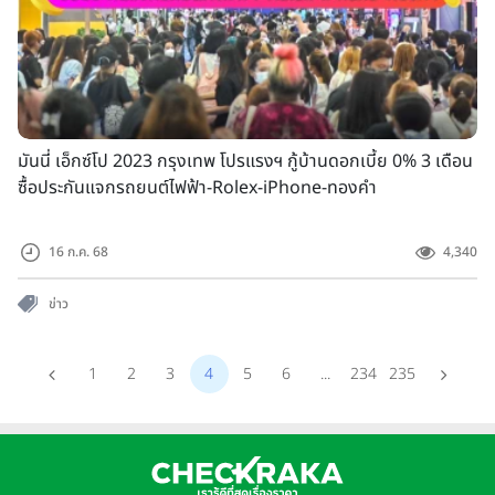
มันนี่ เอ็กซ์โป 2023 กรุงเทพ โปรแรงฯ กู้บ้านดอกเบี้ย 0% 3 เดือน
ซื้อประกันแจกรถยนต์ไฟฟ้า-Rolex-iPhone-ทองคำ
16 ก.ค. 68
4,340
ข่าว
1
2
3
4
5
6
...
234
235