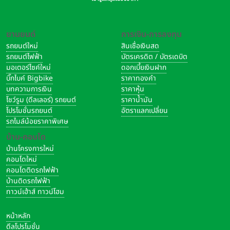
ยานยนต์
การเงิน-การลงทุน
รถยนต์ใหม่
สินเชื่อเงินสด
รถยนต์ไฟฟ้า
บัตรเครดิต / บัตรเดบิต
มอเตอร์ไซค์ใหม่
ดอกเบี้ยเงินฝาก
บิ๊กไบค์ Bigbike
ราคาทองคำ
บทความการเงิน
ราคาหุ้น
โชว์รูม (ดีลเลอร์) รถยนต์
ราคาน้ำมัน
โปรโมชั่นรถยนต์
อัตราแลกเปลี่ยน
รถไมล์น้อยราคาพิเศษ
บ้าน-คอนโด
บ้านโครงการใหม่
คอนโดใหม่
คอนโดติดรถไฟฟ้า
บ้านติดรถไฟฟ้า
ทาวน์เฮ้าส์ ทาวน์โฮม
หน้าหลัก
ดีลโปรโมชั่น