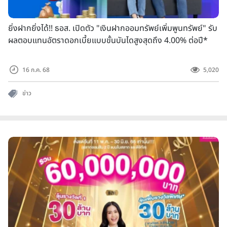
ยิ่งฝากยิ่งได้!! ธอส. เปิดตัว "เงินฝากออมทรัพย์เพิ่มพูนทรัพย์" รับ
ผลตอบแทนอัตราดอกเบี้ยแบบขั้นบันไดสูงสุดถึง 4.00% ต่อปี*
16 ก.ค. 68
5,020
ข่าว