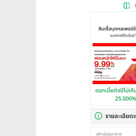
สินเชื่อบุคคลเพอร์
(PersonalCa
ธนาคารซีไอเอ็มบี
ดอกเบี้ยต่อปีไม่เก
25.000
รายละเอียดเบ
สถาบันธนาคาร