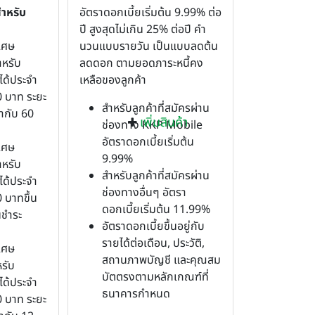
สำหรับ
อัตราดอกเบี้ยเริ่มต้น 9.99% ต่อ
ปี สูงสุดไม่เกิน 25% ต่อปี คำ
เศษ
นวนแบบรายวัน เป็นแบบลดต้น
ำหรับ
ลดดอก ตามยอดภาระหนี้คง
ได้ประจำ
เหลือของลูกค้า
0 บาท ระยะ
สำหรับลูกค้าที่สมัครผ่าน
ากับ 60
เพิ่มสินค้า
ช่องทาง KKP Mobile
อัตราดอกเบี้ยเริ่มต้น
เศษ
9.99%
ำหรับ
สำหรับลูกค้าที่สมัครผ่าน
ได้ประจำ
ช่องทางอื่นๆ อัตรา
 บาทขึ้น
ดอกเบี้ยเริ่มต้น 11.99%
นชำระ
อัตราดอกเบี้ยขึ้นอยู่กับ
รายได้ต่อเดือน, ประวัติ,
เศษ
สถานภาพบัญชี และคุณสม
รับ
บัตตรงตามหลักเกณฑ์ที่
ได้ประจำ
ธนาคารกำหนด
0 บาท ระยะ