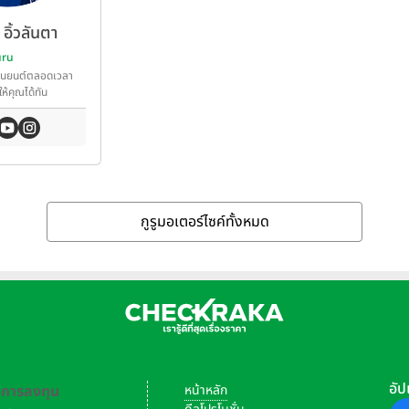
อิ้วลันตา
uru
านยนต์ตลอดเวลา
ให้คุณได้ทัน
ต์
กูรูมอเตอร์ไซค์ทั้งหมด
อัป
-การลงทุน
หน้าหลัก