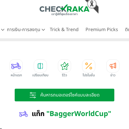
ด
การเงิน-การลงทุน
Trick & Trend
Premium Picks
ต
หน้าแรก
เปรียบเทียบ
รีวิว
โปรโมชั่น
ข่าว
ค้นหารถมอเตอร์ไซค์แบบละเอียด
แท็ก
"BaggerWorldCup"