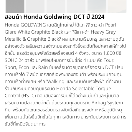
ฮอนด้า Honda Goldwing DCT ปี 2024
Honda GOLDWING เฉดสีทูโทนใหม่ ได้แก่ ?สีขาว-ดำ Pearl
Glare White Graphite Black และ ?สีเทา-ดำ Heavy Gray
Metallic & Graphite Black? ผสานความเรียบหรู และความดุดัน
อย่างลงตัว เสริมความสง่างามของรถทัวริ่งระดับท็อปคลาสให้ก้าวไป
อีกขั้น แรงด้วยขุมพลังด้วยเครื่องยนต์ 4 จังหวะ ขนาด 1,800 ซีซี
SOHC 24 วาล์ว มาพร้อมโหมดการขับขี่ถึง 4 แบบ คือ Tour,
Sport, Econ และ Rain ขับเคลื่อนด้วยชุดเกียร์อัจฉริยะ DCT ปรับ
ความเร็วได้ 7 สปีด เอกสิทธิ์เฉพาะของฮอนด้า พร้อมระบบควบคุม
ความเร็วต่ำพิเศษ หรือ 'Walking' และระบบคันเร่งไฟฟ้า ที่ทำงาน
ร่วมกับระบบควบคุมแรงบิด Honda Selectable Torque
Control (HSTC) ตอบสนองการขับขี่ได้อย่างแม่นยำและนุ่มนวล
เสริมความปลอดภัยอีกขั้นด้วยระบบถุงลมนิรภัย Airbag System
ที่มาพร้อมกับเซนเซอร์ช่วยตรวจจับเมื่อเกิดแรงปะทะ หรืออุบัติเหตุ
เพิ่มความมั่นใจขึ้นอีกขั้นในทุกการเดินทาง ยกระดับประสบการณ์การ
ขับขี่ที่เหนือจินตนาการ