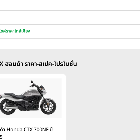
ไซค์ราคาใกล้เคียง
X ฮอนด้า ราคา-สเปค-โปรโมชั่น
ด้า Honda CTX 700NF ปี
5