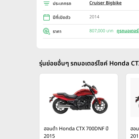
Cruiser Bigbike
ประเภทรถ
2014
ปีที่เปิดตัว
807,000 บาท
ดูรถมอเตอร์
ราคา
รุ่นย่อยอื่นๆ รถมอเตอร์ไซค์ Honda CT
ฮอนด้า Honda CTX 700DNF ปี
ฮอน
2015
201