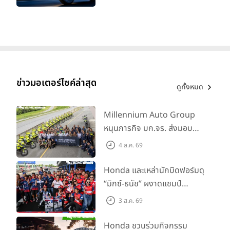
ทะเบียนได้ มี 3 สีให้เลือก ราคา
เริ่มต้นที่ 57,900 บาท
ข่าวมอเตอร์ไซค์ล่าสุด
ดูทั้งหมด
Millennium Auto Group
หนุนภารกิจ บก.จร. ส่งมอบ
BMW R 1300 GS และ F 900
4 ส.ค. 69
GS Adventure รวม 28 คัน
พร้อม ยกระดับทักษะการขับขี่
Honda และเหล่านักบิดฟอร์มดุ
เสริมศักยภาพตำรวจจราจร
“มิกซ์-ธนัช” ผงาดแชมป์
SS600 2 สนามติด “ข้าวกล้อง”
3 ส.ค. 69
คว้าที่ 2 ศึก BRIC Superbike
สนาม 2
Honda ชวนร่วมกิจกรรม