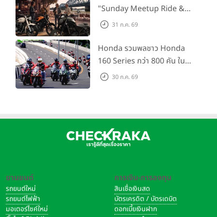
"Sunday Meetup Ride &
Soul" จิบกาแฟ พูดคุย แลก
31 ก.ค. 69
เปลี่ยนเรื่องราว และขับขี่ไปด้วย
กัน 16 ส.ค. นี้
Honda รวมพลชาว Honda
160 Series กว่า 800 คัน ใน
งาน “THE ONE-SIXTI-ER ตัว
30 ก.ค. 69
จริง 160 RIDE FUN FEST
2026”
ยานยนต์
การเงิน-การลงทุน
รถยนต์ใหม่
สินเชื่อเงินสด
รถยนต์ไฟฟ้า
บัตรเครดิต / บัตรเดบิต
มอเตอร์ไซค์ใหม่
ดอกเบี้ยเงินฝาก