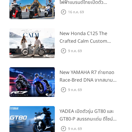
ไฟฟ้าแบรนด์ไทยเปิดตัว
ARENA ที่มาในราคาพิเศษ
16 ก.ค. 69
55,500 บาท สำหรับลูกค้าที่
ออกรถถึง 30 ก.ย. และลูกค้า
555 คันแรกรับฟรี Adapter
New Honda C125 The
Type2 ฟรี
Crafted Calm Custom
Edition ถ่ายทอดความคลาสสิ
9 ก.ค. 69
กด้วยคู่สีพิเศษ มากับราคา
แนะนำ 99,600 บาท ที่ CUB
House Flagship Store ทั่ว
New YAMAHA R7 ถ่ายทอด
ประเทศ
Race-Bred DNA จากสนาม
แข่งสู่ซูเปอร์สปอร์ตคลาสกลาง
9 ก.ค. 69
ที่เข้าถึงได้จริง ในราคาเริ่มต้นที่
345,000 บาท
YADEA เปิดตัวรุ่น GT80 และ
GT80-P สมรรถนะเด่น ดีไซน์หรู
ปลอดภัย ราคาเข้าถึงง่าย จด
9 ก.ค. 69