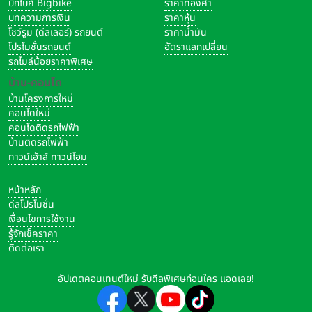
บิ๊กไบค์ Bigbike
ราคาทองคำ
บทความการเงิน
ราคาหุ้น
โชว์รูม (ดีลเลอร์) รถยนต์
ราคาน้ำมัน
โปรโมชั่นรถยนต์
อัตราแลกเปลี่ยน
รถไมล์น้อยราคาพิเศษ
บ้าน-คอนโด
บ้านโครงการใหม่
คอนโดใหม่
คอนโดติดรถไฟฟ้า
บ้านติดรถไฟฟ้า
ทาวน์เฮ้าส์ ทาวน์โฮม
หน้าหลัก
ดีลโปรโมชั่น
เงื่อนไขการใช้งาน
รู้จักเช็คราคา
ติดต่อเรา
อัปเดตคอนเทนต์ใหม่ รับดีลพิเศษก่อนใคร แอดเลย!