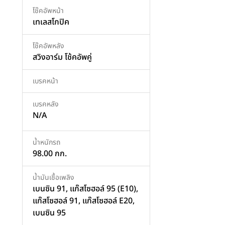
โช๊คอัพหน้า
เทเลสโกปิค
โช๊คอัพหลัง
สวิงอาร์ม โช้คอัพคู่
เบรคหน้า
เบรคหลัง
N/A
น้ำหนักรถ
98.00 กก.
น้ำมันเชื้อเพลิง
เบนซิน 91, แก๊สโซฮอล์ 95 (E10),
แก๊สโซฮอล์ 91, แก๊สโซฮอล์ E20,
เบนซิน 95