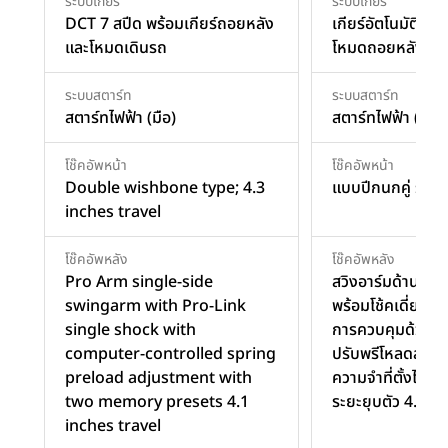
ระบบเกียร์
ระบบเกียร์
DCT 7 สปีด พร้อมเกียร์ถอยหลัง
เกียร์อัตโนมัติ D
และโหมดเดินรถ
โหมดถอยหลังและ
ระบบสตาร์ท
ระบบสตาร์ท
สตาร์ทไฟฟ้า (มือ)
สตาร์ทไฟฟ้า (มือ)
โช๊คอัพหน้า
โช๊คอัพหน้า
Double wishbone type; 4.3
แบบปีกนกคู่ ระยะยุ
inches travel
โช๊คอัพหลัง
โช๊คอัพหลัง
Pro Arm single-side
สวิงอาร์มด้านเดี
swingarm with Pro-Link
พร้อมโช้คเดี่ยว 
single shock with
การควบคุมด้วยคอ
computer-controlled spring
ปรับพรีโหลดสปริ
preload adjustment with
ความจำที่ตั้งไว้ล่
two memory presets 4.1
ระยะยุบตัว 4.1 นิ้ว
inches travel