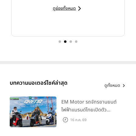
ดูย่อยทั้งหมด
บทความมอเตอร์ไซค์ล่าสุด
ดูทั้งหมด
EM Motor รถจักรยานยนต์
ไฟฟ้าแบรนด์ไทยเปิดตัว
ARENA ที่มาในราคาพิเศษ
16 ก.ค. 69
55,500 บาท สำหรับลูกค้าที่
ออกรถถึง 30 ก.ย. และลูกค้า