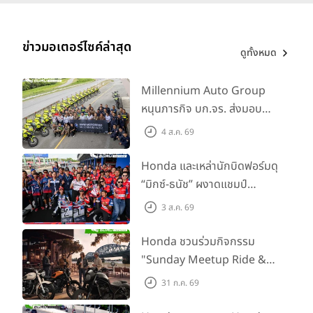
ข่าวมอเตอร์ไซค์ล่าสุด
ดูทั้งหมด
Millennium Auto Group
หนุนภารกิจ บก.จร. ส่งมอบ
BMW R 1300 GS และ F 900
4 ส.ค. 69
GS Adventure รวม 28 คัน
พร้อม ยกระดับทักษะการขับขี่
Honda และเหล่านักบิดฟอร์มดุ
เสริมศักยภาพตำรวจจราจร
“มิกซ์-ธนัช” ผงาดแชมป์
SS600 2 สนามติด “ข้าวกล้อง”
3 ส.ค. 69
คว้าที่ 2 ศึก BRIC Superbike
สนาม 2
Honda ชวนร่วมกิจกรรม
"Sunday Meetup Ride &
Soul" จิบกาแฟ พูดคุย แลก
31 ก.ค. 69
เปลี่ยนเรื่องราว และขับขี่ไปด้วย