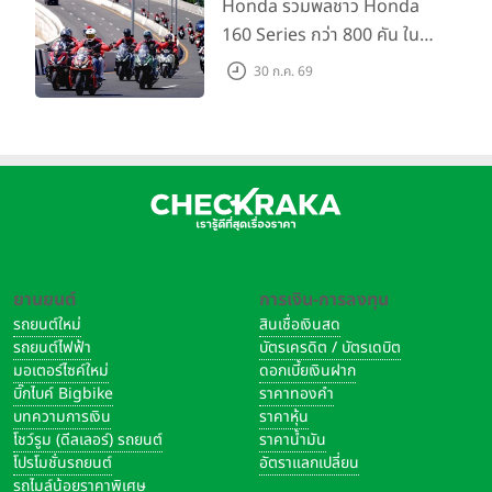
กัน 16 ส.ค. นี้
Honda รวมพลชาว Honda
160 Series กว่า 800 คัน ใน
งาน “THE ONE-SIXTI-ER ตัว
30 ก.ค. 69
จริง 160 RIDE FUN FEST
2026”
ยานยนต์
การเงิน-การลงทุน
รถยนต์ใหม่
สินเชื่อเงินสด
รถยนต์ไฟฟ้า
บัตรเครดิต / บัตรเดบิต
มอเตอร์ไซค์ใหม่
ดอกเบี้ยเงินฝาก
บิ๊กไบค์ Bigbike
ราคาทองคำ
บทความการเงิน
ราคาหุ้น
โชว์รูม (ดีลเลอร์) รถยนต์
ราคาน้ำมัน
โปรโมชั่นรถยนต์
อัตราแลกเปลี่ยน
รถไมล์น้อยราคาพิเศษ