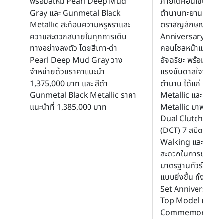
พร้อมสีใหม่ Pearl Deep Mud
ภายใต้คอนเซปต์ ‘G
Gray และ Gunmetal Black
ตำนานทะยานออกไป
Metallic สะท้อนความหรูหราและ
ตราสัญลักษณ์ 50
ความสะดวกสบายในทุกการเดิน
Anniversary สีท
ทางอย่างลงตัว โดยสีเทา-ดำ
คอนโซลหน้าและกุ
Pearl Deep Mud Gray วาง
อัจฉริยะ พร้อมสองสี
จำหน่ายด้วยราคาแนะนำ
แรงบันดาลใจจากรุ
1,375,000 บาท และ สีดำ
ตำนาน ได้แก่ Bo
Gunmetal Black Metallic ราคา
Metallic และ Gl
แนะนำที่ 1,385,000 บาท
Metallic มาพร้อม
Dual Clutch Tra
(DCT) 7 สปีด และ
Walking และ Reve
สะดวกในการขยับร
มาตรฐานทัวร์ริ่งไบ
แบบยิ่งขึ้น ทั้งนี้
Set Anniversary
Top Model และ
Commemorative