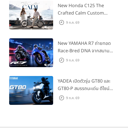
555 คันแรกรับฟรี Adapter
New Honda C125 The
Type2 ฟรี
Crafted Calm Custom
Edition ถ่ายทอดความคลาสสิ
9 ก.ค. 69
กด้วยคู่สีพิเศษ มากับราคา
แนะนำ 99,600 บาท ที่ CUB
House Flagship Store ทั่ว
New YAMAHA R7 ถ่ายทอด
ประเทศ
Race-Bred DNA จากสนาม
แข่งสู่ซูเปอร์สปอร์ตคลาสกลาง
9 ก.ค. 69
ที่เข้าถึงได้จริง ในราคาเริ่มต้นที่
345,000 บาท
YADEA เปิดตัวรุ่น GT80 และ
GT80-P สมรรถนะเด่น ดีไซน์หรู
ปลอดภัย ราคาเข้าถึงง่าย จด
9 ก.ค. 69
ทะเบียนได้ มี 3 สีให้เลือก ราคา
เริ่มต้นที่ 57,900 บาท