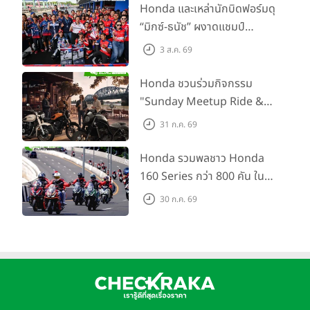
พร้อม ยกระดับทักษะการขับขี่
Honda และเหล่านักบิดฟอร์มดุ
เสริมศักยภาพตำรวจจราจร
“มิกซ์-ธนัช” ผงาดแชมป์
SS600 2 สนามติด “ข้าวกล้อง”
3 ส.ค. 69
คว้าที่ 2 ศึก BRIC Superbike
สนาม 2
Honda ชวนร่วมกิจกรรม
"Sunday Meetup Ride &
Soul" จิบกาแฟ พูดคุย แลก
31 ก.ค. 69
เปลี่ยนเรื่องราว และขับขี่ไปด้วย
กัน 16 ส.ค. นี้
Honda รวมพลชาว Honda
160 Series กว่า 800 คัน ใน
งาน “THE ONE-SIXTI-ER ตัว
30 ก.ค. 69
จริง 160 RIDE FUN FEST
2026”