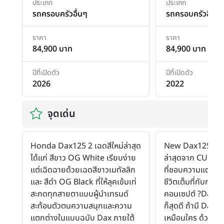
ประเภท
ประเภท
รถครอบครัวอื่นๆ
รถครอบครัวอื่นๆ
ราคา
ราคา
84,900 บาท
84,900 บาท
ปีที่เปิดตัว
ปีที่เปิดตัว
2026
2022
จุดเด่น
Honda Dax125 2 เฉดสีใหม่ล่าสุด
New Dax125 รถ I
ได้แก่ สีขาว OG White เรียบง่าย
ล่าสุดจาก CUB H
แต่เฉิดฉายด้วยเฉดสีขาวเมทัลลิก
ที่ชอบความแตกต่า
และ สีดำ OG Black ที่ให้ลุคเข้มเท่
ชีวิตเต็มที่กับกลุ่
สะกดทุกสายตาแบบผู้นำเทรนด์
คอนเซปต์ ?Dax M
สะท้อนตัวตนความสนุกและความ
ก็สุดดี ถ้ามี Dax ด
แตกต่างในแบบฉบับ Dax ภายใต้
เหมือนใคร ด้วยเอ