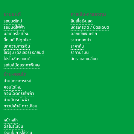
ยานยนต์
การเงิน-การลงทุน
รถยนต์ใหม่
สินเชื่อเงินสด
รถยนต์ไฟฟ้า
บัตรเครดิต / บัตรเดบิต
มอเตอร์ไซค์ใหม่
ดอกเบี้ยเงินฝาก
บิ๊กไบค์ Bigbike
ราคาทองคำ
บทความการเงิน
ราคาหุ้น
โชว์รูม (ดีลเลอร์) รถยนต์
ราคาน้ำมัน
โปรโมชั่นรถยนต์
อัตราแลกเปลี่ยน
รถไมล์น้อยราคาพิเศษ
บ้าน-คอนโด
บ้านโครงการใหม่
คอนโดใหม่
คอนโดติดรถไฟฟ้า
บ้านติดรถไฟฟ้า
ทาวน์เฮ้าส์ ทาวน์โฮม
หน้าหลัก
ดีลโปรโมชั่น
เงื่อนไขการใช้งาน