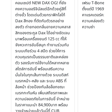
คอนเซปต์ NEW DAX OG! ที่ยัง
เฟรม T-Bone ที่เ
คงความออริจินัลแต่ฉีกด้วยคู่สีที่
ตั้งแต่ปี 1969 สู่ยุ
ต่างขั้ว โดดเด่นด้วยกราฟิกโลโก้
คาแรคเตอร์ความสน
Dax สีทอง ที่ตัดกับตัวรถอย่าง
ความคล่องตัว บิด
ลงตัว ถ่ายทอดกลิ่นอายความคลาส
ความซ่า
สิกของตระกูล Dax ได้อย่างชัดเจน
มาพร้อมเครื่องยนต์ 125 cc ที่ให้
จังหวะการขับขี่สนุก ทำงานร่วมกับ
ระบบเกียร์วน 4 สปีด ช่วยให้การ
ควบคุมรถเป็นธรรมชาติและคล่อง
ตัว รองรับการใช้งานได้หลากหลาย
สไตล์การขับขี่ พร้อมเสริมความ
มั่นใจในทุกเส้นทางด้วย ระบบดิสก์
เบรกหน้า–หลัง และ ระบบ ABS ที่
ล้อหน้า ช่วยป้องกันล้อล็อกขณะ
เบรกกะทันหัน เพิ่มเสถียรภาพและ
ความปลอดภัยในการขับขี่ จำหน่าย
ในราคาแนะนำ 84,900บาท พร้อม
วางจำหน่ายแล้ววันนี้ที่ CUB