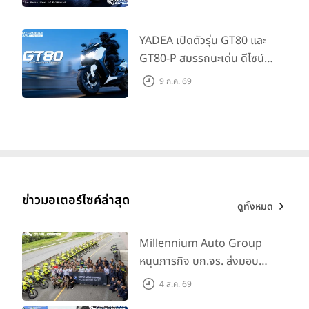
ที่เข้าถึงได้จริง ในราคาเริ่มต้นที่
345,000 บาท
YADEA เปิดตัวรุ่น GT80 และ
GT80-P สมรรถนะเด่น ดีไซน์หรู
ปลอดภัย ราคาเข้าถึงง่าย จด
9 ก.ค. 69
ทะเบียนได้ มี 3 สีให้เลือก ราคา
เริ่มต้นที่ 57,900 บาท
ข่าวมอเตอร์ไซค์ล่าสุด
ดูทั้งหมด
Millennium Auto Group
หนุนภารกิจ บก.จร. ส่งมอบ
BMW R 1300 GS และ F 900
4 ส.ค. 69
GS Adventure รวม 28 คัน