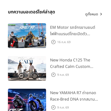
บทความมอเตอร์ไซค์ล่าสุด
ดูทั้งหมด
EM Motor รถจักรยานยนต์
ไฟฟ้าแบรนด์ไทยเปิดตัว
ARENA ที่มาในราคาพิเศษ
16 ก.ค. 69
55,500 บาท สำหรับลูกค้าที่
ออกรถถึง 30 ก.ย. และลูกค้า
555 คันแรกรับฟรี Adapter
New Honda C125 The
Type2 ฟรี
Crafted Calm Custom
Edition ถ่ายทอดความคลาสสิ
9 ก.ค. 69
กด้วยคู่สีพิเศษ มากับราคา
แนะนำ 99,600 บาท ที่ CUB
House Flagship Store ทั่ว
New YAMAHA R7 ถ่ายทอด
ประเทศ
Race-Bred DNA จากสนาม
แข่งสู่ซูเปอร์สปอร์ตคลาสกลาง
9 ก.ค. 69