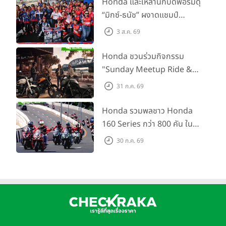
Honda และเหล่านักบิดฟอร์มดุ
เสริมศักยภาพตำรวจจราจร
“มิกซ์-ธนัช” ผงาดแชมป์
SS600 2 สนามติด “ข้าวกล้อง”
3 ส.ค. 69
คว้าที่ 2 ศึก BRIC Superbike
สนาม 2
Honda ชวนร่วมกิจกรรม
"Sunday Meetup Ride &
Soul" จิบกาแฟ พูดคุย แลก
31 ก.ค. 69
เปลี่ยนเรื่องราว และขับขี่ไปด้วย
กัน 16 ส.ค. นี้
Honda รวมพลชาว Honda
160 Series กว่า 800 คัน ใน
งาน “THE ONE-SIXTI-ER ตัว
30 ก.ค. 69
จริง 160 RIDE FUN FEST
2026”