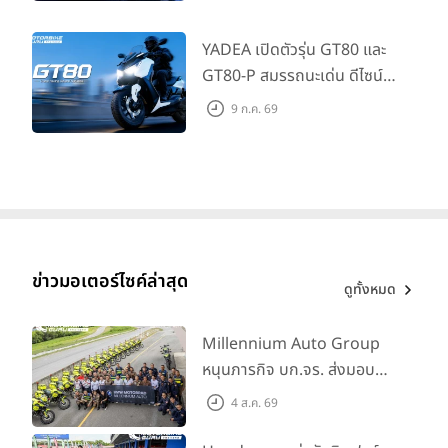
345,000 บาท
YADEA เปิดตัวรุ่น GT80 และ
GT80-P สมรรถนะเด่น ดีไซน์หรู
ปลอดภัย ราคาเข้าถึงง่าย จด
9 ก.ค. 69
ทะเบียนได้ มี 3 สีให้เลือก ราคา
เริ่มต้นที่ 57,900 บาท
ข่าวมอเตอร์ไซค์ล่าสุด
ดูทั้งหมด
Millennium Auto Group
หนุนภารกิจ บก.จร. ส่งมอบ
BMW R 1300 GS และ F 900
4 ส.ค. 69
GS Adventure รวม 28 คัน
พร้อม ยกระดับทักษะการขับขี่