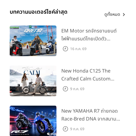
บทความมอเตอร์ไซค์ล่าสุด
ดูทั้งหมด
EM Motor รถจักรยานยนต์
ไฟฟ้าแบรนด์ไทยเปิดตัว
ARENA ที่มาในราคาพิเศษ
16 ก.ค. 69
55,500 บาท สำหรับลูกค้าที่
ออกรถถึง 30 ก.ย. และลูกค้า
555 คันแรกรับฟรี Adapter
New Honda C125 The
Type2 ฟรี
Crafted Calm Custom
Edition ถ่ายทอดความคลาสสิ
9 ก.ค. 69
กด้วยคู่สีพิเศษ มากับราคา
แนะนำ 99,600 บาท ที่ CUB
House Flagship Store ทั่ว
New YAMAHA R7 ถ่ายทอด
ประเทศ
Race-Bred DNA จากสนาม
แข่งสู่ซูเปอร์สปอร์ตคลาสกลาง
9 ก.ค. 69
ที่เข้าถึงได้จริง ในราคาเริ่มต้นที่