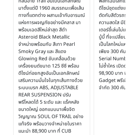
กลิ่นอาย Trail อันเป็นเอกลักษณ์
พลิกโฉมโลกแห่งก
มาตั้งแต่ปี 1960 สมรรถนะเพื่อเส้น
ดีไซน์ชุดแต่งและ
ทางที่แตกต่าง ผสานเข้ากับอารมณ์
ตัดกับสีตัวรถรอบ
แห่งการผจญภัยอย่างมีคลาส มา
ความสดใส มีชีวิตช
พร้อมเฉดสีใหม่ล่าสุด สีดำ
เตอร์ขี้เล่นไม่เหม
Asteroid Black Metallic
บู้บี้ ที่จะเปลี่ยนท
จำหน่ายพร้อมกับ สีเทา Pearl
เป็นโลกใหม่แห่งคว
Smoky Gray และ สีแดง
เพียง 300 คันเท่าน
Glowing Red ขับเคลื่อนด้วย
Serial Number ห
เครื่องยนต์ขนาด 125 ซีซี พร้อม
ไม่ซ้ำใคร เปิดตัว
ดีไซน์ท่อยกสูงอันเป็นเอกลักษณ์
98,900 บาท จะได้
เสริมความมั่นใจในทุกเส้นทางด้วย
Gadget พรีเมียมเ
ระบบเบรก ABS, ADJUSTABLE
จำกัด 300 คันเท่าน
REAR SUSPENSION ปรับ
พรีโหลดได้ 5 ระดับ และ แร็คหลัง
ขนาดใหญ่ ออกแบบมาเพื่อจิต
วิญญาณ SOUL OF TRAIL อย่าง
แท้จริง พร้อมวางจำหน่ายในราคา
แนะนำ 88,900 บาท ที่ CUB