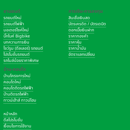
ยานยนต์
การเงิน-การลงทุน
รถยนต์ใหม่
สินเชื่อเงินสด
รถยนต์ไฟฟ้า
บัตรเครดิต / บัตรเดบิต
มอเตอร์ไซค์ใหม่
ดอกเบี้ยเงินฝาก
บิ๊กไบค์ Bigbike
ราคาทองคำ
บทความการเงิน
ราคาหุ้น
โชว์รูม (ดีลเลอร์) รถยนต์
ราคาน้ำมัน
โปรโมชั่นรถยนต์
อัตราแลกเปลี่ยน
รถไมล์น้อยราคาพิเศษ
บ้าน-คอนโด
บ้านโครงการใหม่
คอนโดใหม่
คอนโดติดรถไฟฟ้า
บ้านติดรถไฟฟ้า
ทาวน์เฮ้าส์ ทาวน์โฮม
หน้าหลัก
ดีลโปรโมชั่น
เงื่อนไขการใช้งาน