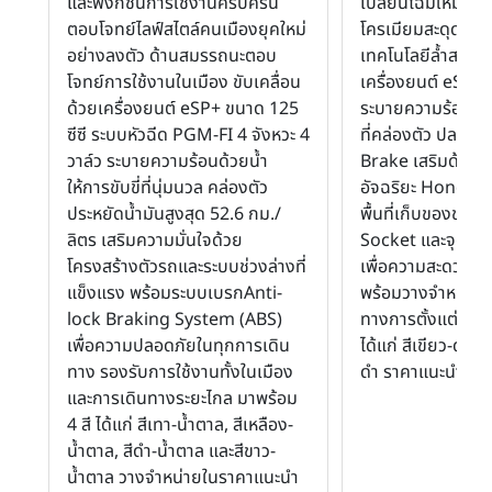
และฟังก์ชันการใช้งานครบครัน
เปลี่ยนโฉมใหม่ พ
ตอบโจทย์ไลฟ์สไตล์คนเมืองยุคใหม่
โครเมียมสะดุดตา 
อย่างลงตัว ด้านสมรรถนะตอบ
เทคโนโลยีล้ำสมัยขั
โจทย์การใช้งานในเมือง ขับเคลื่อน
เครื่องยนต์ eSP+ 4
ด้วยเครื่องยนต์ eSP+ ขนาด 125
ระบายความร้อนด้วยน
ซีซี ระบบหัวฉีด PGM-FI 4 จังหวะ 4
ที่คล่องตัว ปลอด
วาล์ว ระบายความร้อนด้วยน้ำ
Brake เสริมด้วยก
ให้การขับขี่ที่นุ่มนวล คล่องตัว
อัจฉริยะ Honda 
ประหยัดน้ำมันสูงสุด 52.6 กม./
พื้นที่เก็บของขนา
ลิตร เสริมความมั่นใจด้วย
Socket และจุดเติม
โครงสร้างตัวรถและระบบช่วงล่างที่
เพื่อความสะดวกสบ
แข็งแรง พร้อมระบบเบรกAnti-
พร้อมวางจำหน่ายอ
lock Braking System (ABS)
ทางการตั้งแต่วันนี้
เพื่อความปลอดภัยในทุกการเดิน
ได้แก่ สีเขียว-ดำ ส
ทาง รองรับการใช้งานทั้งในเมือง
ดำ ราคาแนะนำ 62
และการเดินทางระยะไกล มาพร้อม
4 สี ได้แก่ สีเทา-น้ำตาล, สีเหลือง-
น้ำตาล, สีดำ-น้ำตาล และสีขาว-
น้ำตาล วางจำหน่ายในราคาแนะนำ