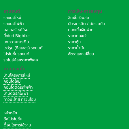
ยานยนต์
การเงิน-การลงทุน
รถยนต์ใหม่
สินเชื่อเงินสด
รถยนต์ไฟฟ้า
บัตรเครดิต / บัตรเดบิต
มอเตอร์ไซค์ใหม่
ดอกเบี้ยเงินฝาก
บิ๊กไบค์ Bigbike
ราคาทองคำ
บทความการเงิน
ราคาหุ้น
โชว์รูม (ดีลเลอร์) รถยนต์
ราคาน้ำมัน
โปรโมชั่นรถยนต์
อัตราแลกเปลี่ยน
รถไมล์น้อยราคาพิเศษ
บ้าน-คอนโด
บ้านโครงการใหม่
คอนโดใหม่
คอนโดติดรถไฟฟ้า
บ้านติดรถไฟฟ้า
ทาวน์เฮ้าส์ ทาวน์โฮม
หน้าหลัก
ดีลโปรโมชั่น
เงื่อนไขการใช้งาน