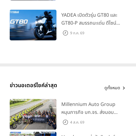
345,000 บาท
YADEA เปิดตัวรุ่น GT80 และ
GT80-P สมรรถนะเด่น ดีไซน์หรู
ปลอดภัย ราคาเข้าถึงง่าย จด
9 ก.ค. 69
ทะเบียนได้ มี 3 สีให้เลือก ราคา
เริ่มต้นที่ 57,900 บาท
ข่าวมอเตอร์ไซค์ล่าสุด
ดูทั้งหมด
Millennium Auto Group
หนุนภารกิจ บก.จร. ส่งมอบ
BMW R 1300 GS และ F 900
4 ส.ค. 69
GS Adventure รวม 28 คัน
พร้อม ยกระดับทักษะการขับขี่