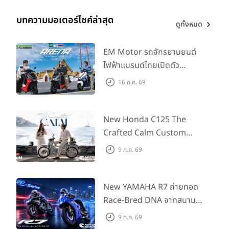
บทความมอเตอร์ไซค์ล่าสุด
ดูทั้งหมด
EM Motor รถจักรยานยนต์
ไฟฟ้าแบรนด์ไทยเปิดตัว
ARENA ที่มาในราคาพิเศษ
16 ก.ค. 69
55,500 บาท สำหรับลูกค้าที่
ออกรถถึง 30 ก.ย. และลูกค้า
555 คันแรกรับฟรี Adapter
New Honda C125 The
Type2 ฟรี
Crafted Calm Custom
Edition ถ่ายทอดความคลาสสิ
9 ก.ค. 69
กด้วยคู่สีพิเศษ มากับราคา
แนะนำ 99,600 บาท ที่ CUB
House Flagship Store ทั่ว
New YAMAHA R7 ถ่ายทอด
ประเทศ
Race-Bred DNA จากสนาม
แข่งสู่ซูเปอร์สปอร์ตคลาสกลาง
9 ก.ค. 69
ที่เข้าถึงได้จริง ในราคาเริ่มต้นที่