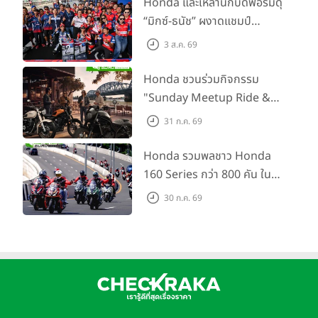
Honda และเหล่านักบิดฟอร์มดุ
เสริมศักยภาพตำรวจจราจร
“มิกซ์-ธนัช” ผงาดแชมป์
SS600 2 สนามติด “ข้าวกล้อง”
3 ส.ค. 69
คว้าที่ 2 ศึก BRIC Superbike
สนาม 2
Honda ชวนร่วมกิจกรรม
"Sunday Meetup Ride &
Soul" จิบกาแฟ พูดคุย แลก
31 ก.ค. 69
เปลี่ยนเรื่องราว และขับขี่ไปด้วย
กัน 16 ส.ค. นี้
Honda รวมพลชาว Honda
160 Series กว่า 800 คัน ใน
งาน “THE ONE-SIXTI-ER ตัว
30 ก.ค. 69
จริง 160 RIDE FUN FEST
2026”