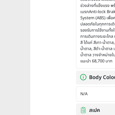
ช่วงล่างที่แข็งแรง พ
เบรกAnti-lock Bra
System (ABS) เพื่อ
ปลอดภัยในทุกการเด
รองรับการใช้งานทั้ง
การเดินทางระยะไกล 
สี ได้แก่ สีเทา-น้ำตาล,
น้ำตาล, สีดำ-น้ำตาล 
น้ำตาล วางจำหน่ายใ
แนะนำ 68,700 บาท
Body Colo
N/A
สเปค