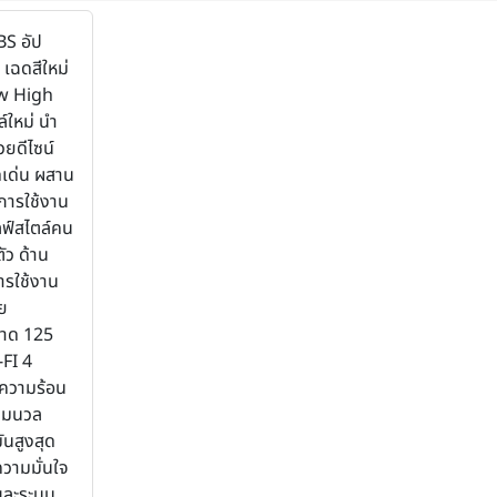
S อัป
 เฉดสีใหม่
ew High
์ใหม่ นำ
้วยดีไซน์
ดดเด่น ผสาน
การใช้งาน
ฟ์สไตล์คน
ัว ด้าน
รใช้งาน
วย
นาด 125
-FI 4
ยความร้อน
นุ่มนวล
ันสูงสุด
ความมั่นใจ
และระบบ