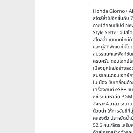
Honda Giorno+ AB
สไตล์ล้ำไปอีกขั้นกับ 7
ภายใต้คอนเซ็ปต์ N
Style Setter อัปสไตล
สไตล์ล้ำ เติมมิติใหม่ด
และ คู่สีที่พัฒนาให้โ
สมรรถนะและฟังก์ชัน
ครบครัน ตอบโจทย์ไล
เมืองยุคใหม่อย่างลงต
สมรรถนะตอบโจทย์กา
ในเมือง ขับเคลื่อนด้
เครื่องยนต์ eSP+ ข
ซีซี ระบบหัวฉีด PGM
จังหวะ 4 วาล์ว ระบา
ด้วยน้ำ ให้การขับขี่ที่
คล่องตัว ประหยัดน้ำม
52.6 กม./ลิตร เสริม
ด้วยโครงสร้างตัวรถ