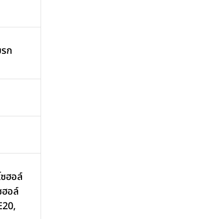
บรก
โซฮอล์
ซฮอล์
E20,