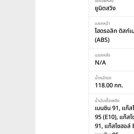
โช๊คอัพหลัง
ยูนิตสวิง
เบรคหน้า
ไฮดรอลิก ดิสก์เ
(ABS)
เบรคหลัง
N/A
น้ำหนักรถ
118.00 กก.
น้ำมันเชื้อเพลิง
เบนซิน 91, แก๊ส
95 (E10), แก๊สโ
91, แก๊สโซฮอล์ 