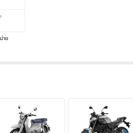
ิง
น่าย