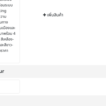
ร้อมระบบ
king
เพิ่มสินค้า
ความ
ินทาง
ในเมืองและ
มาพร้อม 4
 สีเหลือง-
และสีขาว-
นราคา
ur