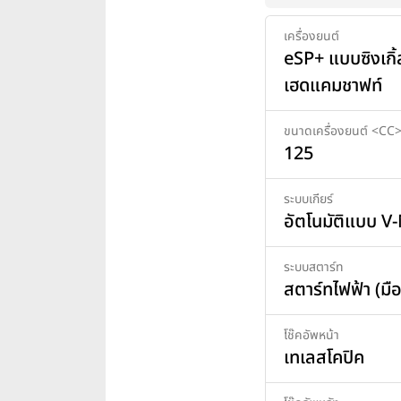
เครื่องยนต์
eSP+ แบบซิงเกิ้
เฮดแคมชาฟท์
ขนาดเครื่องยนต์ <CC
125
ระบบเกียร์
อัตโนมัติแบบ V
ระบบสตาร์ท
สตาร์ทไฟฟ้า (มือ
โช๊คอัพหน้า
เทเลสโคปิค