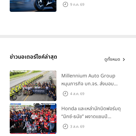
ปลอดภัย ราคาเข้าถึงง่าย จด
9 ก.ค. 69
ทะเบียนได้ มี 3 สีให้เลือก ราคา
เริ่มต้นที่ 57,900 บาท
ข่าวมอเตอร์ไซค์ล่าสุด
ดูทั้งหมด
Millennium Auto Group
หนุนภารกิจ บก.จร. ส่งมอบ
BMW R 1300 GS และ F 900
4 ส.ค. 69
GS Adventure รวม 28 คัน
พร้อม ยกระดับทักษะการขับขี่
Honda และเหล่านักบิดฟอร์มดุ
เสริมศักยภาพตำรวจจราจร
“มิกซ์-ธนัช” ผงาดแชมป์
SS600 2 สนามติด “ข้าวกล้อง”
3 ส.ค. 69
คว้าที่ 2 ศึก BRIC Superbike