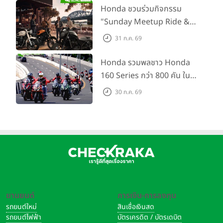
สนาม 2
Honda ชวนร่วมกิจกรรม
"Sunday Meetup Ride &
Soul" จิบกาแฟ พูดคุย แลก
31 ก.ค. 69
เปลี่ยนเรื่องราว และขับขี่ไปด้วย
กัน 16 ส.ค. นี้
Honda รวมพลชาว Honda
160 Series กว่า 800 คัน ใน
งาน “THE ONE-SIXTI-ER ตัว
30 ก.ค. 69
จริง 160 RIDE FUN FEST
2026”
ยานยนต์
การเงิน-การลงทุน
รถยนต์ใหม่
สินเชื่อเงินสด
รถยนต์ไฟฟ้า
บัตรเครดิต / บัตรเดบิต