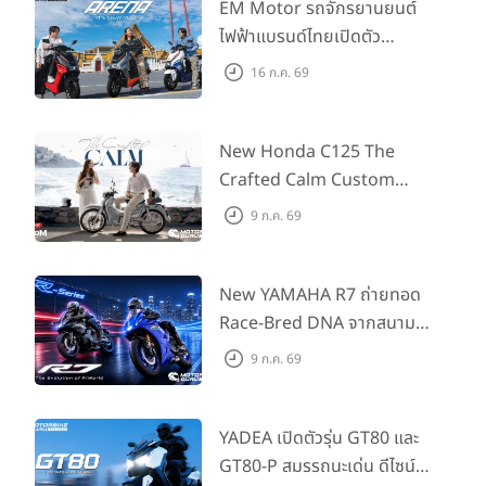
EM Motor รถจักรยานยนต์
ไฟฟ้าแบรนด์ไทยเปิดตัว
ARENA ที่มาในราคาพิเศษ
16 ก.ค. 69
55,500 บาท สำหรับลูกค้าที่
ออกรถถึง 30 ก.ย. และลูกค้า
555 คันแรกรับฟรี Adapter
New Honda C125 The
Type2 ฟรี
Crafted Calm Custom
Edition ถ่ายทอดความคลาสสิ
9 ก.ค. 69
กด้วยคู่สีพิเศษ มากับราคา
แนะนำ 99,600 บาท ที่ CUB
House Flagship Store ทั่ว
New YAMAHA R7 ถ่ายทอด
ประเทศ
Race-Bred DNA จากสนาม
แข่งสู่ซูเปอร์สปอร์ตคลาสกลาง
9 ก.ค. 69
ที่เข้าถึงได้จริง ในราคาเริ่มต้นที่
345,000 บาท
YADEA เปิดตัวรุ่น GT80 และ
GT80-P สมรรถนะเด่น ดีไซน์หรู