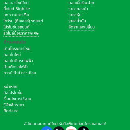
มอเตอร์ไซค์ใหม่
ดอกเบี้ยเงินฝาก
บิ๊กไบค์ Bigbike
ราคาทองคำ
บทความการเงิน
ราคาหุ้น
โชว์รูม (ดีลเลอร์) รถยนต์
ราคาน้ำมัน
โปรโมชั่นรถยนต์
อัตราแลกเปลี่ยน
รถไมล์น้อยราคาพิเศษ
บ้าน-คอนโด
บ้านโครงการใหม่
คอนโดใหม่
คอนโดติดรถไฟฟ้า
บ้านติดรถไฟฟ้า
ทาวน์เฮ้าส์ ทาวน์โฮม
หน้าหลัก
ดีลโปรโมชั่น
เงื่อนไขการใช้งาน
รู้จักเช็คราคา
ติดต่อเรา
อัปเดตคอนเทนต์ใหม่ รับดีลพิเศษก่อนใคร แอดเลย!