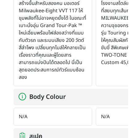
สร้างขึ้นสําหรับสองคน มอเตอร์
โรงงานสไตล์แบล็ค
Milwaukee-Eight VVT 117 ให้
ที่สยบทุกเส้นทาง ด
ขุมพลังที่ไม่อาจหยุดยั้งได้ ในขณะที่
MILWAUKEE-EIG
เบาะนั่งอุ่น Grand Tour-Pak ™
ความจุของกระบอก
ใหม่เอี่ยมพร้อมไฟส่องสว่างที่แนบ
รุ่น Touring มา
กับตัวรถ และระบบเสียง 200 วัตต์
ให้คุณสัมผัสกับสุ
สี่ลําโพง เปลี่ยนทุกไมล์ให้กลายเป็น
ขับขี่ สีพิเศษเพิ่ม
เรื่องราวที่คุณและผู้โดยสาร
TWO-TONE 33,00
สามารถแบ่งปันได้ตลอดไป นี่เป็น
Custom 45,000 
สุดยอดประสบการณ์ทัวร์แบบซ้อน
สอง
Body Colour
N/A
N/A
สเปค