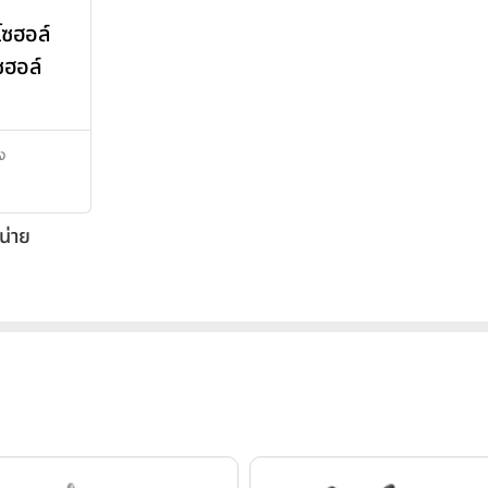
โซฮอล์
ซฮอล์
ิง
น่าย