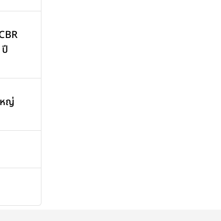
 CBR
ปี
หญ่