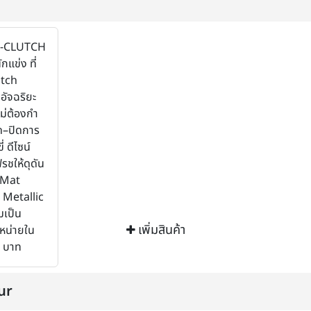
E-CLUTCH
กแข่ง ที่
utch
อัจฉริยะ
ไม่ต้องกำ
ด–ปิดการ
่ ดีไซน์
รชให้ดุดัน
่ Mat
Metallic
มเป็น
เพิ่มสินค้า
หน่ายใน
 บาท
ur