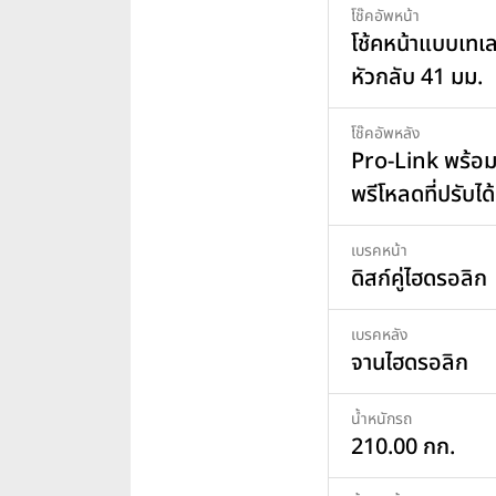
โช๊คอัพหน้า
โช้คหน้าแบบเทเ
หัวกลับ 41 มม.
โช๊คอัพหลัง
Pro-Link พร้อ
พรีโหลดที่ปรับได้
เบรคหน้า
ดิสก์คู่ไฮดรอลิก
เบรคหลัง
จานไฮดรอลิก
น้ำหนักรถ
210.00 กก.