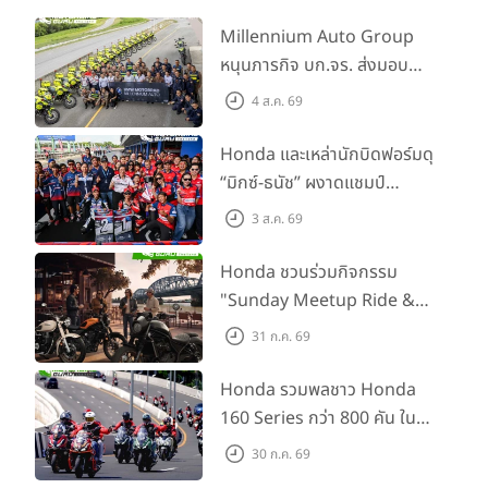
Millennium Auto Group
หนุนภารกิจ บก.จร. ส่งมอบ
BMW R 1300 GS และ F 900
4 ส.ค. 69
GS Adventure รวม 28 คัน
พร้อม ยกระดับทักษะการขับขี่
Honda และเหล่านักบิดฟอร์มดุ
เสริมศักยภาพตำรวจจราจร
“มิกซ์-ธนัช” ผงาดแชมป์
SS600 2 สนามติด “ข้าวกล้อง”
3 ส.ค. 69
คว้าที่ 2 ศึก BRIC Superbike
สนาม 2
Honda ชวนร่วมกิจกรรม
"Sunday Meetup Ride &
Soul" จิบกาแฟ พูดคุย แลก
31 ก.ค. 69
เปลี่ยนเรื่องราว และขับขี่ไปด้วย
กัน 16 ส.ค. นี้
Honda รวมพลชาว Honda
160 Series กว่า 800 คัน ใน
งาน “THE ONE-SIXTI-ER ตัว
30 ก.ค. 69
จริง 160 RIDE FUN FEST