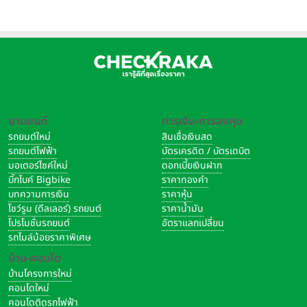
2026”
ยานยนต์
การเงิน-การลงทุน
รถยนต์ใหม่
สินเชื่อเงินสด
รถยนต์ไฟฟ้า
บัตรเครดิต / บัตรเดบิต
มอเตอร์ไซค์ใหม่
ดอกเบี้ยเงินฝาก
บิ๊กไบค์ Bigbike
ราคาทองคำ
บทความการเงิน
ราคาหุ้น
โชว์รูม (ดีลเลอร์) รถยนต์
ราคาน้ำมัน
โปรโมชั่นรถยนต์
อัตราแลกเปลี่ยน
รถไมล์น้อยราคาพิเศษ
บ้าน-คอนโด
บ้านโครงการใหม่
คอนโดใหม่
คอนโดติดรถไฟฟ้า