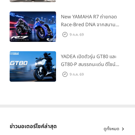
กด้วยคู่สีพิเศษ มากับราคา
แนะนำ 99,600 บาท ที่ CUB
House Flagship Store ทั่ว
New YAMAHA R7 ถ่ายทอด
ประเทศ
Race-Bred DNA จากสนาม
แข่งสู่ซูเปอร์สปอร์ตคลาสกลาง
9 ก.ค. 69
ที่เข้าถึงได้จริง ในราคาเริ่มต้นที่
345,000 บาท
YADEA เปิดตัวรุ่น GT80 และ
GT80-P สมรรถนะเด่น ดีไซน์หรู
ปลอดภัย ราคาเข้าถึงง่าย จด
9 ก.ค. 69
ทะเบียนได้ มี 3 สีให้เลือก ราคา
เริ่มต้นที่ 57,900 บาท
ข่าวมอเตอร์ไซค์ล่าสุด
ดูทั้งหมด