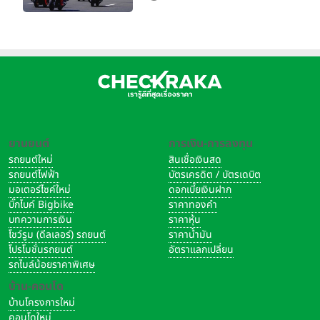
จริง 160 RIDE FUN FEST
2026”
ยานยนต์
การเงิน-การลงทุน
รถยนต์ใหม่
สินเชื่อเงินสด
รถยนต์ไฟฟ้า
บัตรเครดิต / บัตรเดบิต
มอเตอร์ไซค์ใหม่
ดอกเบี้ยเงินฝาก
บิ๊กไบค์ Bigbike
ราคาทองคำ
บทความการเงิน
ราคาหุ้น
โชว์รูม (ดีลเลอร์) รถยนต์
ราคาน้ำมัน
โปรโมชั่นรถยนต์
อัตราแลกเปลี่ยน
รถไมล์น้อยราคาพิเศษ
บ้าน-คอนโด
บ้านโครงการใหม่
คอนโดใหม่