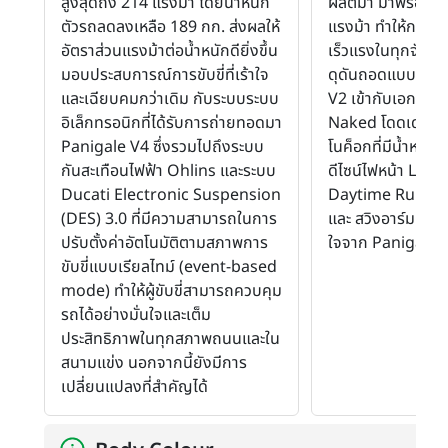
สูงสุดถึง 214 แรงม้า โดยน้ำหนัก
ผลิตมา มาพร้อมพ
ตัวรถลดลงเหลือ 189 กก. ส่งผลให้
แรงม้า ทำให้การขับ
อัตราส่วนแรงม้าต่อน้ำหนักดียิ่งขึ้น
เร็วแรงในทุกจังหวะ
มอบประสบการณ์การขับขี่ที่เร้าใจ
ดุดันถอดแบบมาจา
และเฉียบคมกว่าเดิม กับระบบระบบ
V2 เข้ากับเอกลัก
อิเล็กทรอนิกที่ได้รับการถ่ายทอดมา
Naked โดดเด่นด
Panigale V4 ซึ่งรวมไปถึงระบบ
โนค็อกที่มีน้ำหนัก
กันสะเทือนไฟฟ้า Ohlins และระบบ
ดีไซน์ไฟหน้า LED 
Ducati Electronic Suspension
Daytime Runnin
(DES) 3.0 ที่มีความสามารถในการ
และ สวิงอาร์มคู่ที่
ปรับตั้งค่าอัตโนมัติตามสภาพการ
ใจจาก Panigale 
ขับขี่แบบเรียลไทม์ (event-based
mode) ทำให้ผู้ขับขี่สามารถควบคุม
รถได้อย่างมั่นใจและเต็ม
ประสิทธิภาพในทุกสภาพถนนและใน
สนามแข่ง นอกจากนี้ยังมีการ
เปลี่ยนแปลงที่สำคัญได้