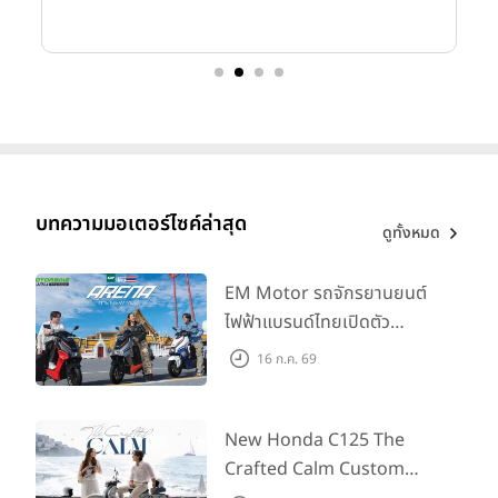
บทความมอเตอร์ไซค์ล่าสุด
ดูทั้งหมด
EM Motor รถจักรยานยนต์
ไฟฟ้าแบรนด์ไทยเปิดตัว
ARENA ที่มาในราคาพิเศษ
16 ก.ค. 69
55,500 บาท สำหรับลูกค้าที่
ออกรถถึง 30 ก.ย. และลูกค้า
555 คันแรกรับฟรี Adapter
New Honda C125 The
Type2 ฟรี
Crafted Calm Custom
Edition ถ่ายทอดความคลาสสิ