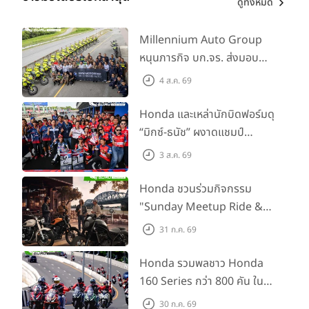
ดูทั้งหมด
Millennium Auto Group
หนุนภารกิจ บก.จร. ส่งมอบ
BMW R 1300 GS และ F 900
4 ส.ค. 69
GS Adventure รวม 28 คัน
พร้อม ยกระดับทักษะการขับขี่
Honda และเหล่านักบิดฟอร์มดุ
เสริมศักยภาพตำรวจจราจร
“มิกซ์-ธนัช” ผงาดแชมป์
SS600 2 สนามติด “ข้าวกล้อง”
3 ส.ค. 69
คว้าที่ 2 ศึก BRIC Superbike
สนาม 2
Honda ชวนร่วมกิจกรรม
"Sunday Meetup Ride &
Soul" จิบกาแฟ พูดคุย แลก
31 ก.ค. 69
เปลี่ยนเรื่องราว และขับขี่ไปด้วย
กัน 16 ส.ค. นี้
Honda รวมพลชาว Honda
160 Series กว่า 800 คัน ใน
งาน “THE ONE-SIXTI-ER ตัว
30 ก.ค. 69