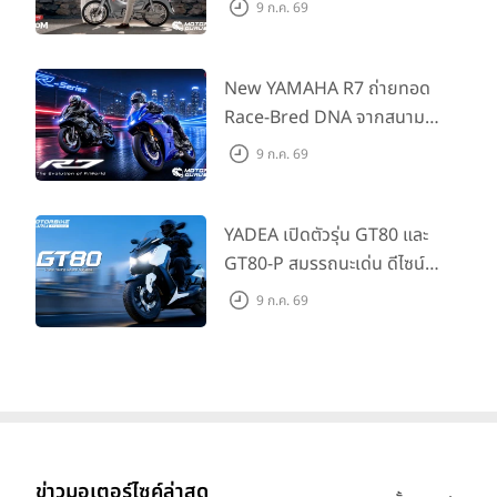
9 ก.ค. 69
กด้วยคู่สีพิเศษ มากับราคา
แนะนำ 99,600 บาท ที่ CUB
House Flagship Store ทั่ว
New YAMAHA R7 ถ่ายทอด
ประเทศ
Race-Bred DNA จากสนาม
แข่งสู่ซูเปอร์สปอร์ตคลาสกลาง
9 ก.ค. 69
ที่เข้าถึงได้จริง ในราคาเริ่มต้นที่
345,000 บาท
YADEA เปิดตัวรุ่น GT80 และ
GT80-P สมรรถนะเด่น ดีไซน์หรู
ปลอดภัย ราคาเข้าถึงง่าย จด
9 ก.ค. 69
ทะเบียนได้ มี 3 สีให้เลือก ราคา
เริ่มต้นที่ 57,900 บาท
ข่าวมอเตอร์ไซค์ล่าสุด