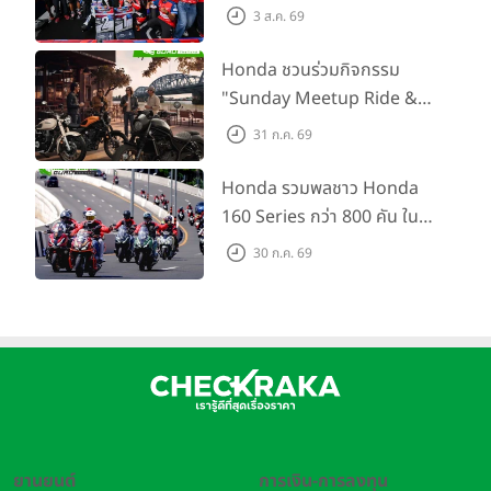
SS600 2 สนามติด “ข้าวกล้อง”
3 ส.ค. 69
คว้าที่ 2 ศึก BRIC Superbike
สนาม 2
Honda ชวนร่วมกิจกรรม
"Sunday Meetup Ride &
Soul" จิบกาแฟ พูดคุย แลก
31 ก.ค. 69
เปลี่ยนเรื่องราว และขับขี่ไปด้วย
กัน 16 ส.ค. นี้
Honda รวมพลชาว Honda
160 Series กว่า 800 คัน ใน
งาน “THE ONE-SIXTI-ER ตัว
30 ก.ค. 69
จริง 160 RIDE FUN FEST
2026”
ยานยนต์
การเงิน-การลงทุน