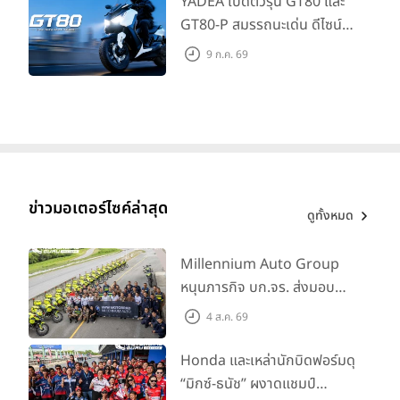
YADEA เปิดตัวรุ่น GT80 และ
GT80-P สมรรถนะเด่น ดีไซน์หรู
ปลอดภัย ราคาเข้าถึงง่าย จด
9 ก.ค. 69
ทะเบียนได้ มี 3 สีให้เลือก ราคา
เริ่มต้นที่ 57,900 บาท
ข่าวมอเตอร์ไซค์ล่าสุด
ดูทั้งหมด
Millennium Auto Group
หนุนภารกิจ บก.จร. ส่งมอบ
BMW R 1300 GS และ F 900
4 ส.ค. 69
GS Adventure รวม 28 คัน
พร้อม ยกระดับทักษะการขับขี่
Honda และเหล่านักบิดฟอร์มดุ
เสริมศักยภาพตำรวจจราจร
“มิกซ์-ธนัช” ผงาดแชมป์