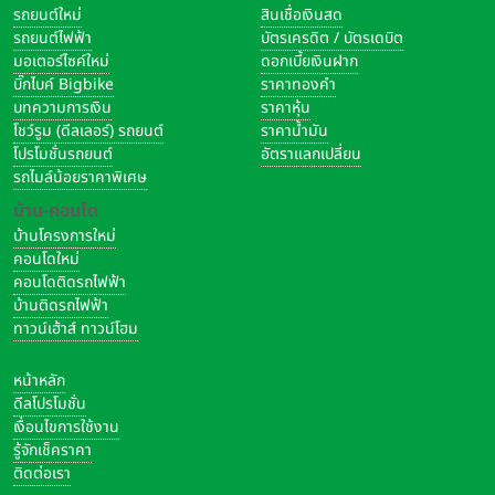
รถยนต์ใหม่
สินเชื่อเงินสด
รถยนต์ไฟฟ้า
บัตรเครดิต / บัตรเดบิต
มอเตอร์ไซค์ใหม่
ดอกเบี้ยเงินฝาก
บิ๊กไบค์ Bigbike
ราคาทองคำ
บทความการเงิน
ราคาหุ้น
โชว์รูม (ดีลเลอร์) รถยนต์
ราคาน้ำมัน
โปรโมชั่นรถยนต์
อัตราแลกเปลี่ยน
รถไมล์น้อยราคาพิเศษ
บ้าน-คอนโด
บ้านโครงการใหม่
คอนโดใหม่
คอนโดติดรถไฟฟ้า
บ้านติดรถไฟฟ้า
ทาวน์เฮ้าส์ ทาวน์โฮม
หน้าหลัก
ดีลโปรโมชั่น
เงื่อนไขการใช้งาน
รู้จักเช็คราคา
ติดต่อเรา