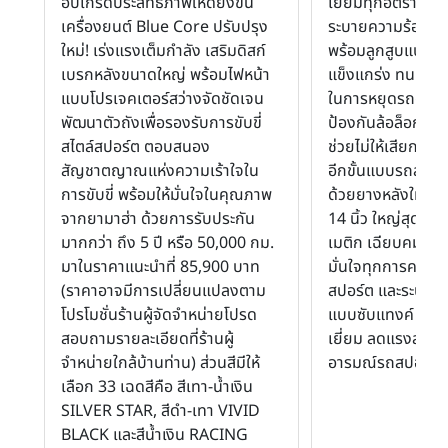
อัปเกรดประสิทธิภาพให้ดียิ่งขึ้น
เยี่ยมทุกอัตราเร่ง
เครื่องยนต์ Blue Core ปรับปรุง
ระบายความร้อนด้ว
ใหม่! เร่งแรงเต็มกำลัง เสริมดิสก์
พร้อมลูกสูบแบบ 
เบรกหลังขนาดใหญ่ พร้อมไฟหน้า
แข็งแกร่ง ทนทานแ
แบบโปรเจคเตอร์สว่างจัดชัดเจน
ในการหยุดรถด้วย
พัฒนาตัวถังเพื่อรองรับการขับขี่
ป้องกันล้อล็อกขณ
สไตล์สปอร์ต ตอบสนอง
ช่วยไม่ให้เสียการ
สัญชาตญาณแห่งความเร้าใจใน
อีกขั้นแบบรถสปอร์
การขับขี่ พร้อมให้มั่นใจในคุณภาพ
ด้วยยางหลังใหญ่ 
จากยามาฮ่า ด้วยการรับประกัน
14 นิ้ว ใหญ่สุดใ
มากกว่า ถึง 5 ปี หรือ 50,000 กม.
เมติก เฉียบคมทุกก
มาในราคาแนะนำที่ 85,900 บาท
มั่นใจทุกการคอน
(ราคาอาจมีการเปลี่ยนแปลงตาม
สปอร์ต และระบบกั
โปรโมชั่นร้านผู้จัดจำหน่ายโปรด
แบบซับแทงค์ ดูดซ
สอบถามรายละเอียดที่ร้านผู้
เยี่ยม ลดแรงสะท้าน
จำหน่ายใกล้บ้านท่าน) ส่วนสีมีให้
อารมณ์รถสปอร์ตตั
เลือก 33 เฉดสีคือ สีเทา-น้ำเงิน
SILVER STAR, สีดำ-เทา VIVID
BLACK และสีน้ำเงิน RACING