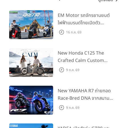
EM Motor รถจักรยานยนต์
ไฟฟ้าแบรนด์ไทยเปิดตัว
ARENA ที่มาในราคาพิเศษ
16 ก.ค. 69
55,500 บาท สำหรับลูกค้าที่
ออกรถถึง 30 ก.ย. และลูกค้า
555 คันแรกรับฟรี Adapter
New Honda C125 The
Type2 ฟรี
Crafted Calm Custom
Edition ถ่ายทอดความคลาสสิ
9 ก.ค. 69
กด้วยคู่สีพิเศษ มากับราคา
แนะนำ 99,600 บาท ที่ CUB
House Flagship Store ทั่ว
New YAMAHA R7 ถ่ายทอด
ประเทศ
Race-Bred DNA จากสนาม
แข่งสู่ซูเปอร์สปอร์ตคลาสกลาง
9 ก.ค. 69
ที่เข้าถึงได้จริง ในราคาเริ่มต้นที่
345,000 บาท