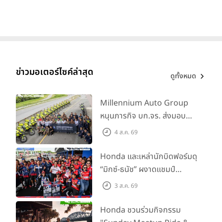
เริ่มต้นที่ 57,900 บาท
ข่าวมอเตอร์ไซค์ล่าสุด
ดูทั้งหมด
Millennium Auto Group
หนุนภารกิจ บก.จร. ส่งมอบ
BMW R 1300 GS และ F 900
4 ส.ค. 69
GS Adventure รวม 28 คัน
พร้อม ยกระดับทักษะการขับขี่
Honda และเหล่านักบิดฟอร์มดุ
เสริมศักยภาพตำรวจจราจร
“มิกซ์-ธนัช” ผงาดแชมป์
SS600 2 สนามติด “ข้าวกล้อง”
3 ส.ค. 69
คว้าที่ 2 ศึก BRIC Superbike
สนาม 2
Honda ชวนร่วมกิจกรรม