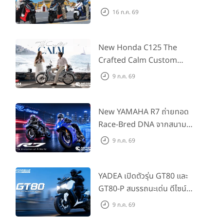
ARENA ที่มาในราคาพิเศษ
16 ก.ค. 69
55,500 บาท สำหรับลูกค้าที่
ออกรถถึง 30 ก.ย. และลูกค้า
555 คันแรกรับฟรี Adapter
New Honda C125 The
Type2 ฟรี
Crafted Calm Custom
Edition ถ่ายทอดความคลาสสิ
9 ก.ค. 69
กด้วยคู่สีพิเศษ มากับราคา
แนะนำ 99,600 บาท ที่ CUB
House Flagship Store ทั่ว
New YAMAHA R7 ถ่ายทอด
ประเทศ
Race-Bred DNA จากสนาม
แข่งสู่ซูเปอร์สปอร์ตคลาสกลาง
9 ก.ค. 69
ที่เข้าถึงได้จริง ในราคาเริ่มต้นที่
345,000 บาท
YADEA เปิดตัวรุ่น GT80 และ
GT80-P สมรรถนะเด่น ดีไซน์หรู
ปลอดภัย ราคาเข้าถึงง่าย จด
9 ก.ค. 69
ทะเบียนได้ มี 3 สีให้เลือก ราคา