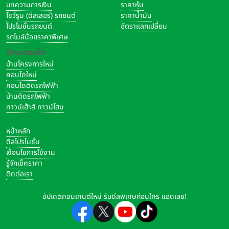
บทความการเงิน
ราคาหุ้น
โชว์รูม (ดีลเลอร์) รถยนต์
ราคาน้ำมัน
โปรโมชั่นรถยนต์
อัตราแลกเปลี่ยน
รถไมล์น้อยราคาพิเศษ
บ้าน-คอนโด
บ้านโครงการใหม่
คอนโดใหม่
คอนโดติดรถไฟฟ้า
บ้านติดรถไฟฟ้า
ทาวน์เฮ้าส์ ทาวน์โฮม
หน้าหลัก
ดีลโปรโมชั่น
เงื่อนไขการใช้งาน
รู้จักเช็คราคา
ติดต่อเรา
อัปเดตคอนเทนต์ใหม่ รับดีลพิเศษก่อนใคร แอดเลย!