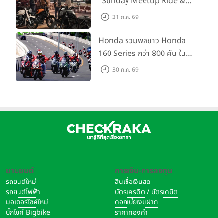
"Sunday Meetup Ride &
Soul" จิบกาแฟ พูดคุย แลก
31 ก.ค. 69
เปลี่ยนเรื่องราว และขับขี่ไปด้วย
กัน 16 ส.ค. นี้
Honda รวมพลชาว Honda
160 Series กว่า 800 คัน ใน
งาน “THE ONE-SIXTI-ER ตัว
30 ก.ค. 69
จริง 160 RIDE FUN FEST
2026”
ยานยนต์
การเงิน-การลงทุน
รถยนต์ใหม่
สินเชื่อเงินสด
รถยนต์ไฟฟ้า
บัตรเครดิต / บัตรเดบิต
มอเตอร์ไซค์ใหม่
ดอกเบี้ยเงินฝาก
บิ๊กไบค์ Bigbike
ราคาทองคำ