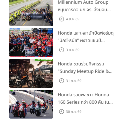
Millennium Auto Group
หนุนภารกิจ บก.จร. ส่งมอบ
BMW R 1300 GS และ F 900
4 ส.ค. 69
GS Adventure รวม 28 คัน
พร้อม ยกระดับทักษะการขับขี่
Honda และเหล่านักบิดฟอร์มดุ
เสริมศักยภาพตำรวจจราจร
“มิกซ์-ธนัช” ผงาดแชมป์
SS600 2 สนามติด “ข้าวกล้อง”
3 ส.ค. 69
คว้าที่ 2 ศึก BRIC Superbike
สนาม 2
Honda ชวนร่วมกิจกรรม
"Sunday Meetup Ride &
Soul" จิบกาแฟ พูดคุย แลก
31 ก.ค. 69
เปลี่ยนเรื่องราว และขับขี่ไปด้วย
กัน 16 ส.ค. นี้
Honda รวมพลชาว Honda
160 Series กว่า 800 คัน ใน
งาน “THE ONE-SIXTI-ER ตัว
30 ก.ค. 69
จริง 160 RIDE FUN FEST
2026”