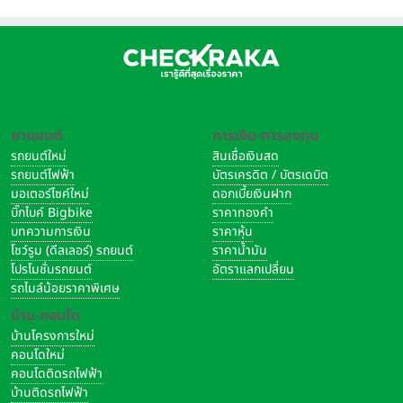
ยานยนต์
การเงิน-การลงทุน
รถยนต์ใหม่
สินเชื่อเงินสด
รถยนต์ไฟฟ้า
บัตรเครดิต / บัตรเดบิต
มอเตอร์ไซค์ใหม่
ดอกเบี้ยเงินฝาก
บิ๊กไบค์ Bigbike
ราคาทองคำ
บทความการเงิน
ราคาหุ้น
โชว์รูม (ดีลเลอร์) รถยนต์
ราคาน้ำมัน
โปรโมชั่นรถยนต์
อัตราแลกเปลี่ยน
รถไมล์น้อยราคาพิเศษ
บ้าน-คอนโด
บ้านโครงการใหม่
คอนโดใหม่
คอนโดติดรถไฟฟ้า
บ้านติดรถไฟฟ้า