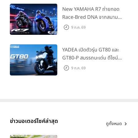
แนะนำ 99,600 บาท ที่ CUB
House Flagship Store ทั่ว
New YAMAHA R7 ถ่ายทอด
ประเทศ
Race-Bred DNA จากสนาม
แข่งสู่ซูเปอร์สปอร์ตคลาสกลาง
9 ก.ค. 69
ที่เข้าถึงได้จริง ในราคาเริ่มต้นที่
345,000 บาท
YADEA เปิดตัวรุ่น GT80 และ
GT80-P สมรรถนะเด่น ดีไซน์หรู
ปลอดภัย ราคาเข้าถึงง่าย จด
9 ก.ค. 69
ทะเบียนได้ มี 3 สีให้เลือก ราคา
เริ่มต้นที่ 57,900 บาท
ข่าวมอเตอร์ไซค์ล่าสุด
ดูทั้งหมด