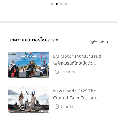
บทความมอเตอร์ไซค์ล่าสุด
ดูทั้งหมด
EM Motor รถจักรยานยนต์
ไฟฟ้าแบรนด์ไทยเปิดตัว
ARENA ที่มาในราคาพิเศษ
16 ก.ค. 69
55,500 บาท สำหรับลูกค้าที่
ออกรถถึง 30 ก.ย. และลูกค้า
555 คันแรกรับฟรี Adapter
New Honda C125 The
Type2 ฟรี
Crafted Calm Custom
Edition ถ่ายทอดความคลาสสิ
9 ก.ค. 69
กด้วยคู่สีพิเศษ มากับราคา