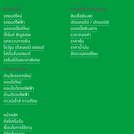
ยานยนต์
การเงิน-การลงทุน
รถยนต์ใหม่
สินเชื่อเงินสด
รถยนต์ไฟฟ้า
บัตรเครดิต / บัตรเดบิต
มอเตอร์ไซค์ใหม่
ดอกเบี้ยเงินฝาก
บิ๊กไบค์ Bigbike
ราคาทองคำ
บทความการเงิน
ราคาหุ้น
โชว์รูม (ดีลเลอร์) รถยนต์
ราคาน้ำมัน
โปรโมชั่นรถยนต์
อัตราแลกเปลี่ยน
รถไมล์น้อยราคาพิเศษ
บ้าน-คอนโด
บ้านโครงการใหม่
คอนโดใหม่
คอนโดติดรถไฟฟ้า
บ้านติดรถไฟฟ้า
ทาวน์เฮ้าส์ ทาวน์โฮม
หน้าหลัก
ดีลโปรโมชั่น
เงื่อนไขการใช้งาน
รู้จักเช็คราคา