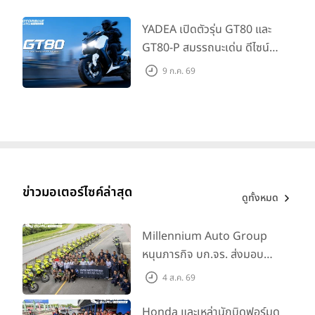
345,000 บาท
YADEA เปิดตัวรุ่น GT80 และ
GT80-P สมรรถนะเด่น ดีไซน์หรู
ปลอดภัย ราคาเข้าถึงง่าย จด
9 ก.ค. 69
ทะเบียนได้ มี 3 สีให้เลือก ราคา
เริ่มต้นที่ 57,900 บาท
ข่าวมอเตอร์ไซค์ล่าสุด
ดูทั้งหมด
Millennium Auto Group
หนุนภารกิจ บก.จร. ส่งมอบ
BMW R 1300 GS และ F 900
4 ส.ค. 69
GS Adventure รวม 28 คัน
พร้อม ยกระดับทักษะการขับขี่
Honda และเหล่านักบิดฟอร์มดุ