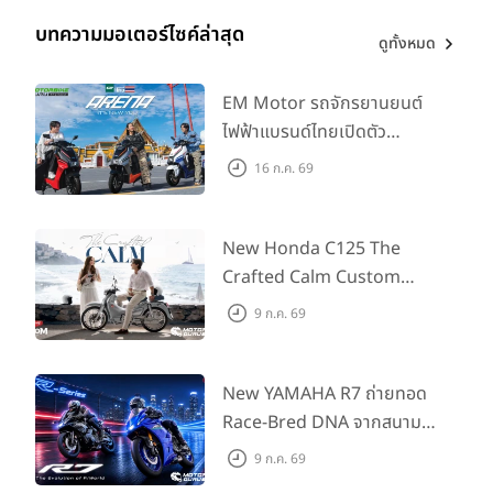
บทความมอเตอร์ไซค์ล่าสุด
ดูทั้งหมด
EM Motor รถจักรยานยนต์
ไฟฟ้าแบรนด์ไทยเปิดตัว
ARENA ที่มาในราคาพิเศษ
16 ก.ค. 69
55,500 บาท สำหรับลูกค้าที่
ออกรถถึง 30 ก.ย. และลูกค้า
555 คันแรกรับฟรี Adapter
New Honda C125 The
Type2 ฟรี
Crafted Calm Custom
Edition ถ่ายทอดความคลาสสิ
9 ก.ค. 69
กด้วยคู่สีพิเศษ มากับราคา
แนะนำ 99,600 บาท ที่ CUB
House Flagship Store ทั่ว
New YAMAHA R7 ถ่ายทอด
ประเทศ
Race-Bred DNA จากสนาม
แข่งสู่ซูเปอร์สปอร์ตคลาสกลาง
9 ก.ค. 69
ที่เข้าถึงได้จริง ในราคาเริ่มต้นที่