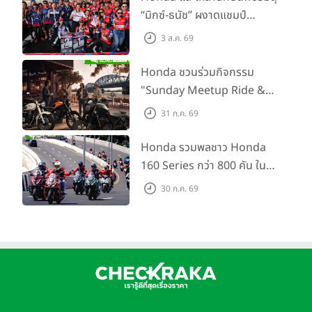
เสริมศักยภาพตำรวจจราจร
“มิกซ์-ธนัช” ผงาดแชมป์
SS600 2 สนามติด “ข้าวกล้อง”
3 ส.ค. 69
คว้าที่ 2 ศึก BRIC Superbike
สนาม 2
Honda ชวนร่วมกิจกรรม
"Sunday Meetup Ride &
Soul" จิบกาแฟ พูดคุย แลก
31 ก.ค. 69
เปลี่ยนเรื่องราว และขับขี่ไปด้วย
กัน 16 ส.ค. นี้
Honda รวมพลชาว Honda
160 Series กว่า 800 คัน ใน
งาน “THE ONE-SIXTI-ER ตัว
30 ก.ค. 69
จริง 160 RIDE FUN FEST
2026”