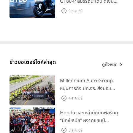
GT80-P สมรรถนะเด่น ดีไซน์หรู
ปลอดภัย ราคาเข้าถึงง่าย จด
9 ก.ค. 69
ทะเบียนได้ มี 3 สีให้เลือก ราคา
เริ่มต้นที่ 57,900 บาท
ข่าวมอเตอร์ไซค์ล่าสุด
ดูทั้งหมด
Millennium Auto Group
หนุนภารกิจ บก.จร. ส่งมอบ
BMW R 1300 GS และ F 900
4 ส.ค. 69
GS Adventure รวม 28 คัน
พร้อม ยกระดับทักษะการขับขี่
Honda และเหล่านักบิดฟอร์มดุ
เสริมศักยภาพตำรวจจราจร
“มิกซ์-ธนัช” ผงาดแชมป์
SS600 2 สนามติด “ข้าวกล้อง”
3 ส.ค. 69