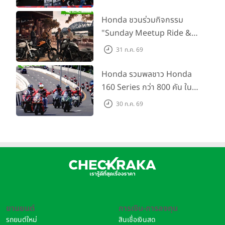
คว้าที่ 2 ศึก BRIC Superbike
สนาม 2
Honda ชวนร่วมกิจกรรม
"Sunday Meetup Ride &
Soul" จิบกาแฟ พูดคุย แลก
31 ก.ค. 69
เปลี่ยนเรื่องราว และขับขี่ไปด้วย
กัน 16 ส.ค. นี้
Honda รวมพลชาว Honda
160 Series กว่า 800 คัน ใน
งาน “THE ONE-SIXTI-ER ตัว
30 ก.ค. 69
จริง 160 RIDE FUN FEST
2026”
ยานยนต์
การเงิน-การลงทุน
รถยนต์ใหม่
สินเชื่อเงินสด