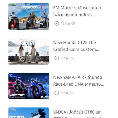
EM Motor รถจักรยานยนต์
ไฟฟ้าแบรนด์ไทยเปิดตัว
ARENA ที่มาในราคาพิเศษ
16 ก.ค. 69
55,500 บาท สำหรับลูกค้าที่
ออกรถถึง 30 ก.ย. และลูกค้า
555 คันแรกรับฟรี Adapter
New Honda C125 The
Type2 ฟรี
Crafted Calm Custom
Edition ถ่ายทอดความคลาสสิ
9 ก.ค. 69
กด้วยคู่สีพิเศษ มากับราคา
แนะนำ 99,600 บาท ที่ CUB
House Flagship Store ทั่ว
New YAMAHA R7 ถ่ายทอด
ประเทศ
Race-Bred DNA จากสนาม
แข่งสู่ซูเปอร์สปอร์ตคลาสกลาง
9 ก.ค. 69
ที่เข้าถึงได้จริง ในราคาเริ่มต้นที่
345,000 บาท
YADEA เปิดตัวรุ่น GT80 และ