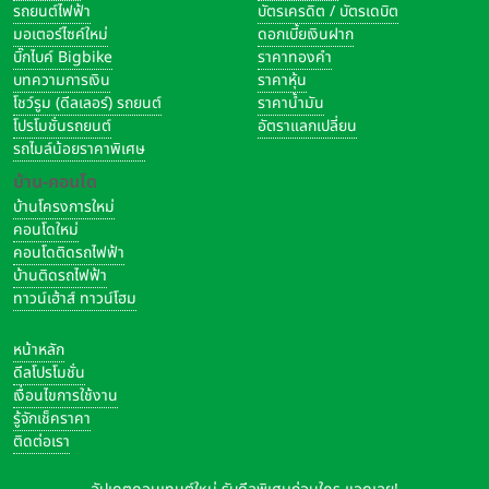
รถยนต์ไฟฟ้า
บัตรเครดิต / บัตรเดบิต
มอเตอร์ไซค์ใหม่
ดอกเบี้ยเงินฝาก
บิ๊กไบค์ Bigbike
ราคาทองคำ
บทความการเงิน
ราคาหุ้น
โชว์รูม (ดีลเลอร์) รถยนต์
ราคาน้ำมัน
โปรโมชั่นรถยนต์
อัตราแลกเปลี่ยน
รถไมล์น้อยราคาพิเศษ
บ้าน-คอนโด
บ้านโครงการใหม่
คอนโดใหม่
คอนโดติดรถไฟฟ้า
บ้านติดรถไฟฟ้า
ทาวน์เฮ้าส์ ทาวน์โฮม
หน้าหลัก
ดีลโปรโมชั่น
เงื่อนไขการใช้งาน
รู้จักเช็คราคา
ติดต่อเรา