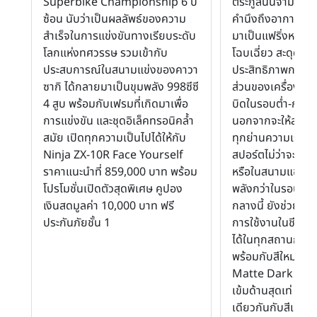
Superbike Championship 6 ปี
ตระกูลนินจามาโดย
ซ้อน นับว่าเป็นผลลัพธ์ของความ
คำนึงถึงอากาศพล
สำเร็จในการแข่งขันทางเรียบระดับ
มาเป็นแฟริ่งหน้าและ
โลกแห่งทศวรรษ รวมเข้ากับ
โฉบเฉี่ยว สะดุดตาแ
ประสบการณ์ในสนามแข่งของคาวา
ประสิทธิภาพการขับข
ซากิ ได้กลายมาเป็นขุมพลัง 998ซีซี
ส่วนของเครื่องยนต
4 สูบ พร้อมกับเฟรมที่เกิดมาเพื่อ
บิดในรอบต่ำ-กลาง
การแข่งขัน และชุดอิเล็คทรอนิคล้ำ
นอกจากจะให้สมรรถน
สมัย เปิดทุกความเป็นไปได้ให้กับ
ทุกย่านความเร็วเมื
Ninja ZX-10R Face Yourself
สปอร์ตไม่ว่าจะเป็
ราคาแนะนำที่ 859,000 บาท พร้อม
หรือในสนามแข่งแล้
โปรโมชั่นเปิดตัวสุดพิเศษ คูปอง
พลังกว่าในรอบเครื
เงินสดมูลค่า 10,000 บาท ฟรี
กลางนี้ ยังช่วยเพิ
ประกันภัยชั้น 1
การใช้งานในชีวิต
ได้ในทุกสถานการณ์ 
พร้อมกับสีใหม่ล่าส
Matte Dark Gray
เข้มด้านสุดเท่ จำ
เดียวกันกับสีเขียว