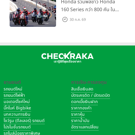
กัน 16 ส.ค. นี้
Honda รวมพลชาว Honda
160 Series กว่า 800 คัน ใน
งาน “THE ONE-SIXTI-ER ตัว
30 ก.ค. 69
จริง 160 RIDE FUN FEST
2026”
ยานยนต์
การเงิน-การลงทุน
รถยนต์ใหม่
สินเชื่อเงินสด
รถยนต์ไฟฟ้า
บัตรเครดิต / บัตรเดบิต
มอเตอร์ไซค์ใหม่
ดอกเบี้ยเงินฝาก
บิ๊กไบค์ Bigbike
ราคาทองคำ
บทความการเงิน
ราคาหุ้น
โชว์รูม (ดีลเลอร์) รถยนต์
ราคาน้ำมัน
โปรโมชั่นรถยนต์
อัตราแลกเปลี่ยน
รถไมล์น้อยราคาพิเศษ