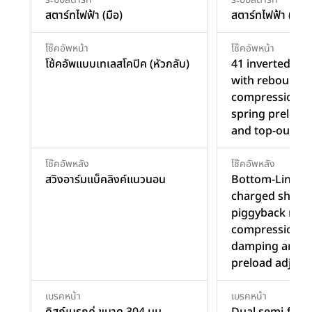
สตาร์ทไฟฟ้า (มือ)
สตาร์ทไฟฟ้า (มือ)
โช๊คอัพหน้า
โช๊คอัพหน้า
โช้คอัพแบบเทเลสโคปิค (หัวกลับ)
41 inverted for
with rebound 
compression d
spring preload 
and top-out sp
โช๊คอัพหลัง
โช๊คอัพหลัง
สวิงอาร์มแบ็คลิงค์แนวนอน
Bottom-Link Un
charged shock 
piggyback reser
compression a
damping and s
preload adjusta
เบรคหน้า
เบรคหน้า
ดิสก์เบรกคู่ ขนาด 304 มม.
Dual semi-floa