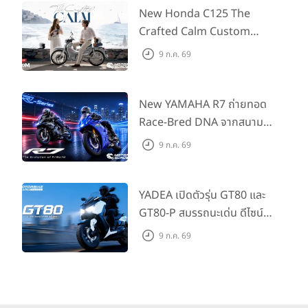
555 คันแรกรับฟรี Adapter
New Honda C125 The
Type2 ฟรี
Crafted Calm Custom
Edition ถ่ายทอดความคลาสสิ
9 ก.ค. 69
กด้วยคู่สีพิเศษ มากับราคา
แนะนำ 99,600 บาท ที่ CUB
House Flagship Store ทั่ว
New YAMAHA R7 ถ่ายทอด
ประเทศ
Race-Bred DNA จากสนาม
แข่งสู่ซูเปอร์สปอร์ตคลาสกลาง
9 ก.ค. 69
ที่เข้าถึงได้จริง ในราคาเริ่มต้นที่
345,000 บาท
YADEA เปิดตัวรุ่น GT80 และ
GT80-P สมรรถนะเด่น ดีไซน์หรู
ปลอดภัย ราคาเข้าถึงง่าย จด
9 ก.ค. 69
ทะเบียนได้ มี 3 สีให้เลือก ราคา
เริ่มต้นที่ 57,900 บาท