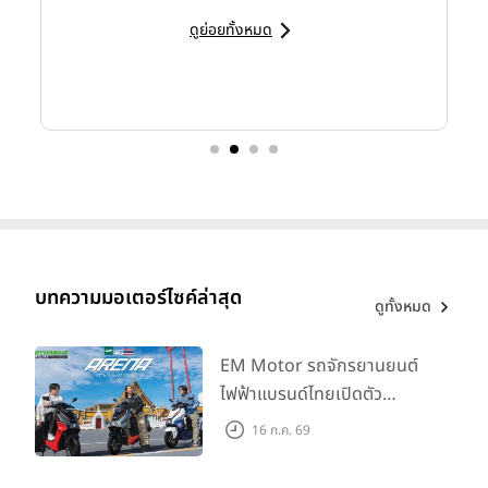
ดูย่อยทั้งหมด
บทความมอเตอร์ไซค์ล่าสุด
ดูทั้งหมด
EM Motor รถจักรยานยนต์
ไฟฟ้าแบรนด์ไทยเปิดตัว
ARENA ที่มาในราคาพิเศษ
16 ก.ค. 69
55,500 บาท สำหรับลูกค้าที่
ออกรถถึง 30 ก.ย. และลูกค้า