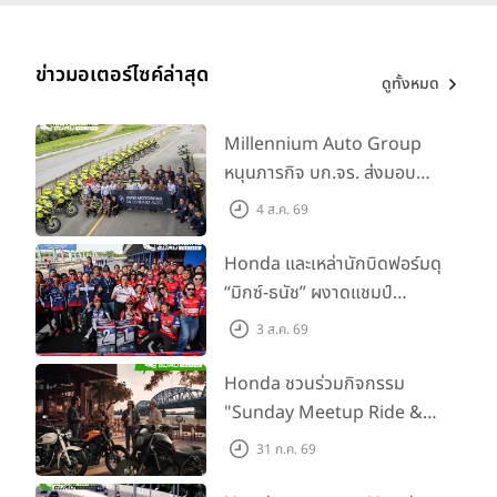
ข่าวมอเตอร์ไซค์ล่าสุด
ดูทั้งหมด
Millennium Auto Group
หนุนภารกิจ บก.จร. ส่งมอบ
BMW R 1300 GS และ F 900
4 ส.ค. 69
GS Adventure รวม 28 คัน
พร้อม ยกระดับทักษะการขับขี่
Honda และเหล่านักบิดฟอร์มดุ
เสริมศักยภาพตำรวจจราจร
“มิกซ์-ธนัช” ผงาดแชมป์
SS600 2 สนามติด “ข้าวกล้อง”
3 ส.ค. 69
คว้าที่ 2 ศึก BRIC Superbike
สนาม 2
Honda ชวนร่วมกิจกรรม
"Sunday Meetup Ride &
Soul" จิบกาแฟ พูดคุย แลก
31 ก.ค. 69
เปลี่ยนเรื่องราว และขับขี่ไปด้วย