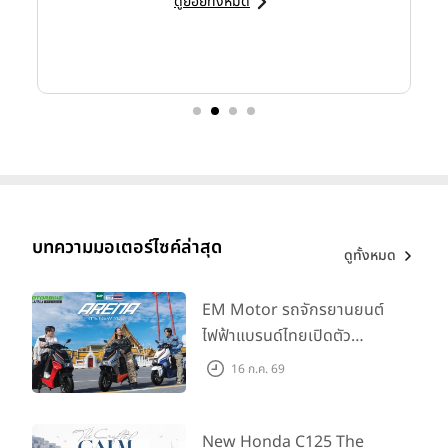
ดูย่อยทั้งหมด
บทความมอเตอร์ไซค์ล่าสุด
ดูทั้งหมด
EM Motor รถจักรยานยนต์
ไฟฟ้าแบรนด์ไทยเปิดตัว
ARENA ที่มาในราคาพิเศษ
16 ก.ค. 69
55,500 บาท สำหรับลูกค้าที่
ออกรถถึง 30 ก.ย. และลูกค้า
555 คันแรกรับฟรี Adapter
New Honda C125 The