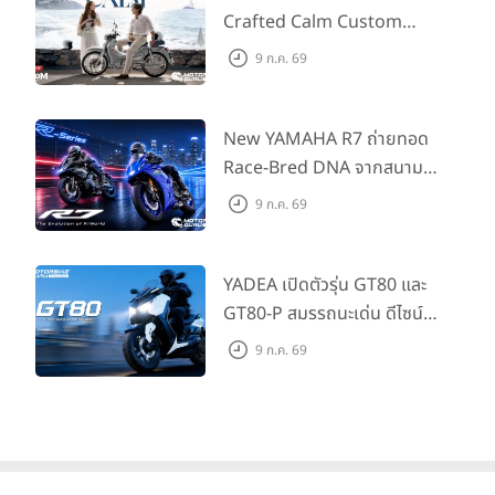
Type2 ฟรี
Crafted Calm Custom
Edition ถ่ายทอดความคลาสสิ
9 ก.ค. 69
กด้วยคู่สีพิเศษ มากับราคา
แนะนำ 99,600 บาท ที่ CUB
House Flagship Store ทั่ว
New YAMAHA R7 ถ่ายทอด
ประเทศ
Race-Bred DNA จากสนาม
แข่งสู่ซูเปอร์สปอร์ตคลาสกลาง
9 ก.ค. 69
ที่เข้าถึงได้จริง ในราคาเริ่มต้นที่
345,000 บาท
YADEA เปิดตัวรุ่น GT80 และ
GT80-P สมรรถนะเด่น ดีไซน์หรู
ปลอดภัย ราคาเข้าถึงง่าย จด
9 ก.ค. 69
ทะเบียนได้ มี 3 สีให้เลือก ราคา
เริ่มต้นที่ 57,900 บาท