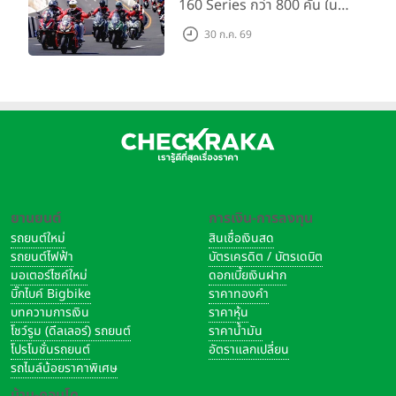
160 Series กว่า 800 คัน ใน
งาน “THE ONE-SIXTI-ER ตัว
30 ก.ค. 69
จริง 160 RIDE FUN FEST
2026”
ยานยนต์
การเงิน-การลงทุน
รถยนต์ใหม่
สินเชื่อเงินสด
รถยนต์ไฟฟ้า
บัตรเครดิต / บัตรเดบิต
มอเตอร์ไซค์ใหม่
ดอกเบี้ยเงินฝาก
บิ๊กไบค์ Bigbike
ราคาทองคำ
บทความการเงิน
ราคาหุ้น
โชว์รูม (ดีลเลอร์) รถยนต์
ราคาน้ำมัน
โปรโมชั่นรถยนต์
อัตราแลกเปลี่ยน
รถไมล์น้อยราคาพิเศษ
บ้าน-คอนโด