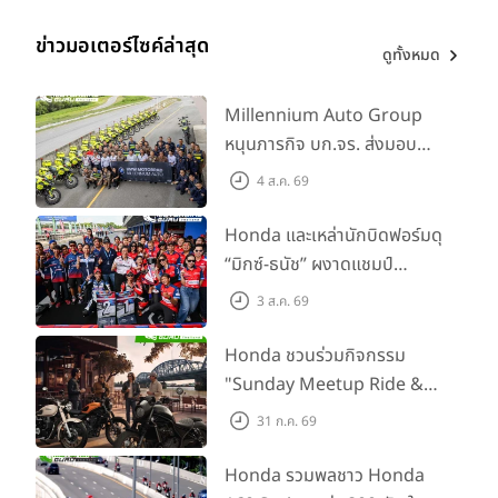
ข่าวมอเตอร์ไซค์ล่าสุด
ดูทั้งหมด
Millennium Auto Group
หนุนภารกิจ บก.จร. ส่งมอบ
BMW R 1300 GS และ F 900
4 ส.ค. 69
GS Adventure รวม 28 คัน
พร้อม ยกระดับทักษะการขับขี่
Honda และเหล่านักบิดฟอร์มดุ
เสริมศักยภาพตำรวจจราจร
“มิกซ์-ธนัช” ผงาดแชมป์
SS600 2 สนามติด “ข้าวกล้อง”
3 ส.ค. 69
คว้าที่ 2 ศึก BRIC Superbike
สนาม 2
Honda ชวนร่วมกิจกรรม
"Sunday Meetup Ride &
Soul" จิบกาแฟ พูดคุย แลก
31 ก.ค. 69
เปลี่ยนเรื่องราว และขับขี่ไปด้วย
กัน 16 ส.ค. นี้
Honda รวมพลชาว Honda