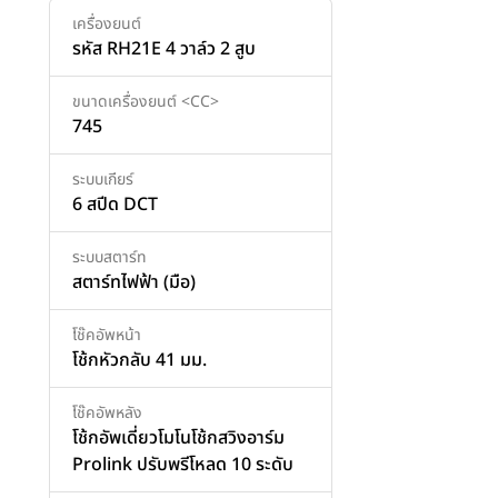
เครื่องยนต์
รหัส RH21E 4 วาล์ว 2 สูบ
ขนาดเครื่องยนต์ <CC>
745
ระบบเกียร์
6 สปีด DCT
ระบบสตาร์ท
สตาร์ทไฟฟ้า (มือ)
โช๊คอัพหน้า
โช้กหัวกลับ 41 มม.
โช๊คอัพหลัง
โช้กอัพเดี่ยวโมโนโช้กสวิงอาร์ม
Prolink ปรับพรีโหลด 10 ระดับ