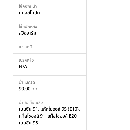
โช๊คอัพหน้า
เทเลสโคปิค
โช๊คอัพหลัง
สวิงอาร์ม
เบรคหน้า
เบรคหลัง
N/A
น้ำหนักรถ
99.00 กก.
น้ำมันเชื้อเพลิง
เบนซิน 91, แก๊สโซฮอล์ 95 (E10),
แก๊สโซฮอล์ 91, แก๊สโซฮอล์ E20,
เบนซิน 95