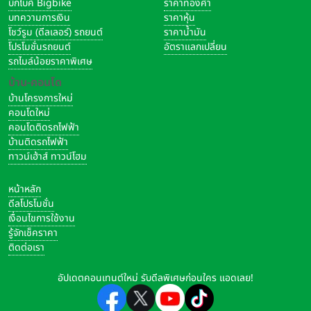
บิ๊กไบค์ Bigbike
ราคาทองคำ
บทความการเงิน
ราคาหุ้น
โชว์รูม (ดีลเลอร์) รถยนต์
ราคาน้ำมัน
โปรโมชั่นรถยนต์
อัตราแลกเปลี่ยน
รถไมล์น้อยราคาพิเศษ
บ้าน-คอนโด
บ้านโครงการใหม่
คอนโดใหม่
คอนโดติดรถไฟฟ้า
บ้านติดรถไฟฟ้า
ทาวน์เฮ้าส์ ทาวน์โฮม
หน้าหลัก
ดีลโปรโมชั่น
เงื่อนไขการใช้งาน
รู้จักเช็คราคา
ติดต่อเรา
อัปเดตคอนเทนต์ใหม่ รับดีลพิเศษก่อนใคร แอดเลย!