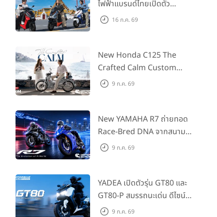
ไฟฟ้าแบรนด์ไทยเปิดตัว
ARENA ที่มาในราคาพิเศษ
16 ก.ค. 69
55,500 บาท สำหรับลูกค้าที่
ออกรถถึง 30 ก.ย. และลูกค้า
555 คันแรกรับฟรี Adapter
New Honda C125 The
Type2 ฟรี
Crafted Calm Custom
Edition ถ่ายทอดความคลาสสิ
9 ก.ค. 69
กด้วยคู่สีพิเศษ มากับราคา
แนะนำ 99,600 บาท ที่ CUB
House Flagship Store ทั่ว
New YAMAHA R7 ถ่ายทอด
ประเทศ
Race-Bred DNA จากสนาม
แข่งสู่ซูเปอร์สปอร์ตคลาสกลาง
9 ก.ค. 69
ที่เข้าถึงได้จริง ในราคาเริ่มต้นที่
345,000 บาท
YADEA เปิดตัวรุ่น GT80 และ
GT80-P สมรรถนะเด่น ดีไซน์หรู
ปลอดภัย ราคาเข้าถึงง่าย จด
9 ก.ค. 69