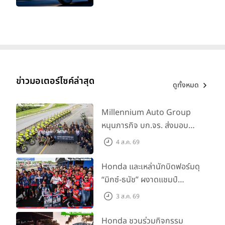
ทะเบียนได้ มี 3 สีให้เลือก ราคา
เริ่มต้นที่ 57,900 บาท
ข่าวมอเตอร์ไซค์ล่าสุด
ดูทั้งหมด
Millennium Auto Group
หนุนภารกิจ บก.จร. ส่งมอบ
BMW R 1300 GS และ F 900
4 ส.ค. 69
GS Adventure รวม 28 คัน
พร้อม ยกระดับทักษะการขับขี่
Honda และเหล่านักบิดฟอร์มดุ
เสริมศักยภาพตำรวจจราจร
“มิกซ์-ธนัช” ผงาดแชมป์
SS600 2 สนามติด “ข้าวกล้อง”
3 ส.ค. 69
คว้าที่ 2 ศึก BRIC Superbike
สนาม 2
Honda ชวนร่วมกิจกรรม