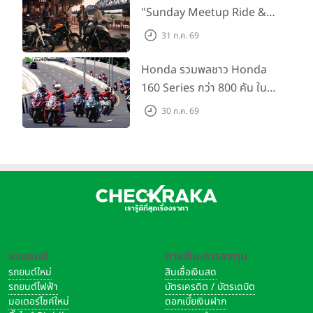
"Sunday Meetup Ride &
Soul" จิบกาแฟ พูดคุย แลก
31 ก.ค. 69
เปลี่ยนเรื่องราว และขับขี่ไปด้วย
กัน 16 ส.ค. นี้
Honda รวมพลชาว Honda
160 Series กว่า 800 คัน ใน
งาน “THE ONE-SIXTI-ER ตัว
30 ก.ค. 69
จริง 160 RIDE FUN FEST
2026”
ยานยนต์
การเงิน-การลงทุน
รถยนต์ใหม่
สินเชื่อเงินสด
รถยนต์ไฟฟ้า
บัตรเครดิต / บัตรเดบิต
มอเตอร์ไซค์ใหม่
ดอกเบี้ยเงินฝาก