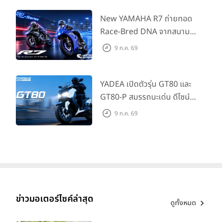
แนะนำ 99,600 บาท ที่ CUB
House Flagship Store ทั่ว
New YAMAHA R7 ถ่ายทอด
ประเทศ
Race-Bred DNA จากสนาม
แข่งสู่ซูเปอร์สปอร์ตคลาสกลาง
9 ก.ค. 69
ที่เข้าถึงได้จริง ในราคาเริ่มต้นที่
345,000 บาท
YADEA เปิดตัวรุ่น GT80 และ
GT80-P สมรรถนะเด่น ดีไซน์หรู
ปลอดภัย ราคาเข้าถึงง่าย จด
9 ก.ค. 69
ทะเบียนได้ มี 3 สีให้เลือก ราคา
เริ่มต้นที่ 57,900 บาท
ข่าวมอเตอร์ไซค์ล่าสุด
ดูทั้งหมด