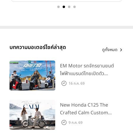
บทความมอเตอร์ไซค์ล่าสุด
ดูทั้งหมด
EM Motor รถจักรยานยนต์
ไฟฟ้าแบรนด์ไทยเปิดตัว
ARENA ที่มาในราคาพิเศษ
16 ก.ค. 69
55,500 บาท สำหรับลูกค้าที่
ออกรถถึง 30 ก.ย. และลูกค้า
555 คันแรกรับฟรี Adapter
New Honda C125 The
Type2 ฟรี
Crafted Calm Custom
Edition ถ่ายทอดความคลาสสิ
9 ก.ค. 69
กด้วยคู่สีพิเศษ มากับราคา