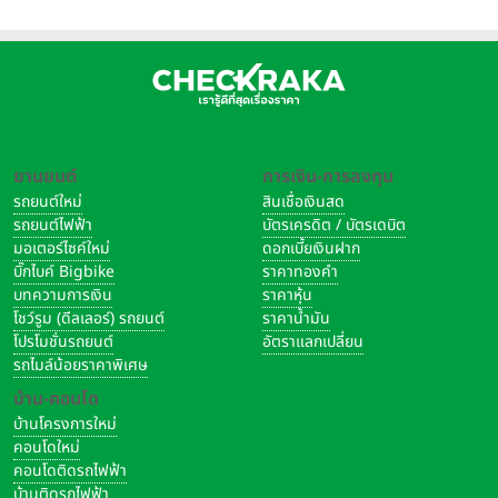
ยานยนต์
การเงิน-การลงทุน
รถยนต์ใหม่
สินเชื่อเงินสด
รถยนต์ไฟฟ้า
บัตรเครดิต / บัตรเดบิต
มอเตอร์ไซค์ใหม่
ดอกเบี้ยเงินฝาก
บิ๊กไบค์ Bigbike
ราคาทองคำ
บทความการเงิน
ราคาหุ้น
โชว์รูม (ดีลเลอร์) รถยนต์
ราคาน้ำมัน
โปรโมชั่นรถยนต์
อัตราแลกเปลี่ยน
รถไมล์น้อยราคาพิเศษ
บ้าน-คอนโด
บ้านโครงการใหม่
คอนโดใหม่
คอนโดติดรถไฟฟ้า
บ้านติดรถไฟฟ้า