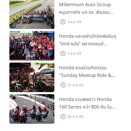
Millennium Auto Group
หนุนภารกิจ บก.จร. ส่งมอบ
BMW R 1300 GS และ F 900
4 ส.ค. 69
GS Adventure รวม 28 คัน
พร้อม ยกระดับทักษะการขับขี่
Honda และเหล่านักบิดฟอร์มดุ
เสริมศักยภาพตำรวจจราจร
“มิกซ์-ธนัช” ผงาดแชมป์
SS600 2 สนามติด “ข้าวกล้อง”
3 ส.ค. 69
คว้าที่ 2 ศึก BRIC Superbike
สนาม 2
Honda ชวนร่วมกิจกรรม
"Sunday Meetup Ride &
Soul" จิบกาแฟ พูดคุย แลก
31 ก.ค. 69
เปลี่ยนเรื่องราว และขับขี่ไปด้วย
กัน 16 ส.ค. นี้
Honda รวมพลชาว Honda
160 Series กว่า 800 คัน ใน
งาน “THE ONE-SIXTI-ER ตัว
30 ก.ค. 69
จริง 160 RIDE FUN FEST
2026”