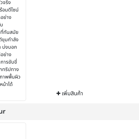
วจริง
ร้อมดีไซน์
คอย่าง
ับ
ที่ทันสมัย
ต์ขุมกำลัง
า บ่งบอก
้อย่าง
การขับขี่
อกทริปทาง
ภาพพื้นผิว
น้าได้
เพิ่มสินค้า
ur