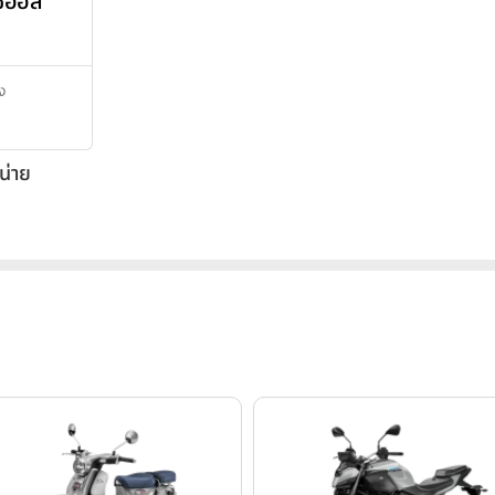
ซฮอล์
ิง
น่าย