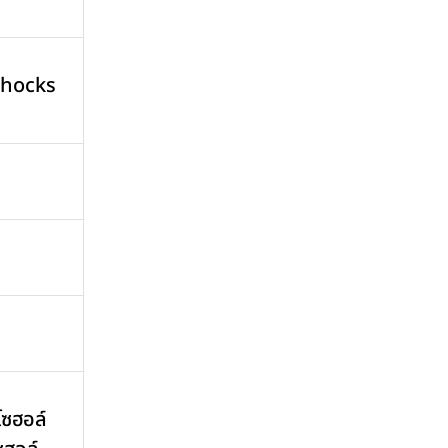
 Shocks
โซฮอล์