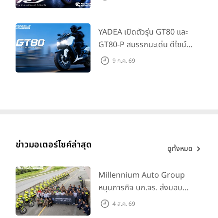
ที่เข้าถึงได้จริง ในราคาเริ่มต้นที่
345,000 บาท
YADEA เปิดตัวรุ่น GT80 และ
GT80-P สมรรถนะเด่น ดีไซน์หรู
ปลอดภัย ราคาเข้าถึงง่าย จด
9 ก.ค. 69
ทะเบียนได้ มี 3 สีให้เลือก ราคา
เริ่มต้นที่ 57,900 บาท
ข่าวมอเตอร์ไซค์ล่าสุด
ดูทั้งหมด
Millennium Auto Group
หนุนภารกิจ บก.จร. ส่งมอบ
BMW R 1300 GS และ F 900
4 ส.ค. 69
GS Adventure รวม 28 คัน