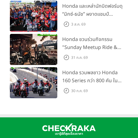
พร้อม ยกระดับทักษะการขับขี่
Honda และเหล่านักบิดฟอร์มดุ
เสริมศักยภาพตำรวจจราจร
“มิกซ์-ธนัช” ผงาดแชมป์
SS600 2 สนามติด “ข้าวกล้อง”
3 ส.ค. 69
คว้าที่ 2 ศึก BRIC Superbike
สนาม 2
Honda ชวนร่วมกิจกรรม
"Sunday Meetup Ride &
Soul" จิบกาแฟ พูดคุย แลก
31 ก.ค. 69
เปลี่ยนเรื่องราว และขับขี่ไปด้วย
กัน 16 ส.ค. นี้
Honda รวมพลชาว Honda
160 Series กว่า 800 คัน ใน
งาน “THE ONE-SIXTI-ER ตัว
30 ก.ค. 69
จริง 160 RIDE FUN FEST
2026”