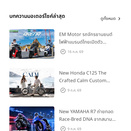
บทความมอเตอร์ไซค์ล่าสุด
ดูทั้งหมด
EM Motor รถจักรยานยนต์
ไฟฟ้าแบรนด์ไทยเปิดตัว
ARENA ที่มาในราคาพิเศษ
16 ก.ค. 69
55,500 บาท สำหรับลูกค้าที่
ออกรถถึง 30 ก.ย. และลูกค้า
555 คันแรกรับฟรี Adapter
New Honda C125 The
Type2 ฟรี
Crafted Calm Custom
Edition ถ่ายทอดความคลาสสิ
9 ก.ค. 69
กด้วยคู่สีพิเศษ มากับราคา
แนะนำ 99,600 บาท ที่ CUB
House Flagship Store ทั่ว
New YAMAHA R7 ถ่ายทอด
ประเทศ
Race-Bred DNA จากสนาม
แข่งสู่ซูเปอร์สปอร์ตคลาสกลาง
9 ก.ค. 69