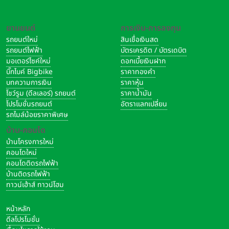
ยานยนต์
การเงิน-การลงทุน
รถยนต์ใหม่
สินเชื่อเงินสด
รถยนต์ไฟฟ้า
บัตรเครดิต / บัตรเดบิต
มอเตอร์ไซค์ใหม่
ดอกเบี้ยเงินฝาก
บิ๊กไบค์ Bigbike
ราคาทองคำ
บทความการเงิน
ราคาหุ้น
โชว์รูม (ดีลเลอร์) รถยนต์
ราคาน้ำมัน
โปรโมชั่นรถยนต์
อัตราแลกเปลี่ยน
รถไมล์น้อยราคาพิเศษ
บ้าน-คอนโด
บ้านโครงการใหม่
คอนโดใหม่
คอนโดติดรถไฟฟ้า
บ้านติดรถไฟฟ้า
ทาวน์เฮ้าส์ ทาวน์โฮม
หน้าหลัก
ดีลโปรโมชั่น