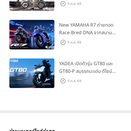
Edition ถ่ายทอดความคลาสสิ
9 ก.ค. 69
กด้วยคู่สีพิเศษ มากับราคา
แนะนำ 99,600 บาท ที่ CUB
House Flagship Store ทั่ว
New YAMAHA R7 ถ่ายทอด
ประเทศ
Race-Bred DNA จากสนาม
แข่งสู่ซูเปอร์สปอร์ตคลาสกลาง
9 ก.ค. 69
ที่เข้าถึงได้จริง ในราคาเริ่มต้นที่
345,000 บาท
YADEA เปิดตัวรุ่น GT80 และ
GT80-P สมรรถนะเด่น ดีไซน์หรู
ปลอดภัย ราคาเข้าถึงง่าย จด
9 ก.ค. 69
ทะเบียนได้ มี 3 สีให้เลือก ราคา
เริ่มต้นที่ 57,900 บาท