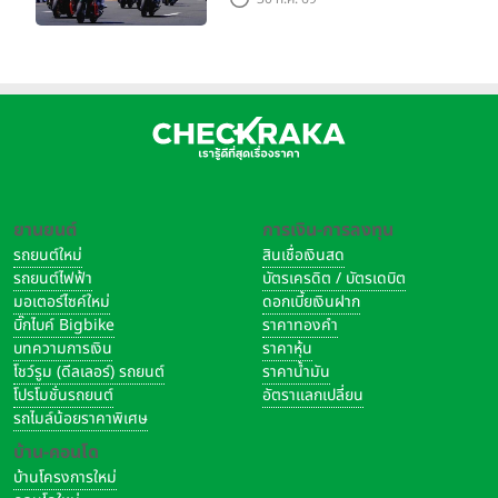
จริง 160 RIDE FUN FEST
2026”
ยานยนต์
การเงิน-การลงทุน
รถยนต์ใหม่
สินเชื่อเงินสด
รถยนต์ไฟฟ้า
บัตรเครดิต / บัตรเดบิต
มอเตอร์ไซค์ใหม่
ดอกเบี้ยเงินฝาก
บิ๊กไบค์ Bigbike
ราคาทองคำ
บทความการเงิน
ราคาหุ้น
โชว์รูม (ดีลเลอร์) รถยนต์
ราคาน้ำมัน
โปรโมชั่นรถยนต์
อัตราแลกเปลี่ยน
รถไมล์น้อยราคาพิเศษ
บ้าน-คอนโด
บ้านโครงการใหม่