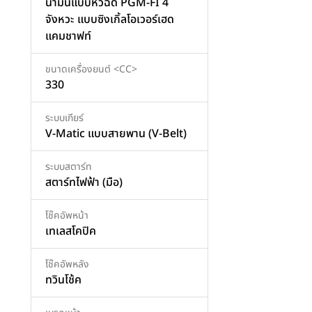
น้ำมันแบบหัวฉีด PGM-FI 4
จังหวะ แบบซิงเกิ้ลโอเวอร์เฮด
แคมชาฟท์
ขนาดเครื่องยนต์ <CC>
330
ระบบเกียร์
V-Matic แบบสายพาน (V-Belt)
ระบบสตาร์ท
สตาร์ทไฟฟ้า (มือ)
โช๊คอัพหน้า
เทเลสโคปิค
โช๊คอัพหลัง
ทวินโช้ค