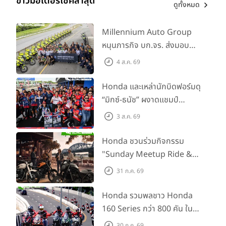
ข่าวมอเตอร์ไซค์ล่าสุด
ดูทั้งหมด
Millennium Auto Group
หนุนภารกิจ บก.จร. ส่งมอบ
BMW R 1300 GS และ F 900
4 ส.ค. 69
GS Adventure รวม 28 คัน
พร้อม ยกระดับทักษะการขับขี่
Honda และเหล่านักบิดฟอร์มดุ
เสริมศักยภาพตำรวจจราจร
“มิกซ์-ธนัช” ผงาดแชมป์
SS600 2 สนามติด “ข้าวกล้อง”
3 ส.ค. 69
คว้าที่ 2 ศึก BRIC Superbike
สนาม 2
Honda ชวนร่วมกิจกรรม
"Sunday Meetup Ride &
Soul" จิบกาแฟ พูดคุย แลก
31 ก.ค. 69
เปลี่ยนเรื่องราว และขับขี่ไปด้วย
กัน 16 ส.ค. นี้
Honda รวมพลชาว Honda
160 Series กว่า 800 คัน ใน
งาน “THE ONE-SIXTI-ER ตัว
30 ก.ค. 69