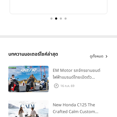
บทความมอเตอร์ไซค์ล่าสุด
ดูทั้งหมด
EM Motor รถจักรยานยนต์
ไฟฟ้าแบรนด์ไทยเปิดตัว
ARENA ที่มาในราคาพิเศษ
16 ก.ค. 69
55,500 บาท สำหรับลูกค้าที่
ออกรถถึง 30 ก.ย. และลูกค้า
555 คันแรกรับฟรี Adapter
New Honda C125 The
Type2 ฟรี
Crafted Calm Custom