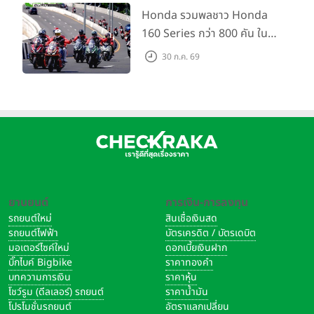
กัน 16 ส.ค. นี้
Honda รวมพลชาว Honda
160 Series กว่า 800 คัน ใน
งาน “THE ONE-SIXTI-ER ตัว
30 ก.ค. 69
จริง 160 RIDE FUN FEST
2026”
ยานยนต์
การเงิน-การลงทุน
รถยนต์ใหม่
สินเชื่อเงินสด
รถยนต์ไฟฟ้า
บัตรเครดิต / บัตรเดบิต
มอเตอร์ไซค์ใหม่
ดอกเบี้ยเงินฝาก
บิ๊กไบค์ Bigbike
ราคาทองคำ
บทความการเงิน
ราคาหุ้น
โชว์รูม (ดีลเลอร์) รถยนต์
ราคาน้ำมัน
โปรโมชั่นรถยนต์
อัตราแลกเปลี่ยน