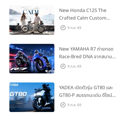
ออกรถถึง 30 ก.ย. และลูกค้า
555 คันแรกรับฟรี Adapter
New Honda C125 The
Type2 ฟรี
Crafted Calm Custom
Edition ถ่ายทอดความคลาสสิ
9 ก.ค. 69
กด้วยคู่สีพิเศษ มากับราคา
แนะนำ 99,600 บาท ที่ CUB
House Flagship Store ทั่ว
New YAMAHA R7 ถ่ายทอด
ประเทศ
Race-Bred DNA จากสนาม
แข่งสู่ซูเปอร์สปอร์ตคลาสกลาง
9 ก.ค. 69
ที่เข้าถึงได้จริง ในราคาเริ่มต้นที่
345,000 บาท
YADEA เปิดตัวรุ่น GT80 และ
GT80-P สมรรถนะเด่น ดีไซน์หรู
ปลอดภัย ราคาเข้าถึงง่าย จด
9 ก.ค. 69
ทะเบียนได้ มี 3 สีให้เลือก ราคา
เริ่มต้นที่ 57,900 บาท