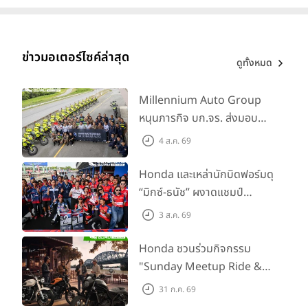
ข่าวมอเตอร์ไซค์ล่าสุด
ดูทั้งหมด
Millennium Auto Group
หนุนภารกิจ บก.จร. ส่งมอบ
BMW R 1300 GS และ F 900
4 ส.ค. 69
GS Adventure รวม 28 คัน
พร้อม ยกระดับทักษะการขับขี่
Honda และเหล่านักบิดฟอร์มดุ
เสริมศักยภาพตำรวจจราจร
“มิกซ์-ธนัช” ผงาดแชมป์
SS600 2 สนามติด “ข้าวกล้อง”
3 ส.ค. 69
คว้าที่ 2 ศึก BRIC Superbike
สนาม 2
Honda ชวนร่วมกิจกรรม
"Sunday Meetup Ride &
Soul" จิบกาแฟ พูดคุย แลก
31 ก.ค. 69
เปลี่ยนเรื่องราว และขับขี่ไปด้วย