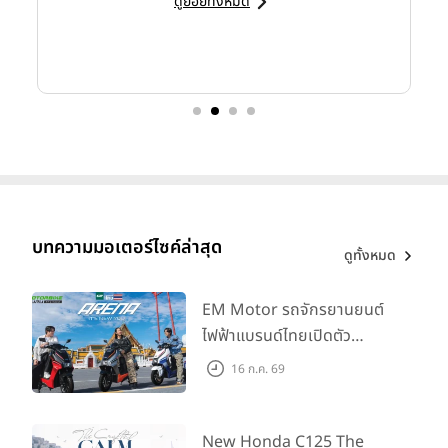
ดูย่อยทั้งหมด
บทความมอเตอร์ไซค์ล่าสุด
ดูทั้งหมด
EM Motor รถจักรยานยนต์
ไฟฟ้าแบรนด์ไทยเปิดตัว
ARENA ที่มาในราคาพิเศษ
16 ก.ค. 69
55,500 บาท สำหรับลูกค้าที่
ออกรถถึง 30 ก.ย. และลูกค้า
555 คันแรกรับฟรี Adapter
New Honda C125 The