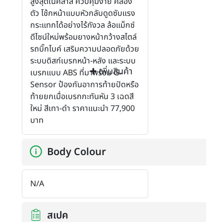
สูงสุดในคลาส ควบคุมง่าย คล่อง
ตัว โช้กหน้าแบบหัวกลับดูดซับแรง
กระแทกได้อย่างไร้กังวล ล้อแม็กซ์
ดีไซน์ใหม่พร้อมยางหน้ากว้างสไตล์
รถบิ๊กไบค์ เสริมความปลอดภัยด้วย
ระบบดิสก์เบรกหน้า-หลัง และระบบ
เพิ่มสินค้า
เบรกแบบ ABS ที่มาพร้อม G-
Sensor ป้องกันอาการท้ายปัดหรือ
ท้ายยกเมื่อเบรกกะทันหัน 3 เฉดสี
ใหม่ สีเทา-ดำ ราคาแนะนำ 77,900
บาท
Body Colour
N/A
สเปค