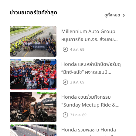
ข่าวมอเตอร์ไซค์ล่าสุด
ดูทั้งหมด
Millennium Auto Group
หนุนภารกิจ บก.จร. ส่งมอบ
BMW R 1300 GS และ F 900
4 ส.ค. 69
GS Adventure รวม 28 คัน
พร้อม ยกระดับทักษะการขับขี่
Honda และเหล่านักบิดฟอร์มดุ
เสริมศักยภาพตำรวจจราจร
“มิกซ์-ธนัช” ผงาดแชมป์
SS600 2 สนามติด “ข้าวกล้อง”
3 ส.ค. 69
คว้าที่ 2 ศึก BRIC Superbike
สนาม 2
Honda ชวนร่วมกิจกรรม
"Sunday Meetup Ride &
Soul" จิบกาแฟ พูดคุย แลก
31 ก.ค. 69
เปลี่ยนเรื่องราว และขับขี่ไปด้วย
กัน 16 ส.ค. นี้
Honda รวมพลชาว Honda