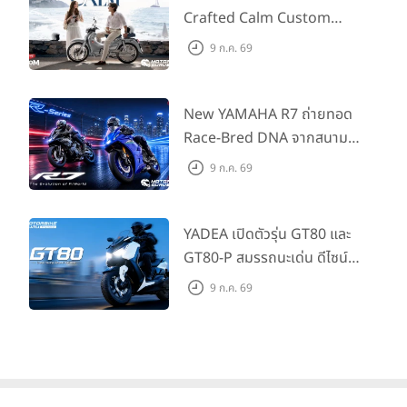
Type2 ฟรี
Crafted Calm Custom
Edition ถ่ายทอดความคลาสสิ
9 ก.ค. 69
กด้วยคู่สีพิเศษ มากับราคา
แนะนำ 99,600 บาท ที่ CUB
House Flagship Store ทั่ว
New YAMAHA R7 ถ่ายทอด
ประเทศ
Race-Bred DNA จากสนาม
แข่งสู่ซูเปอร์สปอร์ตคลาสกลาง
9 ก.ค. 69
ที่เข้าถึงได้จริง ในราคาเริ่มต้นที่
345,000 บาท
YADEA เปิดตัวรุ่น GT80 และ
GT80-P สมรรถนะเด่น ดีไซน์หรู
ปลอดภัย ราคาเข้าถึงง่าย จด
9 ก.ค. 69
ทะเบียนได้ มี 3 สีให้เลือก ราคา
เริ่มต้นที่ 57,900 บาท