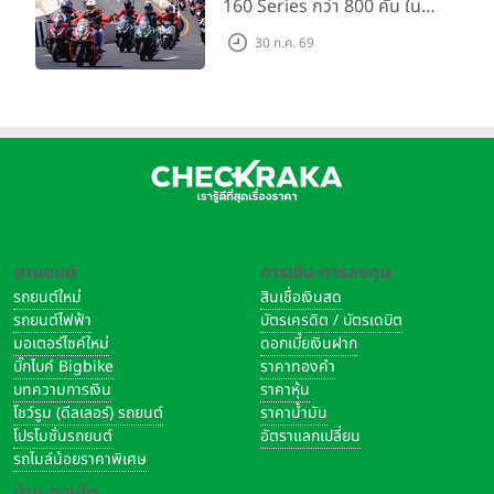
160 Series กว่า 800 คัน ใน
งาน “THE ONE-SIXTI-ER ตัว
30 ก.ค. 69
จริง 160 RIDE FUN FEST
2026”
ยานยนต์
การเงิน-การลงทุน
รถยนต์ใหม่
สินเชื่อเงินสด
รถยนต์ไฟฟ้า
บัตรเครดิต / บัตรเดบิต
มอเตอร์ไซค์ใหม่
ดอกเบี้ยเงินฝาก
บิ๊กไบค์ Bigbike
ราคาทองคำ
บทความการเงิน
ราคาหุ้น
โชว์รูม (ดีลเลอร์) รถยนต์
ราคาน้ำมัน
โปรโมชั่นรถยนต์
อัตราแลกเปลี่ยน
รถไมล์น้อยราคาพิเศษ
บ้าน-คอนโด