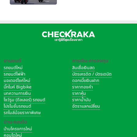
จริง 160 RIDE FUN FEST
2026”
ยานยนต์
การเงิน-การลงทุน
รถยนต์ใหม่
สินเชื่อเงินสด
รถยนต์ไฟฟ้า
บัตรเครดิต / บัตรเดบิต
มอเตอร์ไซค์ใหม่
ดอกเบี้ยเงินฝาก
บิ๊กไบค์ Bigbike
ราคาทองคำ
บทความการเงิน
ราคาหุ้น
โชว์รูม (ดีลเลอร์) รถยนต์
ราคาน้ำมัน
โปรโมชั่นรถยนต์
อัตราแลกเปลี่ยน
รถไมล์น้อยราคาพิเศษ
บ้าน-คอนโด
บ้านโครงการใหม่
คอนโดใหม่