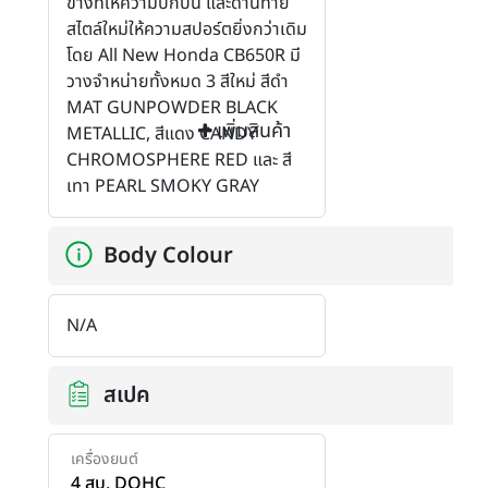
ข้างที่ให้ความบึกบึน และด้านท้าย
สไตล์ใหม่ให้ความสปอร์ตยิ่งกว่าเดิม
โดย All New Honda CB650R มี
วางจำหน่ายทั้งหมด 3 สีใหม่ สีดำ
MAT GUNPOWDER BLACK
เพิ่มสินค้า
METALLIC, สีแดง CANDY
CHROMOSPHERE RED และ สี
เทา PEARL SMOKY GRAY
Body Colour
N/A
สเปค
เครื่องยนต์
4 สูบ, DOHC