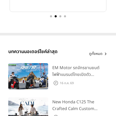
บทความมอเตอร์ไซค์ล่าสุด
ดูทั้งหมด
EM Motor รถจักรยานยนต์
ไฟฟ้าแบรนด์ไทยเปิดตัว
ARENA ที่มาในราคาพิเศษ
16 ก.ค. 69
55,500 บาท สำหรับลูกค้าที่
ออกรถถึง 30 ก.ย. และลูกค้า
555 คันแรกรับฟรี Adapter
New Honda C125 The
Type2 ฟรี
Crafted Calm Custom
Edition ถ่ายทอดความคลาสสิ