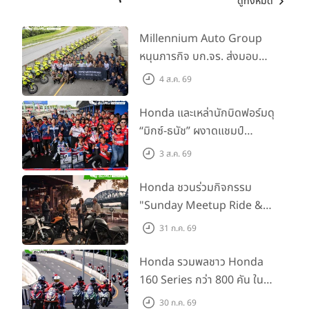
ดูทั้งหมด
Millennium Auto Group
หนุนภารกิจ บก.จร. ส่งมอบ
BMW R 1300 GS และ F 900
4 ส.ค. 69
GS Adventure รวม 28 คัน
พร้อม ยกระดับทักษะการขับขี่
Honda และเหล่านักบิดฟอร์มดุ
เสริมศักยภาพตำรวจจราจร
“มิกซ์-ธนัช” ผงาดแชมป์
SS600 2 สนามติด “ข้าวกล้อง”
3 ส.ค. 69
คว้าที่ 2 ศึก BRIC Superbike
สนาม 2
Honda ชวนร่วมกิจกรรม
"Sunday Meetup Ride &
Soul" จิบกาแฟ พูดคุย แลก
31 ก.ค. 69
เปลี่ยนเรื่องราว และขับขี่ไปด้วย
กัน 16 ส.ค. นี้
Honda รวมพลชาว Honda
160 Series กว่า 800 คัน ใน
งาน “THE ONE-SIXTI-ER ตัว
30 ก.ค. 69