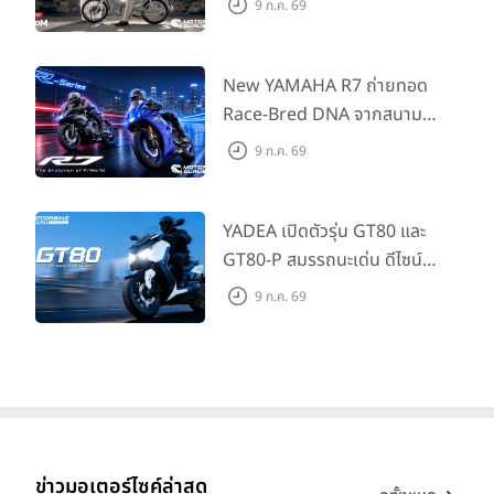
9 ก.ค. 69
กด้วยคู่สีพิเศษ มากับราคา
แนะนำ 99,600 บาท ที่ CUB
House Flagship Store ทั่ว
New YAMAHA R7 ถ่ายทอด
ประเทศ
Race-Bred DNA จากสนาม
แข่งสู่ซูเปอร์สปอร์ตคลาสกลาง
9 ก.ค. 69
ที่เข้าถึงได้จริง ในราคาเริ่มต้นที่
345,000 บาท
YADEA เปิดตัวรุ่น GT80 และ
GT80-P สมรรถนะเด่น ดีไซน์หรู
ปลอดภัย ราคาเข้าถึงง่าย จด
9 ก.ค. 69
ทะเบียนได้ มี 3 สีให้เลือก ราคา
เริ่มต้นที่ 57,900 บาท
ข่าวมอเตอร์ไซค์ล่าสุด