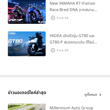
House Flagship Store ทั่ว
New YAMAHA R7 ถ่ายทอด
ประเทศ
Race-Bred DNA จากสนาม
แข่งสู่ซูเปอร์สปอร์ตคลาสกลาง
9 ก.ค. 69
ที่เข้าถึงได้จริง ในราคาเริ่มต้นที่
345,000 บาท
YADEA เปิดตัวรุ่น GT80 และ
GT80-P สมรรถนะเด่น ดีไซน์หรู
ปลอดภัย ราคาเข้าถึงง่าย จด
9 ก.ค. 69
ทะเบียนได้ มี 3 สีให้เลือก ราคา
เริ่มต้นที่ 57,900 บาท
ข่าวมอเตอร์ไซค์ล่าสุด
ดูทั้งหมด
Millennium Auto Group