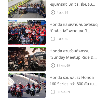
หนุนภารกิจ บก.จร. ส่งมอบ
BMW R 1300 GS และ F 900
4 ส.ค. 69
GS Adventure รวม 28 คัน
พร้อม ยกระดับทักษะการขับขี่
Honda และเหล่านักบิดฟอร์มดุ
เสริมศักยภาพตำรวจจราจร
“มิกซ์-ธนัช” ผงาดแชมป์
SS600 2 สนามติด “ข้าวกล้อง”
3 ส.ค. 69
คว้าที่ 2 ศึก BRIC Superbike
สนาม 2
Honda ชวนร่วมกิจกรรม
"Sunday Meetup Ride &
Soul" จิบกาแฟ พูดคุย แลก
31 ก.ค. 69
เปลี่ยนเรื่องราว และขับขี่ไปด้วย
กัน 16 ส.ค. นี้
Honda รวมพลชาว Honda
160 Series กว่า 800 คัน ใน
งาน “THE ONE-SIXTI-ER ตัว
30 ก.ค. 69
จริง 160 RIDE FUN FEST
2026”