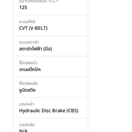
ขนาดเครื่องยนต์ <CC>
125
ระบบเกียร์
CVT (V-BELT)
ระบบสตาร์ท
สตาร์ทไฟฟ้า (มือ)
โช๊คอัพหน้า
เทเลสโคปิค
โช๊คอัพหลัง
ยูนิตสวิง
เบรคหน้า
Hydraulic Disc Brake (CBS)
เบรคหลัง
N/A