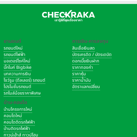
ยานยนต์
การเงิน-การลงทุน
รถยนต์ใหม่
สินเชื่อเงินสด
รถยนต์ไฟฟ้า
บัตรเครดิต / บัตรเดบิต
มอเตอร์ไซค์ใหม่
ดอกเบี้ยเงินฝาก
บิ๊กไบค์ Bigbike
ราคาทองคำ
บทความการเงิน
ราคาหุ้น
โชว์รูม (ดีลเลอร์) รถยนต์
ราคาน้ำมัน
โปรโมชั่นรถยนต์
อัตราแลกเปลี่ยน
รถไมล์น้อยราคาพิเศษ
บ้าน-คอนโด
บ้านโครงการใหม่
คอนโดใหม่
คอนโดติดรถไฟฟ้า
บ้านติดรถไฟฟ้า
ทาวน์เฮ้าส์ ทาวน์โฮม