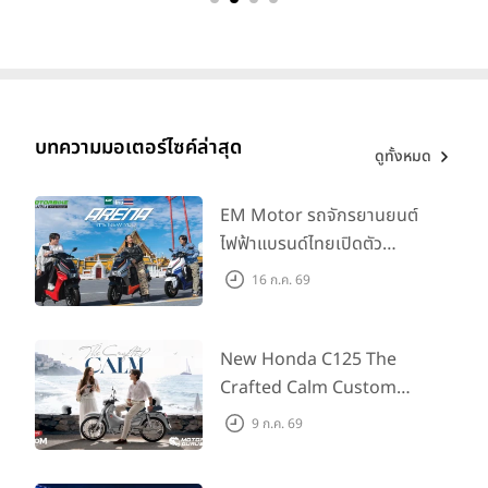
บทความมอเตอร์ไซค์ล่าสุด
ดูทั้งหมด
EM Motor รถจักรยานยนต์
ไฟฟ้าแบรนด์ไทยเปิดตัว
ARENA ที่มาในราคาพิเศษ
16 ก.ค. 69
55,500 บาท สำหรับลูกค้าที่
ออกรถถึง 30 ก.ย. และลูกค้า
555 คันแรกรับฟรี Adapter
New Honda C125 The
Type2 ฟรี
Crafted Calm Custom
Edition ถ่ายทอดความคลาสสิ
9 ก.ค. 69
กด้วยคู่สีพิเศษ มากับราคา
แนะนำ 99,600 บาท ที่ CUB