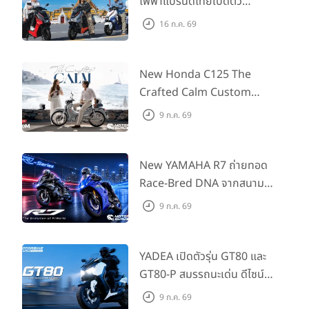
ไฟฟ้าแบรนด์ไทยเปิดตัว
ARENA ที่มาในราคาพิเศษ
16 ก.ค. 69
55,500 บาท สำหรับลูกค้าที่
ออกรถถึง 30 ก.ย. และลูกค้า
555 คันแรกรับฟรี Adapter
New Honda C125 The
Type2 ฟรี
Crafted Calm Custom
Edition ถ่ายทอดความคลาสสิ
9 ก.ค. 69
กด้วยคู่สีพิเศษ มากับราคา
แนะนำ 99,600 บาท ที่ CUB
House Flagship Store ทั่ว
New YAMAHA R7 ถ่ายทอด
ประเทศ
Race-Bred DNA จากสนาม
แข่งสู่ซูเปอร์สปอร์ตคลาสกลาง
9 ก.ค. 69
ที่เข้าถึงได้จริง ในราคาเริ่มต้นที่
345,000 บาท
YADEA เปิดตัวรุ่น GT80 และ
GT80-P สมรรถนะเด่น ดีไซน์หรู
ปลอดภัย ราคาเข้าถึงง่าย จด
9 ก.ค. 69