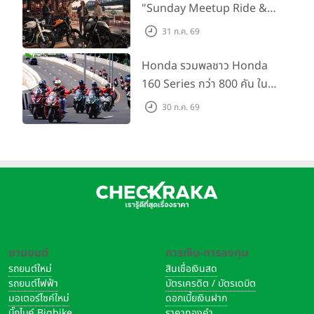
"Sunday Meetup Ride &
Soul" จิบกาแฟ พูดคุย แลก
31 ก.ค. 69
เปลี่ยนเรื่องราว และขับขี่ไปด้วย
กัน 16 ส.ค. นี้
Honda รวมพลชาว Honda
160 Series กว่า 800 คัน ใน
งาน “THE ONE-SIXTI-ER ตัว
30 ก.ค. 69
จริง 160 RIDE FUN FEST
2026”
ยานยนต์
การเงิน-การลงทุน
รถยนต์ใหม่
สินเชื่อเงินสด
รถยนต์ไฟฟ้า
บัตรเครดิต / บัตรเดบิต
มอเตอร์ไซค์ใหม่
ดอกเบี้ยเงินฝาก
บิ๊กไบค์ Bigbike
ราคาทองคำ