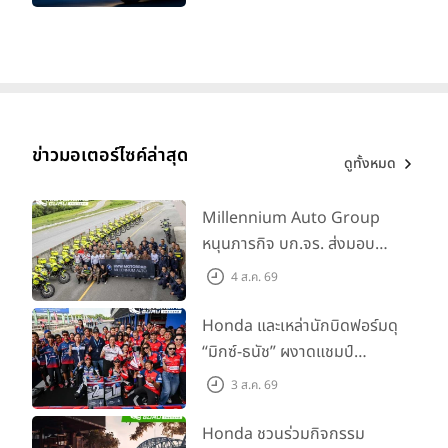
ทะเบียนได้ มี 3 สีให้เลือก ราคา
เริ่มต้นที่ 57,900 บาท
ข่าวมอเตอร์ไซค์ล่าสุด
ดูทั้งหมด
Millennium Auto Group
หนุนภารกิจ บก.จร. ส่งมอบ
BMW R 1300 GS และ F 900
4 ส.ค. 69
GS Adventure รวม 28 คัน
พร้อม ยกระดับทักษะการขับขี่
Honda และเหล่านักบิดฟอร์มดุ
เสริมศักยภาพตำรวจจราจร
“มิกซ์-ธนัช” ผงาดแชมป์
SS600 2 สนามติด “ข้าวกล้อง”
3 ส.ค. 69
คว้าที่ 2 ศึก BRIC Superbike
สนาม 2
Honda ชวนร่วมกิจกรรม