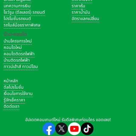
บทความการเงิน
ราคาหุ้น
โชว์รูม (ดีลเลอร์) รถยนต์
ราคาน้ำมัน
โปรโมชั่นรถยนต์
อัตราแลกเปลี่ยน
รถไมล์น้อยราคาพิเศษ
บ้าน-คอนโด
บ้านโครงการใหม่
คอนโดใหม่
คอนโดติดรถไฟฟ้า
บ้านติดรถไฟฟ้า
ทาวน์เฮ้าส์ ทาวน์โฮม
หน้าหลัก
ดีลโปรโมชั่น
เงื่อนไขการใช้งาน
รู้จักเช็คราคา
ติดต่อเรา
อัปเดตคอนเทนต์ใหม่ รับดีลพิเศษก่อนใคร แอดเลย!