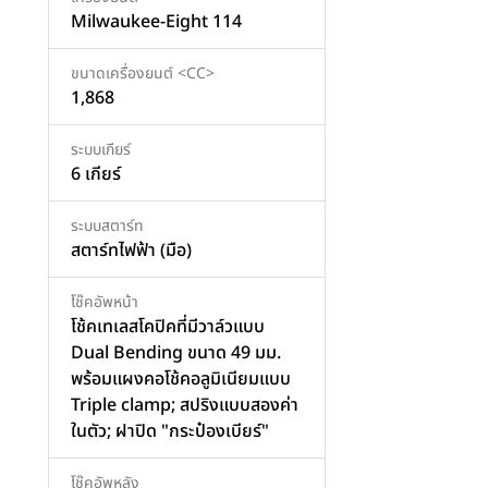
Milwaukee-Eight 114
ขนาดเครื่องยนต์ <CC>
1,868
ระบบเกียร์
6 เกียร์
ระบบสตาร์ท
สตาร์ทไฟฟ้า (มือ)
โช๊คอัพหน้า
โช้คเทเลสโคปิคที่มีวาล์วแบบ
Dual Bending ขนาด 49 มม.
พร้อมแผงคอโช้คอลูมิเนียมแบบ
Triple clamp; สปริงแบบสองค่า
ในตัว; ฝาปิด "กระป๋องเบียร์"
โช๊คอัพหลัง