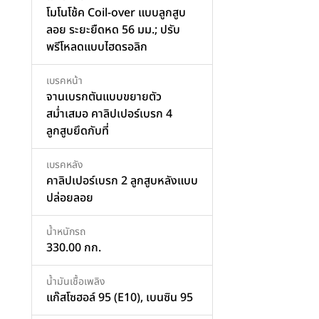
โมโนโช้ค Coil-over แบบลูกสูบ
ลอย ระยะยืดหด 56 มม.; ปรับ
พรีโหลดแบบไฮดรอลิก
เบรคหน้า
จานเบรกตันแบบขยายตัว
สม่ำเสมอ คาลิปเปอร์เบรก 4
ลูกสูบยึดกับที่
เบรคหลัง
คาลิปเปอร์เบรก 2 ลูกสูบหลังแบบ
ปล่อยลอย
น้ำหนักรถ
330.00 กก.
น้ำมันเชื้อเพลิง
แก๊สโซฮอล์ 95 (E10), เบนซิน 95