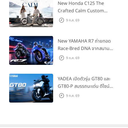
555 คันแรกรับฟรี Adapter
New Honda C125 The
Type2 ฟรี
Crafted Calm Custom
Edition ถ่ายทอดความคลาสสิ
9 ก.ค. 69
กด้วยคู่สีพิเศษ มากับราคา
แนะนำ 99,600 บาท ที่ CUB
House Flagship Store ทั่ว
New YAMAHA R7 ถ่ายทอด
ประเทศ
Race-Bred DNA จากสนาม
แข่งสู่ซูเปอร์สปอร์ตคลาสกลาง
9 ก.ค. 69
ที่เข้าถึงได้จริง ในราคาเริ่มต้นที่
345,000 บาท
YADEA เปิดตัวรุ่น GT80 และ
GT80-P สมรรถนะเด่น ดีไซน์หรู
ปลอดภัย ราคาเข้าถึงง่าย จด
9 ก.ค. 69
ทะเบียนได้ มี 3 สีให้เลือก ราคา
เริ่มต้นที่ 57,900 บาท