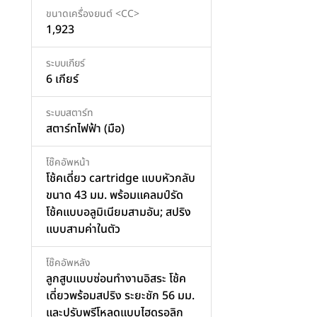
ขนาดเครื่องยนต์ <CC>
1,923
ระบบเกียร์
6 เกียร์
ระบบสตาร์ท
สตาร์ทไฟฟ้า (มือ)
โช๊คอัพหน้า
โช้คเดี่ยว cartridge แบบหัวกลับ
ขนาด 43 มม. พร้อมแคลมป์รัด
โช้คแบบอลูมิเนียมสามอัน; สปริง
แบบสามค่าในตัว
โช๊คอัพหลัง
ลูกสูบแบบซ่อนทำงานอิสระ โช้ค
เดี่ยวพร้อมสปริง ระยะชัก 56 มม.
และปรับพรีโหลดแบบไฮดรอลิก