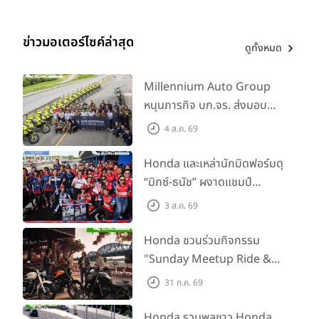
ข่าวมอเตอร์ไซค์ล่าสุด
ดูทั้งหมด
Millennium Auto Group
หนุนภารกิจ บก.จร. ส่งมอบ
BMW R 1300 GS และ F 900
4 ส.ค. 69
GS Adventure รวม 28 คัน
พร้อม ยกระดับทักษะการขับขี่
Honda และเหล่านักบิดฟอร์มดุ
เสริมศักยภาพตำรวจจราจร
“มิกซ์-ธนัช” ผงาดแชมป์
SS600 2 สนามติด “ข้าวกล้อง”
3 ส.ค. 69
คว้าที่ 2 ศึก BRIC Superbike
สนาม 2
Honda ชวนร่วมกิจกรรม
"Sunday Meetup Ride &
Soul" จิบกาแฟ พูดคุย แลก
31 ก.ค. 69
เปลี่ยนเรื่องราว และขับขี่ไปด้วย
กัน 16 ส.ค. นี้
Honda รวมพลชาว Honda