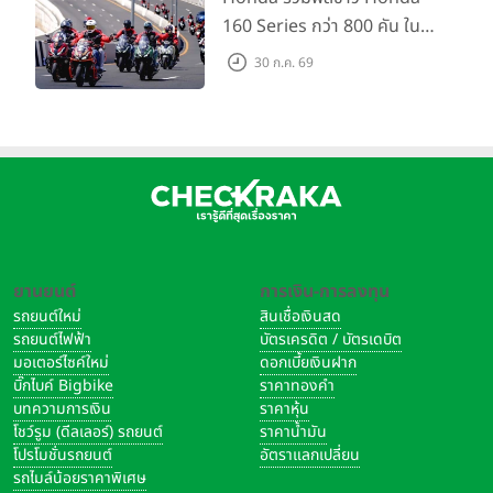
160 Series กว่า 800 คัน ใน
งาน “THE ONE-SIXTI-ER ตัว
30 ก.ค. 69
จริง 160 RIDE FUN FEST
2026”
ยานยนต์
การเงิน-การลงทุน
รถยนต์ใหม่
สินเชื่อเงินสด
รถยนต์ไฟฟ้า
บัตรเครดิต / บัตรเดบิต
มอเตอร์ไซค์ใหม่
ดอกเบี้ยเงินฝาก
บิ๊กไบค์ Bigbike
ราคาทองคำ
บทความการเงิน
ราคาหุ้น
โชว์รูม (ดีลเลอร์) รถยนต์
ราคาน้ำมัน
โปรโมชั่นรถยนต์
อัตราแลกเปลี่ยน
รถไมล์น้อยราคาพิเศษ