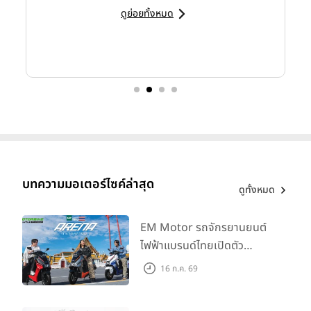
ดูย่อยทั้งหมด
บทความมอเตอร์ไซค์ล่าสุด
ดูทั้งหมด
EM Motor รถจักรยานยนต์
ไฟฟ้าแบรนด์ไทยเปิดตัว
ARENA ที่มาในราคาพิเศษ
16 ก.ค. 69
55,500 บาท สำหรับลูกค้าที่
ออกรถถึง 30 ก.ย. และลูกค้า