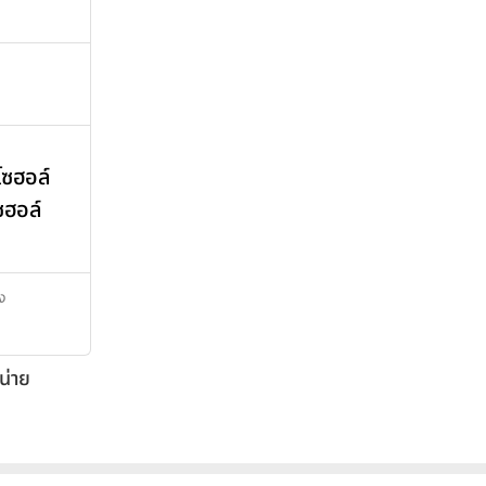
โซฮอล์
ซฮอล์
ิง
น่าย