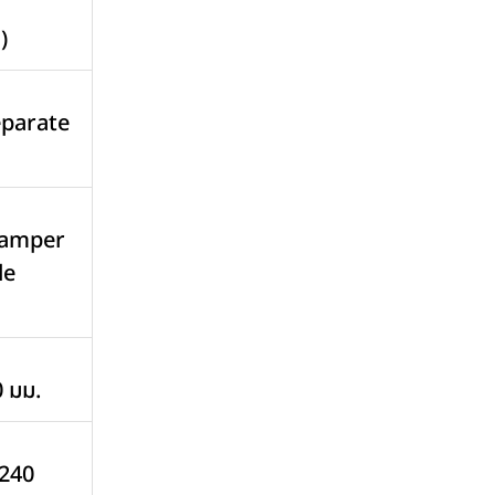
)
parate
amper
le
0 มม.
 240