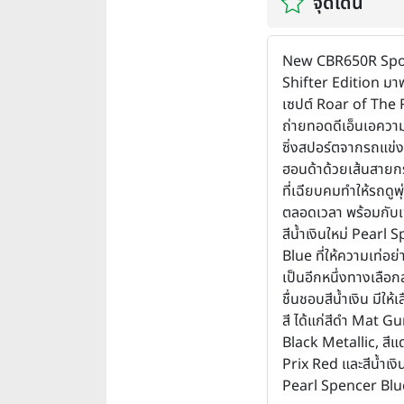
จุดเด่น
New CBR650R Spo
Shifter Edition ม
เซปต์ Roar of The
ถ่ายทอดดีเอ็นเอควา
ซิ่งสปอร์ตจากรถแข่
ฮอนด้าด้วยเส้นสายก
ที่เฉียบคมทำให้รถดูพ
ตลอดเวลา พร้อมกับเพ
สีน้ำเงินใหม่ Pearl 
Blue ที่ให้ความเท่อย่
เป็นอีกหนึ่งทางเลือกสำ
ชื่นชอบสีน้ำเงิน มีให้
สี ได้แก่สีดำ Mat 
Black Metallic, สี
Prix Red และสีน้ำเงิ
Pearl Spencer Blu