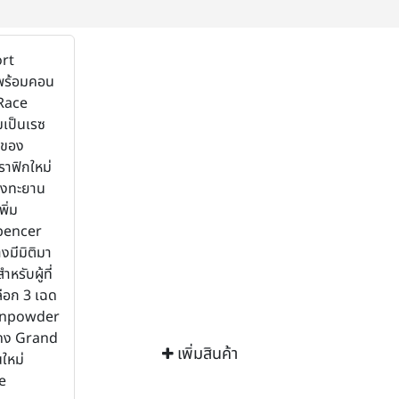
rt
าพร้อมคอน
 Race
มเป็นเรซ
งของ
ราฟิกใหม่
ุ่งทะยาน
ิ่ม
Spencer
างมีมิติมา
หรับผู้ที่
เลือก 3 เฉด
Gunpowder
แดง Grand
เพิ่มสินค้า
นใหม่
e