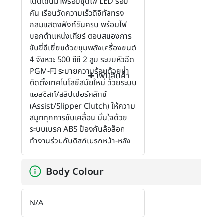
โดดเด่นมาพร้อมชุดไฟ LED รอบ
คัน เรือนวัดความเร็วดิจิทัลทรง
กลมแสดงฟังก์ชันครบ พร้อมไฟ
บอกตำแหน่งเกียร์ ตอบสนองการ
ขับขี่ดีเยี่ยมด้วยขุมพลังเครื่องยนต์
4 จังหวะ 500 ซีซี 2 สูบ ระบบหัวฉีด
PGM-FI ระบายความร้อนด้วยน้ำ
เพิ่มสินค้า
ติดตั้งเทคโนโลยีสมัยใหม่ ด้วยระบบ
แอสซิสท์/สลิปเปอร์คลัทช์
(Assist/Slipper Clutch) ให้ความ
สมูททุกการขับเคลื่อน มั่นใจด้วย
ระบบเบรก ABS ป้องกันล้อล็อก
ทำงานร่วมกับดิสก์เบรกหน้า-หลัง
Body Colour
N/A