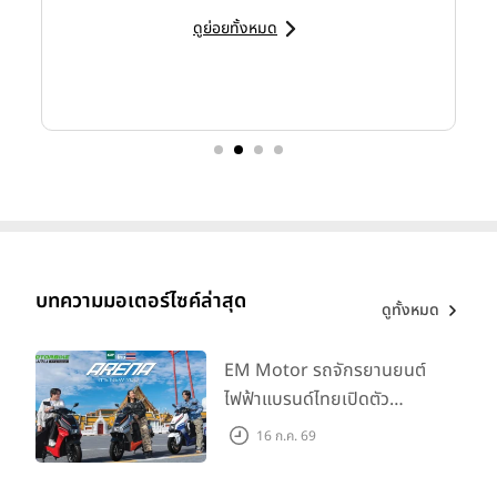
ดูย่อยทั้งหมด
บทความมอเตอร์ไซค์ล่าสุด
ดูทั้งหมด
EM Motor รถจักรยานยนต์
ไฟฟ้าแบรนด์ไทยเปิดตัว
ARENA ที่มาในราคาพิเศษ
16 ก.ค. 69
55,500 บาท สำหรับลูกค้าที่
ออกรถถึง 30 ก.ย. และลูกค้า