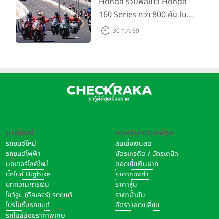
Honda รวมพลชาว Honda
160 Series กว่า 800 คัน ใน
งาน “THE ONE-SIXTI-ER ตัว
30 ก.ค. 69
จริง 160 RIDE FUN FEST
2026”
ยานยนต์
การเงิน-การลงทุน
รถยนต์ใหม่
สินเชื่อเงินสด
รถยนต์ไฟฟ้า
บัตรเครดิต / บัตรเดบิต
มอเตอร์ไซค์ใหม่
ดอกเบี้ยเงินฝาก
บิ๊กไบค์ Bigbike
ราคาทองคำ
บทความการเงิน
ราคาหุ้น
โชว์รูม (ดีลเลอร์) รถยนต์
ราคาน้ำมัน
โปรโมชั่นรถยนต์
อัตราแลกเปลี่ยน
รถไมล์น้อยราคาพิเศษ