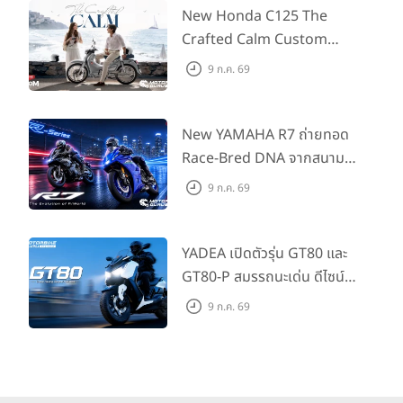
555 คันแรกรับฟรี Adapter
New Honda C125 The
Type2 ฟรี
Crafted Calm Custom
Edition ถ่ายทอดความคลาสสิ
9 ก.ค. 69
กด้วยคู่สีพิเศษ มากับราคา
แนะนำ 99,600 บาท ที่ CUB
House Flagship Store ทั่ว
New YAMAHA R7 ถ่ายทอด
ประเทศ
Race-Bred DNA จากสนาม
แข่งสู่ซูเปอร์สปอร์ตคลาสกลาง
9 ก.ค. 69
ที่เข้าถึงได้จริง ในราคาเริ่มต้นที่
345,000 บาท
YADEA เปิดตัวรุ่น GT80 และ
GT80-P สมรรถนะเด่น ดีไซน์หรู
ปลอดภัย ราคาเข้าถึงง่าย จด
9 ก.ค. 69
ทะเบียนได้ มี 3 สีให้เลือก ราคา
เริ่มต้นที่ 57,900 บาท