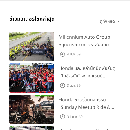
ข่าวมอเตอร์ไซค์ล่าสุด
ดูทั้งหมด
Millennium Auto Group
หนุนภารกิจ บก.จร. ส่งมอบ
BMW R 1300 GS และ F 900
4 ส.ค. 69
GS Adventure รวม 28 คัน
พร้อม ยกระดับทักษะการขับขี่
Honda และเหล่านักบิดฟอร์มดุ
เสริมศักยภาพตำรวจจราจร
“มิกซ์-ธนัช” ผงาดแชมป์
SS600 2 สนามติด “ข้าวกล้อง”
3 ส.ค. 69
คว้าที่ 2 ศึก BRIC Superbike
สนาม 2
Honda ชวนร่วมกิจกรรม
"Sunday Meetup Ride &
Soul" จิบกาแฟ พูดคุย แลก
31 ก.ค. 69
เปลี่ยนเรื่องราว และขับขี่ไปด้วย
กัน 16 ส.ค. นี้