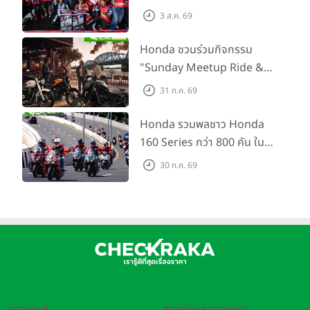
SS600 2 สนามติด “ข้าวกล้อง”
3 ส.ค. 69
คว้าที่ 2 ศึก BRIC Superbike
สนาม 2
Honda ชวนร่วมกิจกรรม
"Sunday Meetup Ride &
Soul" จิบกาแฟ พูดคุย แลก
31 ก.ค. 69
เปลี่ยนเรื่องราว และขับขี่ไปด้วย
กัน 16 ส.ค. นี้
Honda รวมพลชาว Honda
160 Series กว่า 800 คัน ใน
งาน “THE ONE-SIXTI-ER ตัว
30 ก.ค. 69
จริง 160 RIDE FUN FEST
2026”
ยานยนต์
การเงิน-การลงทุน