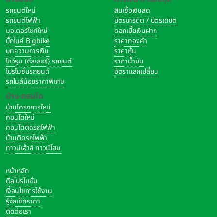
รถยนต์ใหม่
สินเชื่อเงินสด
รถยนต์ไฟฟ้า
บัตรเครดิต / บัตรเดบิต
มอเตอร์ไซค์ใหม่
ดอกเบี้ยเงินฝาก
บิ๊กไบค์ Bigbike
ราคาทองคำ
บทความการเงิน
ราคาหุ้น
โชว์รูม (ดีลเลอร์) รถยนต์
ราคาน้ำมัน
โปรโมชั่นรถยนต์
อัตราแลกเปลี่ยน
รถไมล์น้อยราคาพิเศษ
บ้าน-คอนโด
บ้านโครงการใหม่
คอนโดใหม่
คอนโดติดรถไฟฟ้า
บ้านติดรถไฟฟ้า
ทาวน์เฮ้าส์ ทาวน์โฮม
หน้าหลัก
ดีลโปรโมชั่น
เงื่อนไขการใช้งาน
รู้จักเช็คราคา
ติดต่อเรา