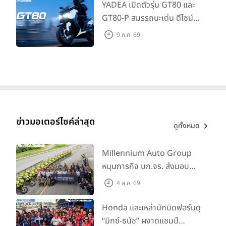
YADEA เปิดตัวรุ่น GT80 และ
GT80-P สมรรถนะเด่น ดีไซน์หรู
ปลอดภัย ราคาเข้าถึงง่าย จด
9 ก.ค. 69
ทะเบียนได้ มี 3 สีให้เลือก ราคา
เริ่มต้นที่ 57,900 บาท
ข่าวมอเตอร์ไซค์ล่าสุด
ดูทั้งหมด
Millennium Auto Group
หนุนภารกิจ บก.จร. ส่งมอบ
BMW R 1300 GS และ F 900
4 ส.ค. 69
GS Adventure รวม 28 คัน
พร้อม ยกระดับทักษะการขับขี่
Honda และเหล่านักบิดฟอร์มดุ
เสริมศักยภาพตำรวจจราจร
“มิกซ์-ธนัช” ผงาดแชมป์