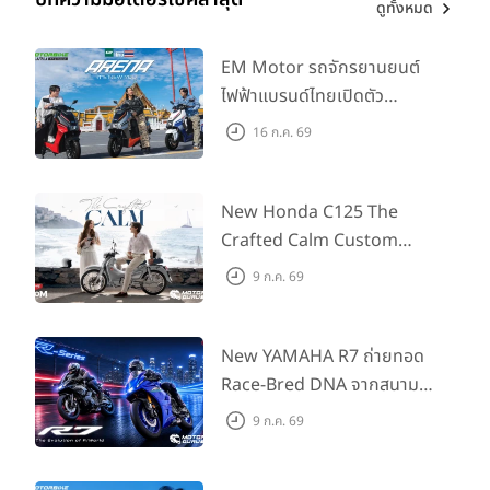
ดูทั้งหมด
EM Motor รถจักรยานยนต์
ไฟฟ้าแบรนด์ไทยเปิดตัว
ARENA ที่มาในราคาพิเศษ
16 ก.ค. 69
55,500 บาท สำหรับลูกค้าที่
ออกรถถึง 30 ก.ย. และลูกค้า
555 คันแรกรับฟรี Adapter
New Honda C125 The
Type2 ฟรี
Crafted Calm Custom
Edition ถ่ายทอดความคลาสสิ
9 ก.ค. 69
กด้วยคู่สีพิเศษ มากับราคา
แนะนำ 99,600 บาท ที่ CUB
House Flagship Store ทั่ว
New YAMAHA R7 ถ่ายทอด
ประเทศ
Race-Bred DNA จากสนาม
แข่งสู่ซูเปอร์สปอร์ตคลาสกลาง
9 ก.ค. 69
ที่เข้าถึงได้จริง ในราคาเริ่มต้นที่
345,000 บาท