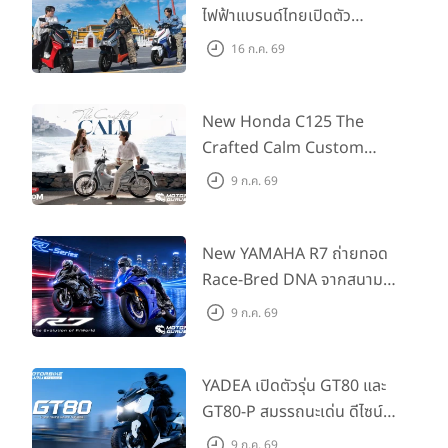
ไฟฟ้าแบรนด์ไทยเปิดตัว
ARENA ที่มาในราคาพิเศษ
16 ก.ค. 69
55,500 บาท สำหรับลูกค้าที่
ออกรถถึง 30 ก.ย. และลูกค้า
555 คันแรกรับฟรี Adapter
New Honda C125 The
Type2 ฟรี
Crafted Calm Custom
Edition ถ่ายทอดความคลาสสิ
9 ก.ค. 69
กด้วยคู่สีพิเศษ มากับราคา
แนะนำ 99,600 บาท ที่ CUB
House Flagship Store ทั่ว
New YAMAHA R7 ถ่ายทอด
ประเทศ
Race-Bred DNA จากสนาม
แข่งสู่ซูเปอร์สปอร์ตคลาสกลาง
9 ก.ค. 69
ที่เข้าถึงได้จริง ในราคาเริ่มต้นที่
345,000 บาท
YADEA เปิดตัวรุ่น GT80 และ
GT80-P สมรรถนะเด่น ดีไซน์หรู
ปลอดภัย ราคาเข้าถึงง่าย จด
9 ก.ค. 69