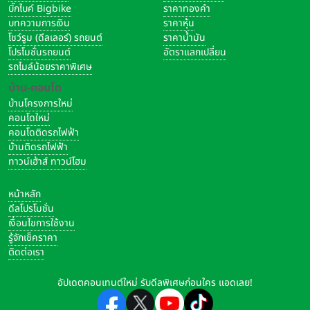
บิ๊กไบค์ Bigbike
ราคาทองคำ
บทความการเงิน
ราคาหุ้น
โชว์รูม (ดีลเลอร์) รถยนต์
ราคาน้ำมัน
โปรโมชั่นรถยนต์
อัตราแลกเปลี่ยน
รถไมล์น้อยราคาพิเศษ
บ้าน-คอนโด
บ้านโครงการใหม่
คอนโดใหม่
คอนโดติดรถไฟฟ้า
บ้านติดรถไฟฟ้า
ทาวน์เฮ้าส์ ทาวน์โฮม
หน้าหลัก
ดีลโปรโมชั่น
เงื่อนไขการใช้งาน
รู้จักเช็คราคา
ติดต่อเรา
อัปเดตคอนเทนต์ใหม่ รับดีลพิเศษก่อนใคร แอดเลย!