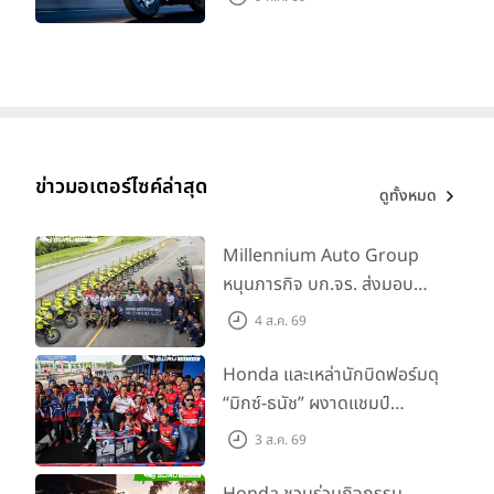
ทะเบียนได้ มี 3 สีให้เลือก ราคา
เริ่มต้นที่ 57,900 บาท
ข่าวมอเตอร์ไซค์ล่าสุด
ดูทั้งหมด
Millennium Auto Group
หนุนภารกิจ บก.จร. ส่งมอบ
BMW R 1300 GS และ F 900
4 ส.ค. 69
GS Adventure รวม 28 คัน
พร้อม ยกระดับทักษะการขับขี่
Honda และเหล่านักบิดฟอร์มดุ
เสริมศักยภาพตำรวจจราจร
“มิกซ์-ธนัช” ผงาดแชมป์
SS600 2 สนามติด “ข้าวกล้อง”
3 ส.ค. 69
คว้าที่ 2 ศึก BRIC Superbike
สนาม 2
Honda ชวนร่วมกิจกรรม