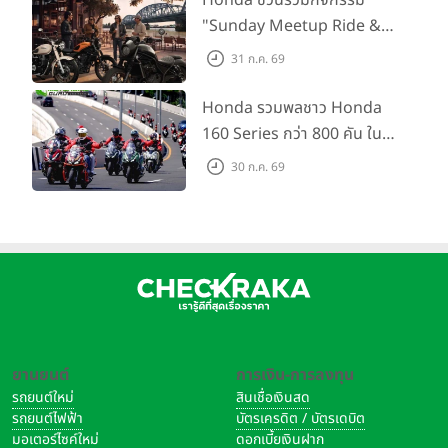
"Sunday Meetup Ride &
Soul" จิบกาแฟ พูดคุย แลก
31 ก.ค. 69
เปลี่ยนเรื่องราว และขับขี่ไปด้วย
กัน 16 ส.ค. นี้
Honda รวมพลชาว Honda
160 Series กว่า 800 คัน ใน
งาน “THE ONE-SIXTI-ER ตัว
30 ก.ค. 69
จริง 160 RIDE FUN FEST
2026”
ยานยนต์
การเงิน-การลงทุน
รถยนต์ใหม่
สินเชื่อเงินสด
รถยนต์ไฟฟ้า
บัตรเครดิต / บัตรเดบิต
มอเตอร์ไซค์ใหม่
ดอกเบี้ยเงินฝาก