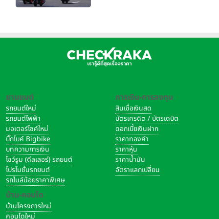
จริง 160 RIDE FUN FEST
2026”
ยานยนต์
การเงิน-การลงทุน
รถยนต์ใหม่
สินเชื่อเงินสด
รถยนต์ไฟฟ้า
บัตรเครดิต / บัตรเดบิต
มอเตอร์ไซค์ใหม่
ดอกเบี้ยเงินฝาก
บิ๊กไบค์ Bigbike
ราคาทองคำ
บทความการเงิน
ราคาหุ้น
โชว์รูม (ดีลเลอร์) รถยนต์
ราคาน้ำมัน
โปรโมชั่นรถยนต์
อัตราแลกเปลี่ยน
รถไมล์น้อยราคาพิเศษ
บ้าน-คอนโด
บ้านโครงการใหม่
คอนโดใหม่