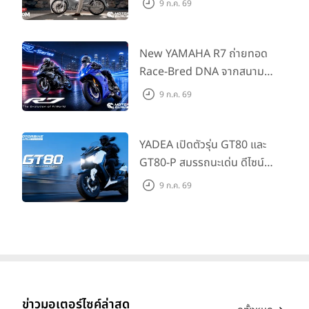
9 ก.ค. 69
กด้วยคู่สีพิเศษ มากับราคา
แนะนำ 99,600 บาท ที่ CUB
House Flagship Store ทั่ว
New YAMAHA R7 ถ่ายทอด
ประเทศ
Race-Bred DNA จากสนาม
แข่งสู่ซูเปอร์สปอร์ตคลาสกลาง
9 ก.ค. 69
ที่เข้าถึงได้จริง ในราคาเริ่มต้นที่
345,000 บาท
YADEA เปิดตัวรุ่น GT80 และ
GT80-P สมรรถนะเด่น ดีไซน์หรู
ปลอดภัย ราคาเข้าถึงง่าย จด
9 ก.ค. 69
ทะเบียนได้ มี 3 สีให้เลือก ราคา
เริ่มต้นที่ 57,900 บาท
ข่าวมอเตอร์ไซค์ล่าสุด