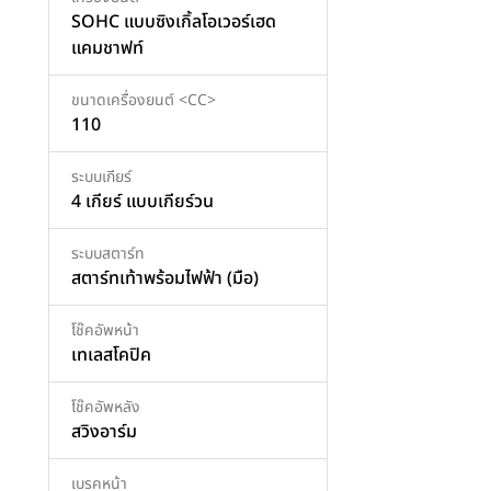
SOHC แบบซิงเกิ้ลโอเวอร์เฮด
แคมชาฟท์
ขนาดเครื่องยนต์ <CC>
110
ระบบเกียร์
4 เกียร์ แบบเกียร์วน
ระบบสตาร์ท
สตาร์ทเท้าพร้อมไฟฟ้า (มือ)
โช๊คอัพหน้า
เทเลสโคปิค
โช๊คอัพหลัง
สวิงอาร์ม
เบรคหน้า