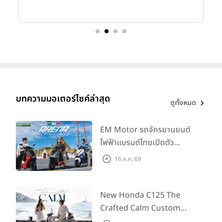
บทความมอเตอร์ไซค์ล่าสุด
ดูทั้งหมด
EM Motor รถจักรยานยนต์
ไฟฟ้าแบรนด์ไทยเปิดตัว
ARENA ที่มาในราคาพิเศษ
16 ก.ค. 69
55,500 บาท สำหรับลูกค้าที่
ออกรถถึง 30 ก.ย. และลูกค้า
555 คันแรกรับฟรี Adapter
New Honda C125 The
Type2 ฟรี
Crafted Calm Custom
Edition ถ่ายทอดความคลาสสิ