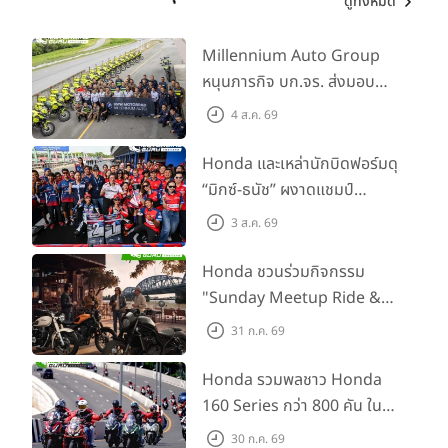
ดูทั้งหมด
Millennium Auto Group
หนุนภารกิจ บก.จร. ส่งมอบ
BMW R 1300 GS และ F 900
4 ส.ค. 69
GS Adventure รวม 28 คัน
พร้อม ยกระดับทักษะการขับขี่
Honda และเหล่านักบิดฟอร์มดุ
เสริมศักยภาพตำรวจจราจร
“มิกซ์-ธนัช” ผงาดแชมป์
SS600 2 สนามติด “ข้าวกล้อง”
3 ส.ค. 69
คว้าที่ 2 ศึก BRIC Superbike
สนาม 2
Honda ชวนร่วมกิจกรรม
"Sunday Meetup Ride &
Soul" จิบกาแฟ พูดคุย แลก
31 ก.ค. 69
เปลี่ยนเรื่องราว และขับขี่ไปด้วย
กัน 16 ส.ค. นี้
Honda รวมพลชาว Honda
160 Series กว่า 800 คัน ใน
งาน “THE ONE-SIXTI-ER ตัว
30 ก.ค. 69