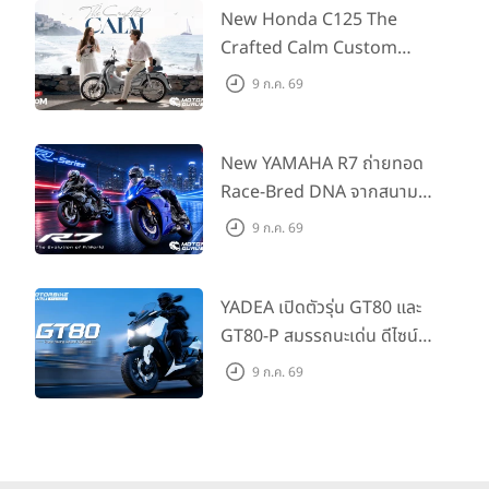
555 คันแรกรับฟรี Adapter
New Honda C125 The
Type2 ฟรี
Crafted Calm Custom
Edition ถ่ายทอดความคลาสสิ
9 ก.ค. 69
กด้วยคู่สีพิเศษ มากับราคา
แนะนำ 99,600 บาท ที่ CUB
House Flagship Store ทั่ว
New YAMAHA R7 ถ่ายทอด
ประเทศ
Race-Bred DNA จากสนาม
แข่งสู่ซูเปอร์สปอร์ตคลาสกลาง
9 ก.ค. 69
ที่เข้าถึงได้จริง ในราคาเริ่มต้นที่
345,000 บาท
YADEA เปิดตัวรุ่น GT80 และ
GT80-P สมรรถนะเด่น ดีไซน์หรู
ปลอดภัย ราคาเข้าถึงง่าย จด
9 ก.ค. 69
ทะเบียนได้ มี 3 สีให้เลือก ราคา
เริ่มต้นที่ 57,900 บาท