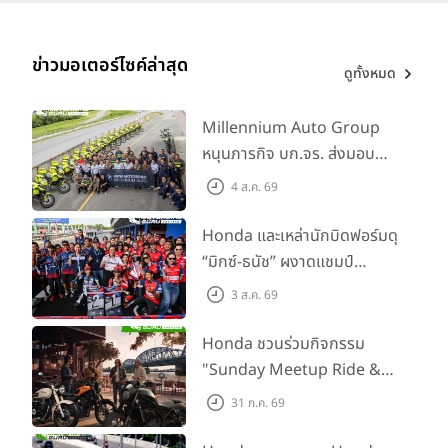
ข่าวมอเตอร์ไซค์ล่าสุด
ดูทั้งหมด
Millennium Auto Group
หนุนภารกิจ บก.จร. ส่งมอบ
BMW R 1300 GS และ F 900
4 ส.ค. 69
GS Adventure รวม 28 คัน
พร้อม ยกระดับทักษะการขับขี่
Honda และเหล่านักบิดฟอร์มดุ
เสริมศักยภาพตำรวจจราจร
“มิกซ์-ธนัช” ผงาดแชมป์
SS600 2 สนามติด “ข้าวกล้อง”
3 ส.ค. 69
คว้าที่ 2 ศึก BRIC Superbike
สนาม 2
Honda ชวนร่วมกิจกรรม
"Sunday Meetup Ride &
Soul" จิบกาแฟ พูดคุย แลก
31 ก.ค. 69
เปลี่ยนเรื่องราว และขับขี่ไปด้วย
กัน 16 ส.ค. นี้