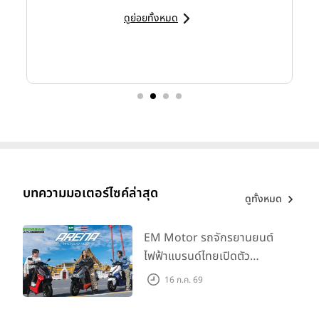
ดูย่อยทั้งหมด
บทความมอเตอร์ไซค์ล่าสุด
ดูทั้งหมด
EM Motor รถจักรยานยนต์
ไฟฟ้าแบรนด์ไทยเปิดตัว
ARENA ที่มาในราคาพิเศษ
16 ก.ค. 69
55,500 บาท สำหรับลูกค้าที่
ออกรถถึง 30 ก.ย. และลูกค้า