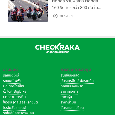
Honda รวมพลชาว Honda
160 Series กว่า 800 คัน ใน
งาน “THE ONE-SIXTI-ER ตัว
30 ก.ค. 69
จริง 160 RIDE FUN FEST
2026”
ยานยนต์
การเงิน-การลงทุน
รถยนต์ใหม่
สินเชื่อเงินสด
รถยนต์ไฟฟ้า
บัตรเครดิต / บัตรเดบิต
มอเตอร์ไซค์ใหม่
ดอกเบี้ยเงินฝาก
บิ๊กไบค์ Bigbike
ราคาทองคำ
บทความการเงิน
ราคาหุ้น
โชว์รูม (ดีลเลอร์) รถยนต์
ราคาน้ำมัน
โปรโมชั่นรถยนต์
อัตราแลกเปลี่ยน
รถไมล์น้อยราคาพิเศษ