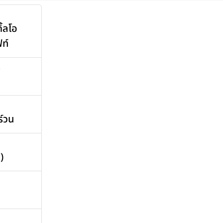
้ลโอ
ท์
>
ร์วน
)