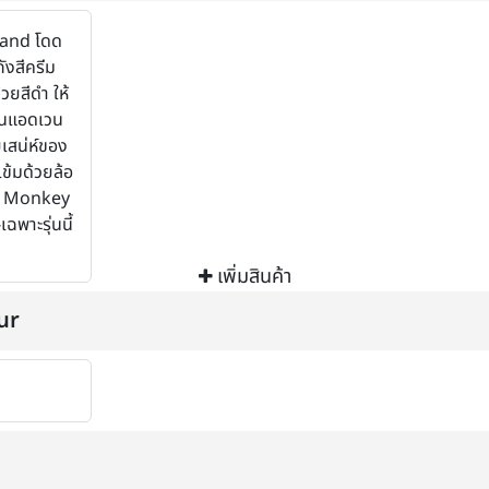
and โดด
ังสีครีม
วยสีดำ ให้
็นแอดเวน
ยเสน่ห์ของ
้มด้วยล้อ
วย Monkey
พาะรุ่นนี้
เพิ่มสินค้า
ur