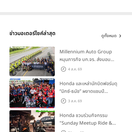
ข่าวมอเตอร์ไซค์ล่าสุด
ดูทั้งหมด
Millennium Auto Group
หนุนภารกิจ บก.จร. ส่งมอบ
BMW R 1300 GS และ F 900
4 ส.ค. 69
GS Adventure รวม 28 คัน
พร้อม ยกระดับทักษะการขับขี่
Honda และเหล่านักบิดฟอร์มดุ
เสริมศักยภาพตำรวจจราจร
“มิกซ์-ธนัช” ผงาดแชมป์
SS600 2 สนามติด “ข้าวกล้อง”
3 ส.ค. 69
คว้าที่ 2 ศึก BRIC Superbike
สนาม 2
Honda ชวนร่วมกิจกรรม
"Sunday Meetup Ride &
Soul" จิบกาแฟ พูดคุย แลก