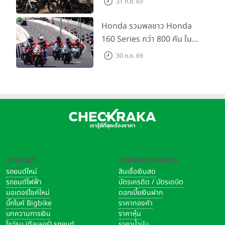
31 ก.ค. 69
เปลี่ยนเรื่องราว และขับขี่ไปด้วย
กัน 16 ส.ค. นี้
Honda รวมพลชาว Honda
160 Series กว่า 800 คัน ใน
งาน “THE ONE-SIXTI-ER ตัว
30 ก.ค. 69
จริง 160 RIDE FUN FEST
2026”
ยานยนต์
การเงิน-การลงทุน
รถยนต์ใหม่
สินเชื่อเงินสด
รถยนต์ไฟฟ้า
บัตรเครดิต / บัตรเดบิต
มอเตอร์ไซค์ใหม่
ดอกเบี้ยเงินฝาก
บิ๊กไบค์ Bigbike
ราคาทองคำ
บทความการเงิน
ราคาหุ้น
โชว์รูม (ดีลเลอร์) รถยนต์
ราคาน้ำมัน