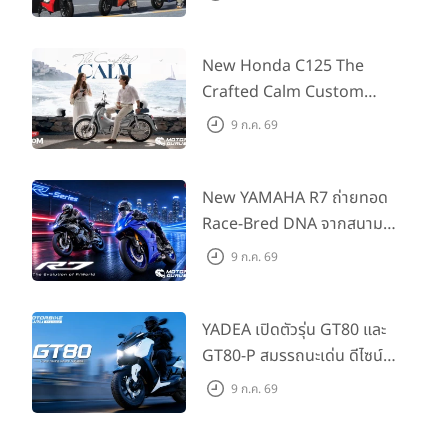
55,500 บาท สำหรับลูกค้าที่
ออกรถถึง 30 ก.ย. และลูกค้า
555 คันแรกรับฟรี Adapter
New Honda C125 The
Type2 ฟรี
Crafted Calm Custom
Edition ถ่ายทอดความคลาสสิ
9 ก.ค. 69
กด้วยคู่สีพิเศษ มากับราคา
แนะนำ 99,600 บาท ที่ CUB
House Flagship Store ทั่ว
New YAMAHA R7 ถ่ายทอด
ประเทศ
Race-Bred DNA จากสนาม
แข่งสู่ซูเปอร์สปอร์ตคลาสกลาง
9 ก.ค. 69
ที่เข้าถึงได้จริง ในราคาเริ่มต้นที่
345,000 บาท
YADEA เปิดตัวรุ่น GT80 และ
GT80-P สมรรถนะเด่น ดีไซน์หรู
ปลอดภัย ราคาเข้าถึงง่าย จด
9 ก.ค. 69
ทะเบียนได้ มี 3 สีให้เลือก ราคา
เริ่มต้นที่ 57,900 บาท