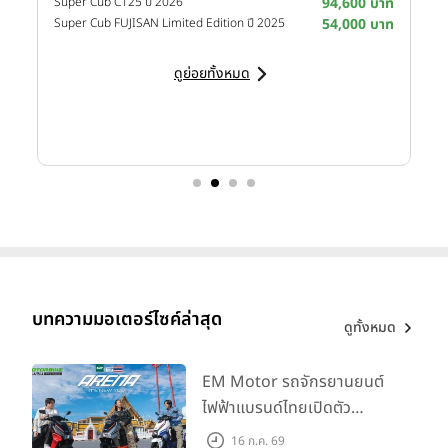
าท
Super Cub C125 ปี 2026
94,600 บาท
M
าท
Super Cub FUJISAN Limited Edition ปี 2025
54,000 บาท
M
ดูย่อยทั้งหมด
บทความมอเตอร์ไซค์ล่าสุด
ดูทั้งหมด
EM Motor รถจักรยานยนต์
ไฟฟ้าแบรนด์ไทยเปิดตัว
ARENA ที่มาในราคาพิเศษ
16 ก.ค. 69