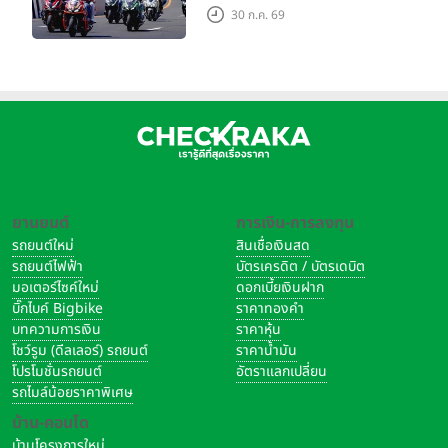
งาน “THE ONE-SIXTI-ER ตัว
30 ก.ค. 69
จริง 160 RIDE FUN FEST
2026”
ยานยนต์
การเงิน-การลงทุน
รถยนต์ใหม่
สินเชื่อเงินสด
รถยนต์ไฟฟ้า
บัตรเครดิต / บัตรเดบิต
มอเตอร์ไซค์ใหม่
ดอกเบี้ยเงินฝาก
บิ๊กไบค์ Bigbike
ราคาทองคำ
บทความการเงิน
ราคาหุ้น
โชว์รูม (ดีลเลอร์) รถยนต์
ราคาน้ำมัน
โปรโมชั่นรถยนต์
อัตราแลกเปลี่ยน
รถไมล์น้อยราคาพิเศษ
บ้าน-คอนโด
บ้านโครงการใหม่