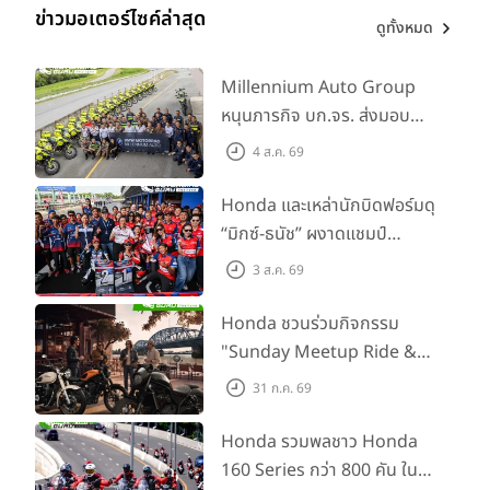
ข่าวมอเตอร์ไซค์ล่าสุด
ดูทั้งหมด
Millennium Auto Group
หนุนภารกิจ บก.จร. ส่งมอบ
BMW R 1300 GS และ F 900
4 ส.ค. 69
GS Adventure รวม 28 คัน
พร้อม ยกระดับทักษะการขับขี่
Honda และเหล่านักบิดฟอร์มดุ
เสริมศักยภาพตำรวจจราจร
“มิกซ์-ธนัช” ผงาดแชมป์
SS600 2 สนามติด “ข้าวกล้อง”
3 ส.ค. 69
คว้าที่ 2 ศึก BRIC Superbike
สนาม 2
Honda ชวนร่วมกิจกรรม
"Sunday Meetup Ride &
Soul" จิบกาแฟ พูดคุย แลก
31 ก.ค. 69
เปลี่ยนเรื่องราว และขับขี่ไปด้วย
กัน 16 ส.ค. นี้
Honda รวมพลชาว Honda
160 Series กว่า 800 คัน ใน