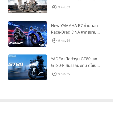
Edition ถ่ายทอดความคลาสสิ
9 ก.ค. 69
กด้วยคู่สีพิเศษ มากับราคา
แนะนำ 99,600 บาท ที่ CUB
House Flagship Store ทั่ว
New YAMAHA R7 ถ่ายทอด
ประเทศ
Race-Bred DNA จากสนาม
แข่งสู่ซูเปอร์สปอร์ตคลาสกลาง
9 ก.ค. 69
ที่เข้าถึงได้จริง ในราคาเริ่มต้นที่
345,000 บาท
YADEA เปิดตัวรุ่น GT80 และ
GT80-P สมรรถนะเด่น ดีไซน์หรู
ปลอดภัย ราคาเข้าถึงง่าย จด
9 ก.ค. 69
ทะเบียนได้ มี 3 สีให้เลือก ราคา
เริ่มต้นที่ 57,900 บาท