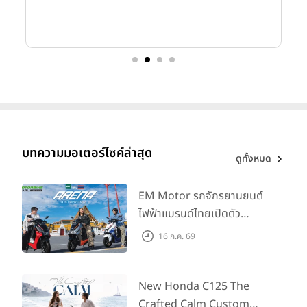
บทความมอเตอร์ไซค์ล่าสุด
ดูทั้งหมด
EM Motor รถจักรยานยนต์
ไฟฟ้าแบรนด์ไทยเปิดตัว
ARENA ที่มาในราคาพิเศษ
16 ก.ค. 69
55,500 บาท สำหรับลูกค้าที่
ออกรถถึง 30 ก.ย. และลูกค้า
555 คันแรกรับฟรี Adapter
New Honda C125 The
Type2 ฟรี
Crafted Calm Custom