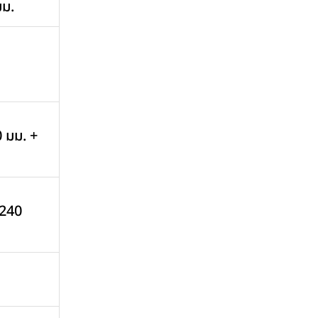
มม.
0 มม. +
 240