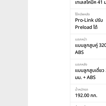
เทเลสโคปิค 41 
โช๊คอัพหลัง
Pro-Link ปรับ
Preload ได้
เบรคหน้า
แบบลูกสูบคู่ 32
ABS
เบรคหลัง
แบบลูกสูบเดี่ยว
มม. + ABS
น้ำหนักรถ
192.00 กก.