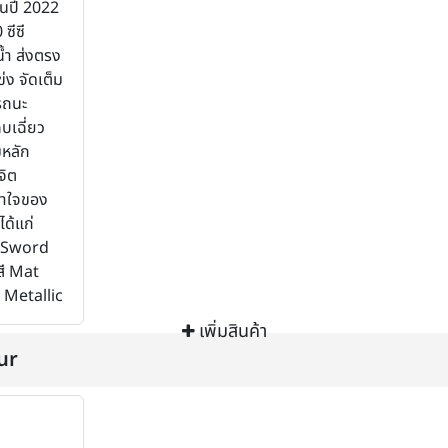
นปี 2022
ซีซี
้ำ ส่งตรง
ง จัดเต็ม
รถนะ
บเฉี่ยว
หลัก
จิต
าใจของ
ได้แก่
ี Sword
สี Mat
Metallic
เพิ่มสินค้า
ur