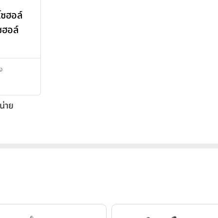
โซฮอล์
ซฮอล์
ิง
น่าย