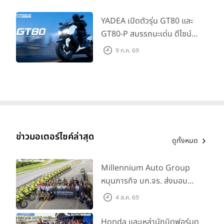
345,000 บาท
YADEA เปิดตัวรุ่น GT80 และ
GT80-P สมรรถนะเด่น ดีไซน์หรู
ปลอดภัย ราคาเข้าถึงง่าย จด
9 ก.ค. 69
ทะเบียนได้ มี 3 สีให้เลือก ราคา
เริ่มต้นที่ 57,900 บาท
ข่าวมอเตอร์ไซค์ล่าสุด
ดูทั้งหมด
Millennium Auto Group
หนุนภารกิจ บก.จร. ส่งมอบ
BMW R 1300 GS และ F 900
4 ส.ค. 69
GS Adventure รวม 28 คัน
พร้อม ยกระดับทักษะการขับขี่
Honda และเหล่านักบิดฟอร์มดุ