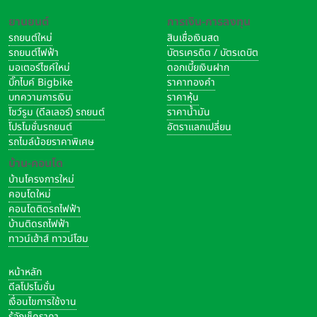
ยานยนต์
การเงิน-การลงทุน
รถยนต์ใหม่
สินเชื่อเงินสด
รถยนต์ไฟฟ้า
บัตรเครดิต / บัตรเดบิต
มอเตอร์ไซค์ใหม่
ดอกเบี้ยเงินฝาก
บิ๊กไบค์ Bigbike
ราคาทองคำ
บทความการเงิน
ราคาหุ้น
โชว์รูม (ดีลเลอร์) รถยนต์
ราคาน้ำมัน
โปรโมชั่นรถยนต์
อัตราแลกเปลี่ยน
รถไมล์น้อยราคาพิเศษ
บ้าน-คอนโด
บ้านโครงการใหม่
คอนโดใหม่
คอนโดติดรถไฟฟ้า
บ้านติดรถไฟฟ้า
ทาวน์เฮ้าส์ ทาวน์โฮม
หน้าหลัก
ดีลโปรโมชั่น
เงื่อนไขการใช้งาน
รู้จักเช็คราคา