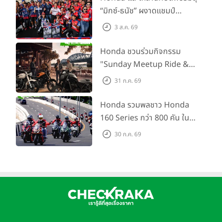
เสริมศักยภาพตำรวจจราจร
“มิกซ์-ธนัช” ผงาดแชมป์
SS600 2 สนามติด “ข้าวกล้อง”
3 ส.ค. 69
คว้าที่ 2 ศึก BRIC Superbike
สนาม 2
Honda ชวนร่วมกิจกรรม
"Sunday Meetup Ride &
Soul" จิบกาแฟ พูดคุย แลก
31 ก.ค. 69
เปลี่ยนเรื่องราว และขับขี่ไปด้วย
กัน 16 ส.ค. นี้
Honda รวมพลชาว Honda
160 Series กว่า 800 คัน ใน
งาน “THE ONE-SIXTI-ER ตัว
30 ก.ค. 69
จริง 160 RIDE FUN FEST
2026”