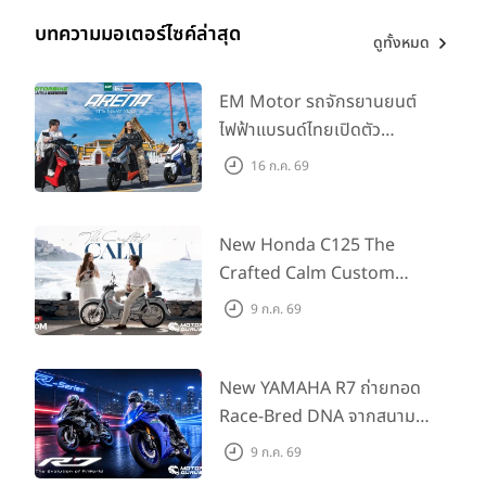
บทความมอเตอร์ไซค์ล่าสุด
ดูทั้งหมด
EM Motor รถจักรยานยนต์
ไฟฟ้าแบรนด์ไทยเปิดตัว
ARENA ที่มาในราคาพิเศษ
16 ก.ค. 69
55,500 บาท สำหรับลูกค้าที่
ออกรถถึง 30 ก.ย. และลูกค้า
555 คันแรกรับฟรี Adapter
New Honda C125 The
Type2 ฟรี
Crafted Calm Custom
Edition ถ่ายทอดความคลาสสิ
9 ก.ค. 69
กด้วยคู่สีพิเศษ มากับราคา
แนะนำ 99,600 บาท ที่ CUB
House Flagship Store ทั่ว
New YAMAHA R7 ถ่ายทอด
ประเทศ
Race-Bred DNA จากสนาม
แข่งสู่ซูเปอร์สปอร์ตคลาสกลาง
9 ก.ค. 69
ที่เข้าถึงได้จริง ในราคาเริ่มต้นที่